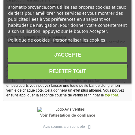
Ce produit n'est pas certifié bio.
86% du total est d’origine naturelle.
aromatic-provence.com utilise ses propres cookies et ceux
85% du total des ingrédients sont biosourcés.
de tiers pour améliorer nos services et vous montrer des
Lieu de fabrication : France_
publicités liées à vos préférences en analysant vos
habitudes de navigation. Pour donner votre consentement
CARACTÉRISTIQUES
à son utilisation, appuyez sur le bouton Accepter.
86% d'ingrédients d'origine naturelle
Politique de cookies
Personnaliser les cookies
Non testé sur les animaux, produit vegan. Ce produit n'est pas certifié bio.
J'ACCEPTE
UTILISATIONS
Après avoir appliqué une
base
, plongez le pinceau dans le vernis, enlevez
REJETER TOUT
bien l'excès de matière sur le bord et appliquez une première couche
assez fine en commençant par le milieu de l'ongle et en poursuivant sur
les bords. Petit astuce: si vous avez les ongles un peu larges ou des doigts
un peu courts vous pouvez laisser une toute petite bande d'ongle non
vernie de chaque côté. Cela donnera un effet plus allongé. Vous pouvez
ensuite appliquer la seconde couche de vernis et finir par le
top coat
.
Voir l'attestation de confiance
Avis soumis à un contrôle