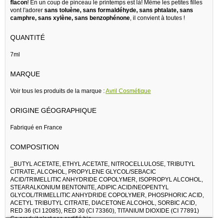
flacon
! En un coup de pinceau le printemps est là! Même les petites filles
vont l'adorer
s
ans toluène, sans formaldéhyde, sans phtalate, sans
camphre, sans xylène, sans benzophénone
, il convient à toutes !
QUANTITÉ
7ml
MARQUE
Voir tous les produits de la marque :
Avril Cosmétique
ORIGINE GÉOGRAPHIQUE
Fabriqué en France
COMPOSITION
_BUTYL ACETATE, ETHYL ACETATE, NITROCELLULOSE, TRIBUTYL
CITRATE, ALCOHOL, PROPYLENE GLYCOL/SEBACIC
ACID/TRIMELLITIC ANHYDRIDE COPOLYMER, ISOPROPYL ALCOHOL,
STEARALKONIUM BENTONITE, ADIPIC ACID/NEOPENTYL
GLYCOL/TRIMELLITIC ANHYDRIDE COPOLYMER, PHOSPHORIC ACID,
ACETYL TRIBUTYL CITRATE, DIACETONE ALCOHOL, SORBIC ACID,
RED 36 (CI 12085), RED 30 (CI 73360), TITANIUM DIOXIDE (CI 77891)