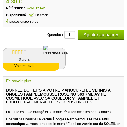
4,30 €
Référence :
AVR015146
Disponibilité :
En stock
4
pièces disponibles
Quantité :
3
avis
Voir les avis
En savoir plus
DONNEZ DU PEP'S À VOTRE MANUCURE! LE
VERNIS À
ONGLES PAMPLEMOUSSE ROSE NO 569 7ML AVRIL
COSMÉTIQUE
AVEC SA
COULEUR VITAMINÉE ET
FRUITÉE
FAIT MERVEILLE SUR VOS ONGLES.
La teinte est rose orangé et se marie très bien avec les peaux mates.
Il ne fait pas beau?! Le
vernis à ongles Pamplemousse rose Avril
cosmétique
va vous remonter le moral! Et oui
ce vernis est du SOLEIL en