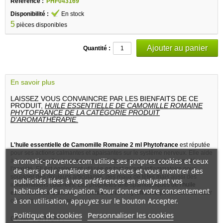
Référence :
PHF043169
Disponibilité :
En stock
5
pièces disponibles
Quantité :
En savoir plus
LAISSEZ VOUS CONVAINCRE PAR LES BIENFAITS DE CE
PRODUIT,
HUILE ESSENTIELLE DE CAMOMILLE ROMAINE
PHYTOFRANCE DE LA CATÉGORIE PRODUIT
D'AROMATHÉRAPIE.
L'huile essentielle de Camomille Romaine 2 ml Phytofrance
est réputée
pour ses actions calmantes et apaisantes sur le système nerveux. Elle aide
aromatic-provence.com utilise ses propres cookies et ceux
à la relaxation, l'endormissement et lutte contre le stress, la nervosité ou
l'anxiété. Ell est également utilisée en tant qu'anti-inflammatoire pour
de tiers pour améliorer nos services et vous montrer des
soulager des douleurs articulaires, des maux de têtes mais aussi des
publicités liées à vos préférences en analysant vos
inflammations cutanées. Les propriétes anti-spamosdiques de l'
huile
habitudes de navigation. Pour donner votre consentement
essentielle de Camomille Romaine 2 ml Phytofrance
permettent de lutter
à son utilisation, appuyez sur le bouton Accepter.
contre tous types de spasmes.
Politique de cookies
Personnaliser les cookies
COMPOSITION :