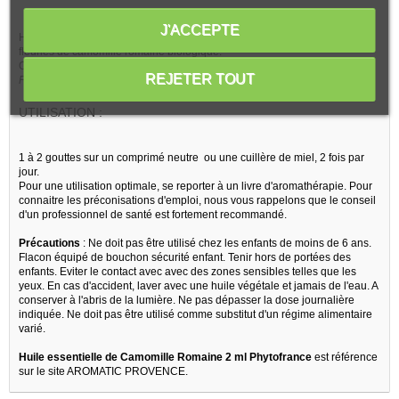
J'ACCEPTE
Huile essentielle obtenue par distillation à la vapeur d'eau des sommités
fleuries de camomille romaine biologique.
Origine : France
REJETER TOUT
Présence d'allergènes : Limonène
UTILISATION :
1 à 2 gouttes sur un comprimé neutre ou une cuillère de miel, 2 fois par
jour.
Pour une utilisation optimale, se reporter à un livre d'aromathérapie. Pour
connaitre les préconisations d'emploi, nous vous rappelons que le conseil
d'un professionnel de santé est fortement recommandé.
Précautions
: Ne doit pas être utilisé chez les enfants de moins de 6 ans.
Flacon équipé de bouchon sécurité enfant. Tenir hors de portées des
enfants. Eviter le contact avec avec des zones sensibles telles que les
yeux. En cas d'accident, laver avec une huile végétale et jamais de l'eau. A
conserver à l'abris de la lumière. Ne pas dépasser la dose journalière
indiquée. Ne doit pas être utilisé comme substitut d'un régime alimentaire
varié.
Huile essentielle de Camomille Romaine 2 ml Phytofrance
est référence
sur le site AROMATIC PROVENCE.