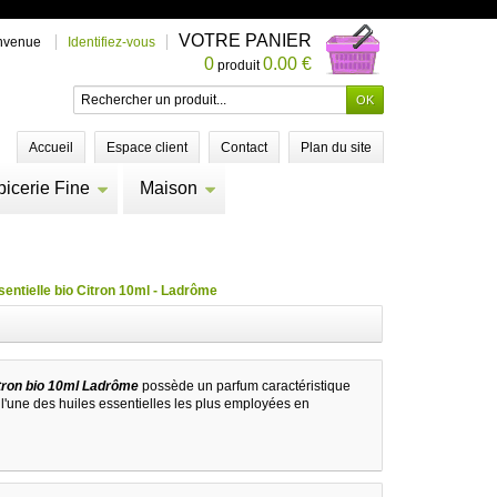
VOTRE PANIER
nvenue
Identifiez-vous
0
0.00 €
produit
Accueil
Espace client
Contact
Plan du site
picerie Fine
Maison
sentielle bio Citron 10ml - Ladrôme
citron bio 10ml Ladrôme
possède un parfum caractéristique
est l'une des huiles essentielles les plus employées en