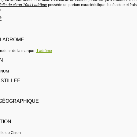
ielle de citron 10ml Ladrôme
possède un parfum caractéristique fruité acide et frais
e.
É
 LADRÔME
produits de la marque :
Ladrôme
IN
ONUM
ISTILLÉE
 GÉOGRAPHIQUE
TION
lle de Citron