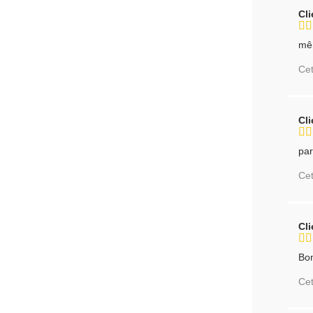
Cl
mê
Cet
Cl
par
Cet
Cl
Bon
Cet