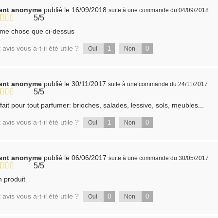
ient anonyme
publié le 16/09/2018
suite à une commande du 04/09/2018
5/5
me chose que ci-dessus
 avis vous a-t-il été utile ?
1
0
Oui
Non
ient anonyme
publié le 30/11/2017
suite à une commande du 24/11/2017
5/5
fait pour tout parfumer: brioches, salades, lessive, sols, meubles...
 avis vous a-t-il été utile ?
1
0
Oui
Non
ient anonyme
publié le 06/06/2017
suite à une commande du 30/05/2017
5/5
 produit
 avis vous a-t-il été utile ?
0
0
Oui
Non