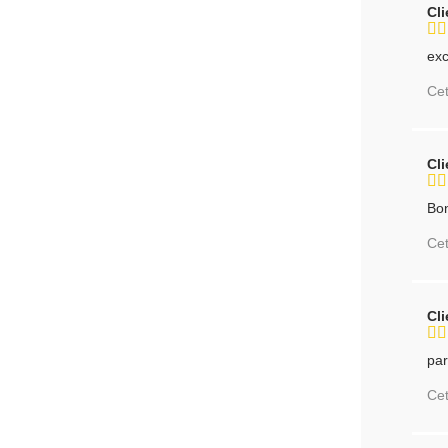
Cl
exc
Cet
Cl
Bon
Cet
Cl
par
Cet