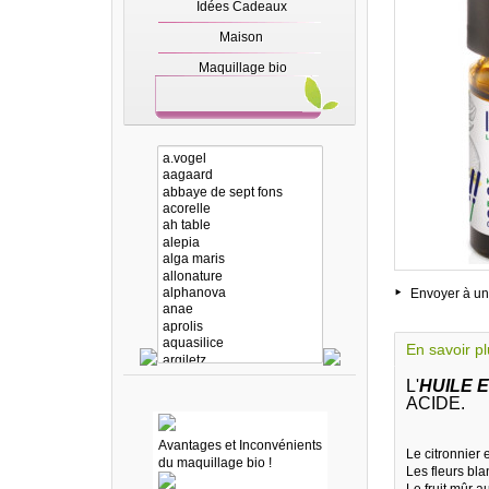
Idées Cadeaux
Maison
Maquillage bio
Envoyer à un
En savoir p
L'
HUILE 
ACIDE.
Avantages et Inconvénients
Le citronnier 
du maquillage bio !
Les fleurs bl
Le fruit mûr a