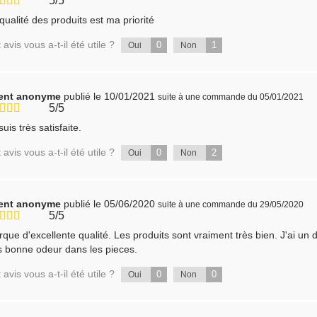
5/5
qualité des produits est ma priorité
 avis vous a-t-il été utile ?
0
1
Oui
Non
ient anonyme
publié le 10/01/2021
suite à une commande du 05/01/2021
5/5
suis très satisfaite.
 avis vous a-t-il été utile ?
0
2
Oui
Non
ient anonyme
publié le 05/06/2020
suite à une commande du 29/05/2020
5/5
que d'excellente qualité. Les produits sont vraiment très bien. J'ai un
s bonne odeur dans les pieces.
 avis vous a-t-il été utile ?
0
0
Oui
Non