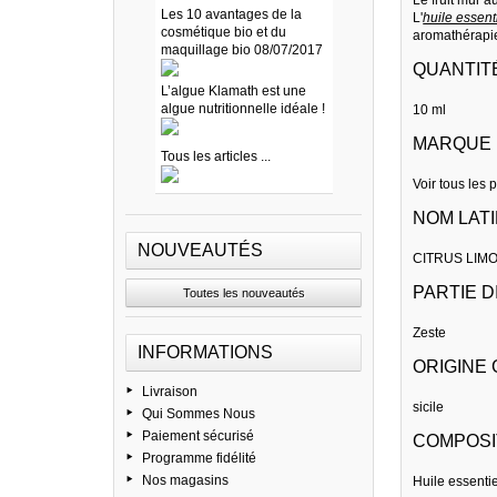
Les 10 avantages de la
L'
huile essent
cosmétique bio et du
aromathérapi
maquillage bio 08/07/2017
QUANTIT
L’algue Klamath est une
algue nutritionnelle idéale !
10 ml
MARQUE
Tous les articles ...
Voir tous les 
NOM LAT
NOUVEAUTÉS
CITRUS LIM
PARTIE D
Toutes les nouveautés
Zeste
INFORMATIONS
ORIGINE
Livraison
sicile
Qui Sommes Nous
Paiement sécurisé
COMPOSI
Programme fidélité
Nos magasins
Huile essentie