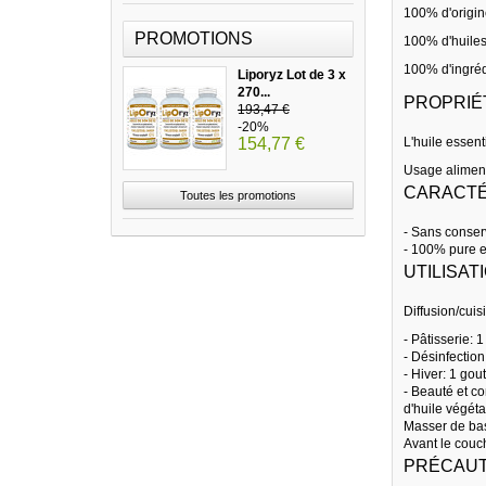
100% d'origin
PROMOTIONS
100% d'huiles
100% d'ingréd
Liporyz Lot de 3 x
270...
PROPRIÉ
193,47 €
-20%
154,77 €
L'huile essent
Usage aliment
CARACTÉ
Toutes les promotions
- Sans conser
- 100% pure et
UTILISAT
Diffusion/cui
- Pâtisserie: 
- Désinfection
- Hiver: 1 go
- Beauté et co
d'huile végé
Masser de bas
Avant le couc
PRÉCAUT