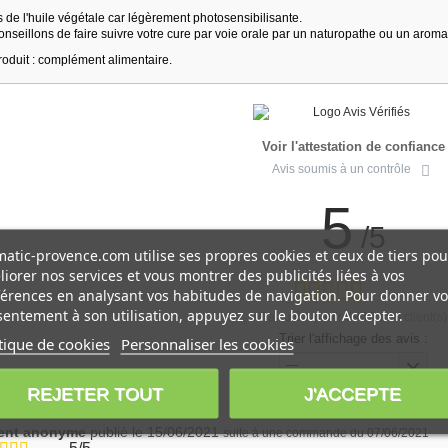
s de l'huile végétale car légèrement photosensibilisante.
onseillons de faire suivre votre cure par voie orale par un naturopathe ou un arom
roduit : complément alimentaire.
Voir l'attestation de confiance
Avis soumis à un contrôle
5
/5
atic-provence.com utilise ses propres cookies et ceux de tiers pou
iorer nos services et vous montrer des publicités liées à vos
érences en analysant vos habitudes de navigation. Pour donner vo
entement à son utilisation, appuyez sur le bouton Accepter.
Calculé à partir de
10
avis client(s)
Trier l'affichage des avis :
tique de cookies
Personnaliser les cookies
---
REJETER TOUT
J'ACCEPTE
ient anonyme
publié le 15/06/2021
suite à une commande du 07/06/2021