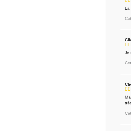
La 
Cet
Cl
Je 
Cet
Cl
Mar
trè
Cet