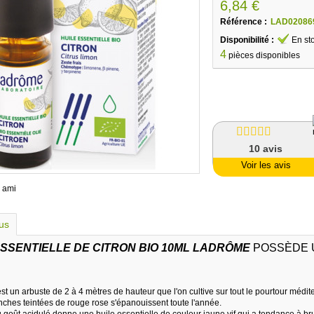
6,84 €
Référence :
LAD02086
Disponibilité :
En st
4
pièces disponibles
10
avis
Voir les avis
 ami
lus
ESSENTIELLE DE CITRON BIO 10ML LADRÔME
POSSÈDE 
est un arbuste de 2 à 4 mètres de hauteur que l'on cultive sur tout le pourtour médi
anches teintées de rouge rose s'épanouissent toute l'année.
u goût acidulé donne une huile essentielle de couleur jaune vif qui a tendance à br