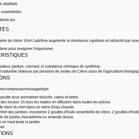
e végétale
 essentielles
ients bio
TÉS
ielle de citron 10ml Ladrôme augmente la résistance capillaire et rafraichit par voi
aire pour revigorer l'organisme.
RISTIQUES
vateur, parfum, colorant, ni substance chimique de synthèse.
 naturelle obtenue par pression de zestes de Citron issus de l'agriculture biologiq
IONS
sine/compresse/massage/bain
1 goutte pour aromatiser biscuits, cakes et tartes.
 des locaux: 1h tous les matins en diffusion dans toutes les pièces.
utte dans du miel dans un verre d'eau chaude.
nfort des jambes: incorporer 2 gouttes d'huile essentielle de citron, 2 gouttes d'hu
tale de jojoba, macadamia ou amande douce.
 en haut toute la jambe.
her.
IONS