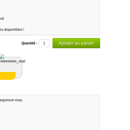
ock
es disponibles !
Quantité :
largonium rosa.