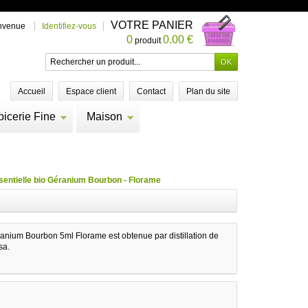
VOTRE PANIER
nvenue
Identifiez-vous
0
0.00 €
produit
Accueil
Espace client
Contact
Plan du site
picerie Fine
Maison
sentielle bio Géranium Bourbon - Florame
ranium Bourbon 5ml Florame est obtenue par distillation de
sa.