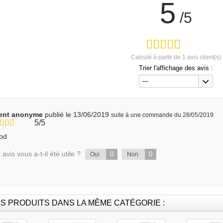
5
/5
Calculé à partir de
1
avis client(s)
Trier l'affichage des avis :
---
ient anonyme
publié le 13/06/2019
suite à une commande du 28/05/2019
5/5
od
 avis vous a-t-il été utile ?
0
0
Oui
Non
S PRODUITS DANS LA MÊME CATÉGORIE :