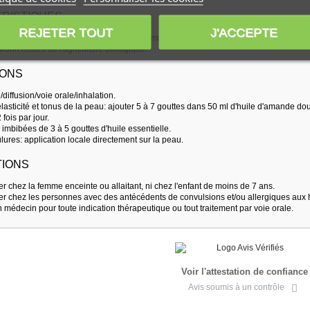
RISTIQUES
REJETER TOUT
J'ACCEPTE
ateur, parfum, colorant ni substance chimique de synthèse - 100% pure et naturelle
bon issues de l'agriculture biologique.
IONS
iffusion/voie orale/inhalation.
lasticité et tonus de la peau: ajouter 5 à 7 gouttes dans 50 ml d'huile d'amande do
fois par jour.
imbibées de 3 à 5 gouttes d'huile essentielle.
lures: application locale directement sur la peau.
IONS
ser chez la femme enceinte ou allaitant, ni chez l'enfant de moins de 7 ans.
iser chez les personnes avec des antécédents de convulsions et/ou allergiques aux h
 médecin pour toute indication thérapeutique ou tout traitement par voie orale.
Voir l'attestation de confiance
Avis soumis à un contrôle