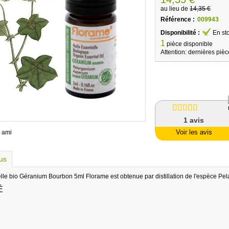
au lieu de
14,35 €
Référence :
009943
Disponibilité :
En st
1
pièce disponible
Attention: dernières pièc
1
avis
Voir les avis
 ami
lus
elle bio Géranium Bourbon 5ml Florame est obtenue par distillation de l'espèce Pe
É