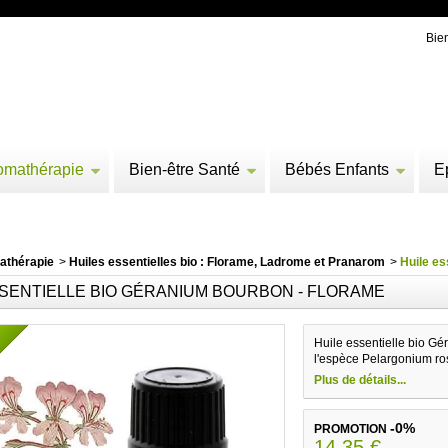
Bie
omathérapie
Bien-être Santé
Bébés Enfants
E
athérapie
>
Huiles essentielles bio : Florame, Ladrome et Pranarom
>
Huile es
SSENTIELLE BIO GÉRANIUM BOURBON - FLORAME
N
Huile essentielle bio Gé
l'espèce Pelargonium ro
Plus de détails...
-0%
PROMOTION
14,35 €