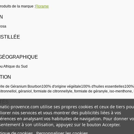
produits de la marque :
Florame
IN
rosa
ISTILLÉE
 GÉOGRAPHIQUE
u Afrique du Sud
TION
elle de Géranium Bourbon100% d'origine végétale100% d'huiles essentielles100% 
ronnellol, géraniol, formiate de citronnellyle, formiate de géranyle, iso-menthone, 
TÉS
atic-provence.com utilise ses propres cookies et ceux de tiers pou
ouplesse, l'élasticité et le tonus de la peau.
iorer nos services et vous montrer des publicités liées à vos
e, apaisante et cicatrisante cutanée, elle favorise une peau saine.
érences en analysant vos habitudes de navigation. Pour donner vo
muscles et les articulations sensibilisés par massage.
entement à son utilisation, appuyez sur le bouton Accepter.
 parfume agréablement l'atmosphère.
-à-vis des insectes.
tique de cookies
Personnaliser les cookies