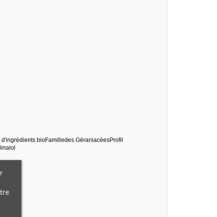
d'ingrédients bioFamilledes GéraniacéesProfil
linalol
r
tre