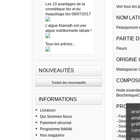
Les 10 avantages de la
Voir tous les 
cosmétique bio et du
maquillage bio 08/07/2017
NOM LAT
L’algue Klamath est une
Pelargonium 
algue nutritionnelle idéale !
PARTIE D
Tous les articles ...
Fleurs
ORIGINE
Madagascar o
NOUVEAUTÉS
COMPOSI
Toutes les nouveautés
Huile essenti
BiochimiqueCit
INFORMATIONS
PROPRIÉ
Livraison
arom
- Favorise la s
Qui Sommes Nous
amél
- Désinfectant
Paiement sécurisé
préf
- Soulage les 
Programme fidélité
cons
- Assainit et
Nos magasins
- Répulsif vis
Poli