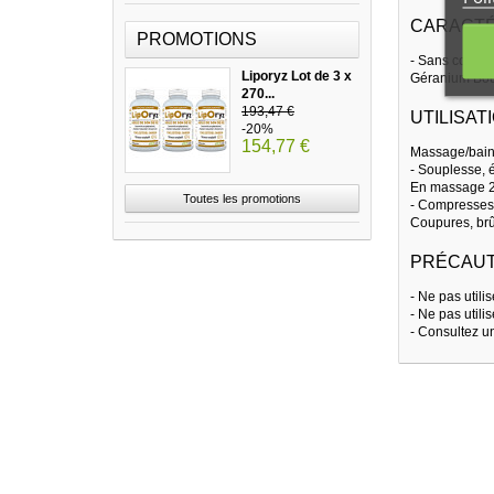
CARACTÉ
PROMOTIONS
- Sans conserv
Liporyz Lot de 3 x
Géranium Bour
270...
193,47 €
UTILISAT
-20%
154,77 €
Massage/bain/d
- Souplesse, é
En massage 2 
Toutes les promotions
- Compresses 
Coupures, brû
PRÉCAUT
- Ne pas utili
- Ne pas util
- Consultez un