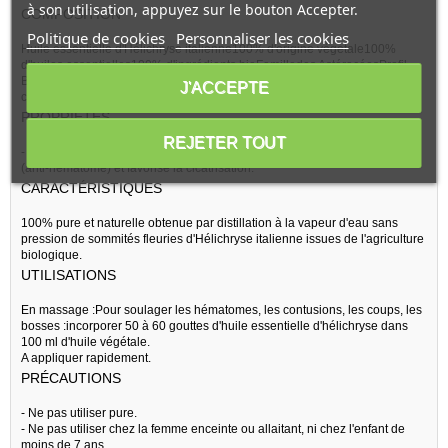
à son utilisation, appuyez sur le bouton Accepter.
COMPOSITION
Politique de cookies
Personnaliser les cookies
Huile essentielle d'Hélichryse italienne100% d'origine végétale100%
d'huiles essentielles100% d'ingrédients bioFamilledes AstéracéesProfil
BiochimiqueAcétate de néryle, germacrène-D, limonène, italicène,
J'ACCEPTE
curcumène
PROPRIÉTÉS
REJETER TOUT
- Aide à soulager les bleus..
(anti-hématome) et favorise la cicatrisation.
CARACTÉRISTIQUES
100% pure et naturelle obtenue par distillation à la vapeur d'eau sans
pression de sommités fleuries d'Hélichryse italienne issues de l'agriculture
biologique.
UTILISATIONS
En massage :Pour soulager les hématomes, les contusions, les coups, les
bosses :incorporer 50 à 60 gouttes d'huile essentielle d'hélichryse dans
100 ml d'huile végétale.
A appliquer rapidement.
PRÉCAUTIONS
- Ne pas utiliser pure.
- Ne pas utiliser chez la femme enceinte ou allaitant, ni chez l'enfant de
moins de 7 ans.