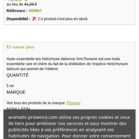
au lieu de
41,29 €
Référence :
009967
Disponibilité :
Ce produit n'est plus en stock
En savoir plus
Huile essentielle bio Hélichryse italienne 5ml Florame est une huile
essentielle rare et chère du fait de la distillation de l'espèce Helichrysum
italicum qui permet de l'obtenir.
QUANTITÉ
5 ml
MARQUE
Voir tous les produits de la marque :
Florame
NOM LATIN
aromatic-provence.com utilise ses propres cookies et ceux
Helichrysum italicum
de tiers pour améliorer nos services et vous montrer des
PARTIE DISTILLÉE
publicités liées à vos préférences en analysant vos
habitudes de navigation. Pour donner votre consentement
Sommités fleuries