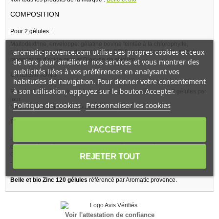
COMPOSITION
Pour 2 gélules :
Maltodextrine, enveloppe: gélatine bovine teintée à la chlorophylle,
aromatic-provence.com utilise ses propres cookies et ceux
pidolate de zinc (15 mg de zinc- 150% DRV), antiagglomérant : sels de
magnésium d'acide gras et Dioxyde de silicium
de tiers pour améliorer nos services et vous montrer des
publicités liées à vos préférences en analysant vos
UTILISATIONS
habitudes de navigation. Pour donner votre consentement
à son utilisation, appuyez sur le bouton Accepter.
Prendre 1 gélule par jour à la fin des 2 repas principaux, soit 2 gélules par
jour.
Politique de cookies
Personnaliser les cookies
Ne pas dépasser la dose journalière indiquée.
PRÉCAUTIONS
J'ACCEPTE
- Complément alimentaire ne se substituant pas à une alimentation variée
et équilibrée, ni à un mode de vie sain, ni à un suivi médical.
Ce produit n'est pas un médicament.
REJETER TOUT
- Tenir hors de portée des enfants.
Belle et bio Zinc 120 gélules
référencé par Aromatic provence.
Voir l'attestation de confiance