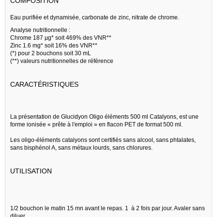
COMPOSITION
Eau purifiée et dynamisée, carbonate de zinc, nitrate de chrome.
Analyse nutritionnelle :
Chrome 187 µg* soit 469% des VNR**
Zinc 1.6 mg* soit 16% des VNR**
(*) pour 2 bouchons soit 30 mL
(**)
valeurs nutritionnelles de référence
CARACTÉRISTIQUES
La présentation de Glucidyon Oligo éléments 500 ml Catalyons, est une
forme ionisée « prête à l'emploi » en flacon PET de format 500 ml.
Les oligo-éléments catalyons sont certifiés sans alcool, sans phtalates,
sans bisphénol A, sans métaux lourds, sans chlorures.
UTILISATION
1/2 bouchon le matin 15 mn avant le repas. 1 à 2 fois par jour. Avaler sans
diluer.