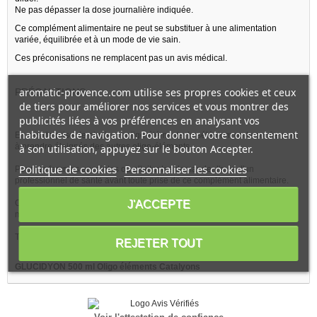
Ne pas dépasser la dose journalière indiquée.
Ce complément alimentaire ne peut se substituer à une alimentation
variée, équilibrée et à un mode de vie sain.
Ces préconisations ne remplacent pas un avis médical.
aromatic-provence.com utilise ses propres cookies et ceux
PRÉCAUTIONS
de tiers pour améliorer nos services et vous montrer des
publicités liées à vos préférences en analysant vos
habitudes de navigation. Pour donner votre consentement
En cas de prise de plusieurs oligo-éléments, le sélénium ou le soufre sont
à prendre éloignés des autres oligo-éléments.
à son utilisation, appuyez sur le bouton Accepter.
Politique de cookies
Personnaliser les cookies
Pour les femmes enceintes ou allaitantes demander l'avis d'un
professionnel de santé avant toute prise de ce complément alimentaire.
Ce produit naturel n'est pas et ne peut être considéré comme un
J'ACCEPTE
médicament.
Tenir à l'abri de la lumière, de l'humidité et de la chaleur.
REJETER TOUT
GLUCIDYON 500 ml Oligo éléments Catalyons