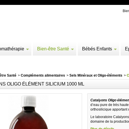
Bie
omathérapie
Bien-être Santé
Bébés Enfants
E
être Santé
>
Compléments alimentaires
>
Sels Minéraux et Oligo-éléments
>
C
S OLIGO ÉLÉMENT SILICIUM 1000 ML
Catalyons Oligo éléme
d’eau pure de très haute 
orthosilicique apportant 
Le laboratoire Catalyons
domaine de la production
Plus de détails...