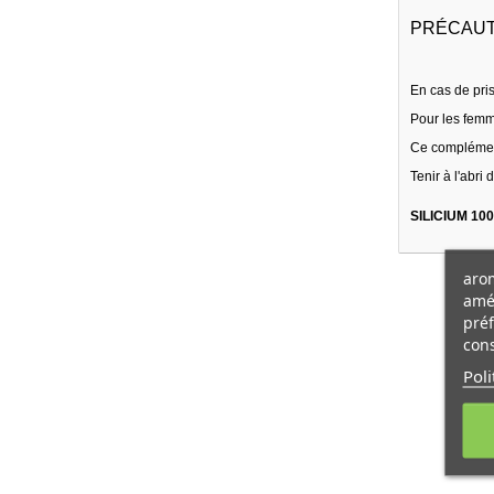
PRÉCAUT
En cas de pri
Pour les femm
Ce complément
Tenir à l'abri 
SILICIUM 100
arom
amél
préf
cons
Poli