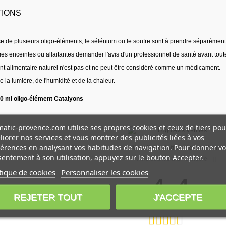
IONS
se de plusieurs oligo-éléments, le sélénium ou le soufre sont à prendre séparément
es enceintes ou allaitantes demander l'avis d'un professionnel de santé avant tou
 alimentaire naturel n'est pas et ne peut être considéré comme un médicament.
de la lumière, de l'humidité et de la chaleur.
0 ml oligo-élément Catalyons
atic-provence.com utilise ses propres cookies et ceux de tiers pou
iorer nos services et vous montrer des publicités liées à vos
érences en analysant vos habitudes de navigation. Pour donner vo
Voir l'attestation de confiance
entement à son utilisation, appuyez sur le bouton Accepter.
Avis soumis à un contrôle
tique de cookies
Personnaliser les cookies
4.4
/5
REJETER TOUT
J'ACCEPTE