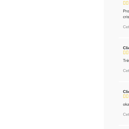
Pro
cri
Cet
Cl
Trè
Cet
Cl
ok
Cet