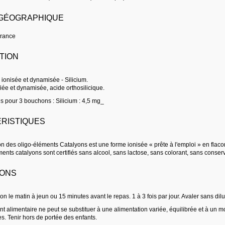
 GÉOGRAPHIQUE
France
TION
 ionisée et dynamisée - Silicium.
fiée et dynamisée, acide orthosilicique.
s pour 3 bouchons : Silicium : 4,5 mg_
RISTIQUES
on des oligo-éléments Catalyons est une forme ionisée « prête à l'emploi » en fla
ents catalyons sont certifiés sans alcool, sans lactose, sans colorant, sans conser
IONS
n le matin à jeun ou 15 minutes avant le repas. 1 à 3 fois par jour. Avaler sans dilu
 alimentaire ne peut se substituer à une alimentation variée, équilibrée et à un m
 Tenir hors de portée des enfants.