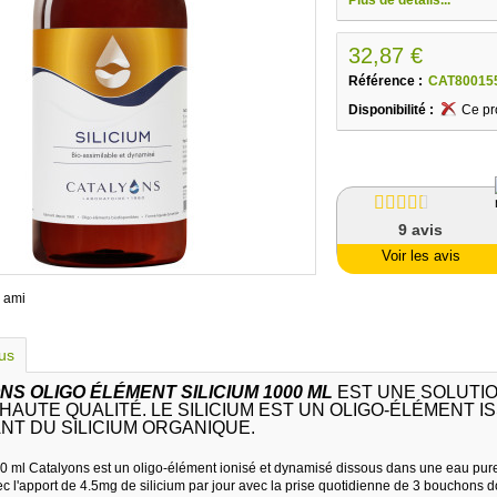
32,87 €
Référence :
CAT80015
Disponibilité :
Ce pr
9
avis
Voir les avis
 ami
lus
NS OLIGO ÉLÉMENT SILICIUM 1000 ML
EST UNE SOLUTIO
HAUTE QUALITÉ. LE SILICIUM EST UN OLIGO-ÉLÉMENT I
NT DU SILICIUM ORGANIQUE.
 ml Catalyons est un oligo-élément ionisé et dynamisé dissous dans une eau pure. 
c l'apport de 4.5mg de silicium par jour avec la prise quotidienne de 3 bouchons d