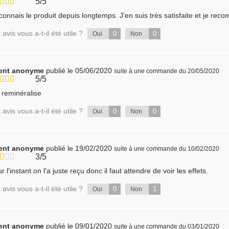
5/5
connais le produit depuis longtemps. J’en suis très satisfaite et je re
 avis vous a-t-il été utile ?
0
0
Oui
Non
ient anonyme
publié le 05/06/2020
suite à une commande du 20/05/2020
5/5
reminéralise
 avis vous a-t-il été utile ?
0
0
Oui
Non
ient anonyme
publié le 19/02/2020
suite à une commande du 10/02/2020
3/5
r l'instant on l'a juste reçu donc il faut attendre de voir les effets.
 avis vous a-t-il été utile ?
0
1
Oui
Non
ient anonyme
publié le 09/01/2020
suite à une commande du 03/01/2020