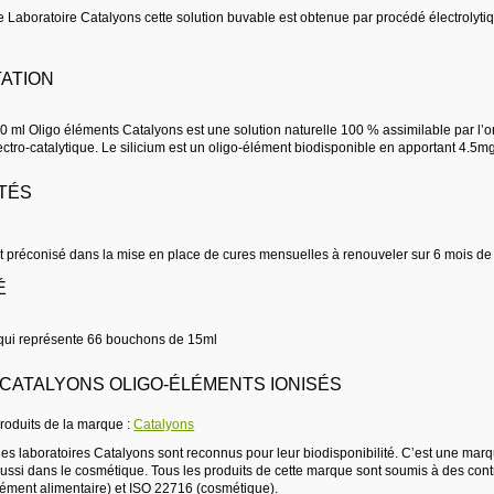
e Laboratoire Catalyons cette solution buvable est obtenue par procédé électrolyti
ATION
 ml Oligo éléments Catalyons est une solution naturelle 100 % assimilable par l’or
ectro-catalytique. Le silicium est un oligo-élément biodisponible en apportant 4.5m
TÉS
st préconisé dans la mise en place de cures mensuelles à renouveler sur 6 mois de
É
qui représente 66 bouchons de 15ml
CATALYONS OLIGO-ÉLÉMENTS IONISÉS
produits de la marque :
Catalyons
es laboratoires Catalyons sont reconnus pour leur biodisponibilité. C’est une marque
aussi dans le cosmétique. Tous les produits de cette marque sont soumis à des contr
ément alimentaire) et ISO 22716 (cosmétique).