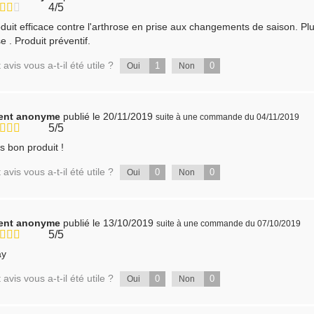
4/5
duit efficace contre l'arthrose en prise aux changements de saison. 
se . Produit préventif.
 avis vous a-t-il été utile ?
1
0
Oui
Non
ient anonyme
publié le 20/11/2019
suite à une commande du 04/11/2019
5/5
s bon produit !
 avis vous a-t-il été utile ?
0
0
Oui
Non
ient anonyme
publié le 13/10/2019
suite à une commande du 07/10/2019
5/5
ay
 avis vous a-t-il été utile ?
0
0
Oui
Non