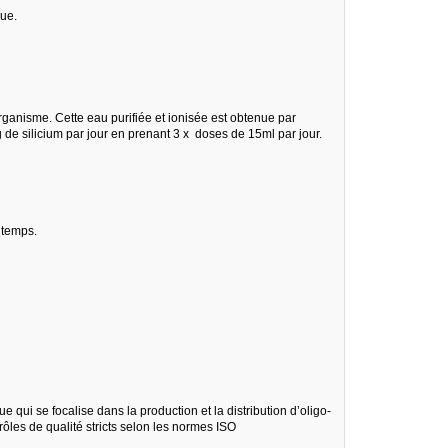
que.
ganisme. Cette eau purifiée et ionisée est obtenue par
g de silicium par jour en prenant 3 x doses de 15ml par jour.
 temps.
 qui se focalise dans la production et la distribution d’oligo-
ôles de qualité stricts selon les normes ISO