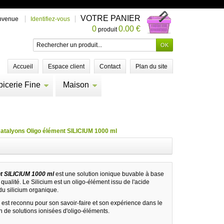
VOTRE PANIER
nvenue
Identifiez-vous
0
0.00 €
produit
Accueil
Espace client
Contact
Plan du site
picerie Fine
Maison
atalyons Oligo élément SILICIUM 1000 ml
nt SILICIUM 1000 ml
est une solution ionique buvable à base
qualité. Le Silicium est un oligo-élément issu de l'acide
du silicium organique.
 est reconnu pour son savoir-faire et son expérience dans le
 de solutions ionisées d'oligo-éléments.