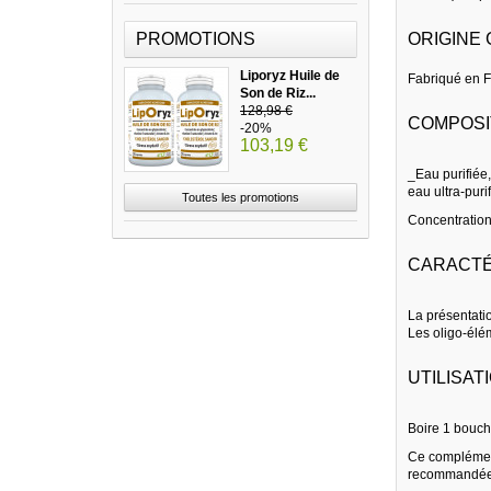
PROMOTIONS
ORIGINE
Liporyz Huile de
Fabriqué en 
Son de Riz...
128,98 €
COMPOSI
-20%
103,19 €
_Eau purifiée,
eau ultra-puri
Toutes les promotions
Concentration
CARACTÉ
La présentati
Les oligo-élém
UTILISAT
Boire 1 boucho
Ce complément
recommandées.