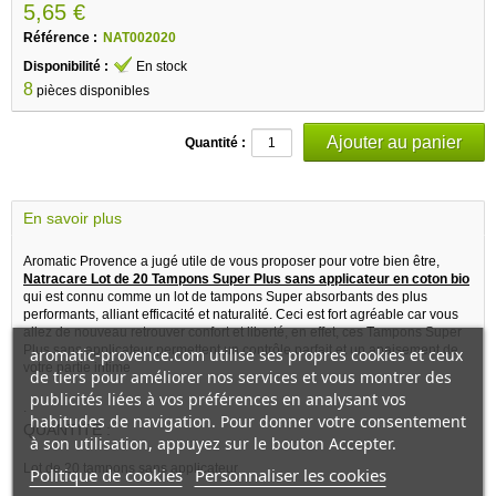
5,65 €
Référence :
NAT002020
Disponibilité :
En stock
8
pièces disponibles
Quantité :
En savoir plus
Aromatic Provence a jugé utile de vous proposer pour votre bien être,
Natracare Lot de 20 Tampons Super Plus sans applicateur en coton bio
qui est connu comme un lot de tampons Super absorbants des plus
performants, alliant efficacité et naturalité. Ceci est fort agréable car vous
allez de nouveau retrouver confort et liberté, en effet, ces Tampons Super
Plus sans applicateur permettent un contrôle parfait et un apaisement de
aromatic-provence.com utilise ses propres cookies et ceux
votre partie intime
de tiers pour améliorer nos services et vous montrer des
publicités liées à vos préférences en analysant vos
.
habitudes de navigation. Pour donner votre consentement
QUANTITE :
à son utilisation, appuyez sur le bouton Accepter.
Lot de 20 tampons sans applicateur
Politique de cookies
Personnaliser les cookies