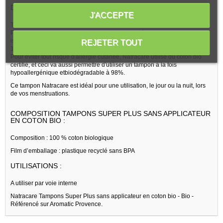
DESCRIPTION DE LA MARQUE NATRACARE :
J'ACCEPTE
Tous les produits finis de la marque
Natracare
dont ces Tampons Super
Plus sans applicateur en coton bio, sont non testés sur des animaux et
issus de l'agriculture biologique, spécialement fabriqués avec du coton
REJETER TOUT
100% naturel.
Pour éviter tout risque d'allergie cutanée, Natracare utilise du coton bio
certifié, et ceci va aussi permettre d'utiliser un tampon à la fois
hypoallergénique etbiodégradable à 98%.
Ce tampon Natracare est idéal pour une utilisation, le jour ou la nuit, lors
de vos menstruations.
COMPOSITION TAMPONS SUPER PLUS SANS APPLICATEUR
EN COTON BIO :
Composition : 100 % coton biologique
Film d’emballage : plastique recyclé sans BPA
UTILISATIONS :
A utiliser par voie interne
Natracare Tampons Super Plus sans applicateur en coton bio - Bio -
Référencé sur Aromatic Provence.