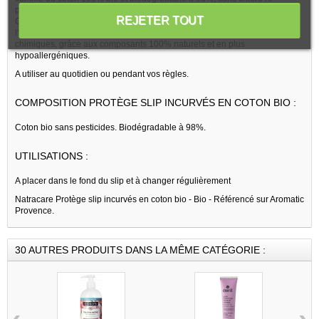
parabens.
REJETER TOUT
Ce protège slip Natracare permet de prevenir tout risque d'allergie, Par
l'utilisation de ce protège slips, on apporte une solution sans produits
chimiques, grâce aux composants 100% naturels et en plus
hypoallergéniques.
A utiliser au quotidien ou pendant vos règles.
COMPOSITION PROTÈGE SLIP INCURVÉS EN COTON BIO :
Coton bio sans pesticides. Biodégradable à 98%.
UTILISATIONS :
A placer dans le fond du slip et à changer régulièrement
Natracare Protège slip incurvés en coton bio - Bio - Référencé sur Aromatic
Provence.
30 AUTRES PRODUITS DANS LA MÊME CATÉGORIE :
‹
›