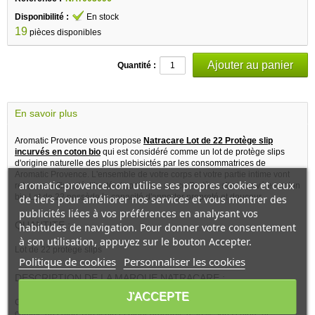
Disponibilité :
En stock
19
pièces disponibles
Quantité :
En savoir plus
Aromatic Provence vous propose
Natracare Lot de 22 Protège slip
incurvés en coton bio
qui est considéré comme un lot de protège slips
d'origine naturelle des plus plebisictés par les consommatrices de
Aromatic Provence. L'ensemble de votre corps et votre partie intime vont
aromatic-provence.com utilise ses propres cookies et ceux
retrouver efficacité, liberté et confiance car ce Protège slip incurvé en coton
bio Lot de 22 possède la capacité d'apporter propreté et douceur.
de tiers pour améliorer nos services et vous montrer des
publicités liées à vos préférences en analysant vos
QUANTITE :
habitudes de navigation. Pour donner votre consentement
à son utilisation, appuyez sur le bouton Accepter.
Lot de 22 protège slips
Politique de cookies
Personnaliser les cookies
DESCRIPTION DE LA MARQUE NATRACARE :
J'ACCEPTE
Ce lot de protège slips incurvés est fabriqué avec des produits naturels,
comme du coton 100% bio et biodégradable à 98%, sans chlore ni