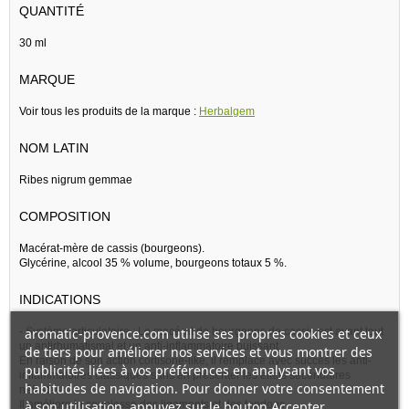
QUANTITÉ
30 ml
MARQUE
Voir tous les produits de la marque :
Herbalgem
NOM LATIN
Ribes nigrum gemmae
COMPOSITION
Macérat-mère de cassis (bourgeons).
Glycérine, alcool 35 % volume, bourgeons totaux 5 %.
INDICATIONS
- Système articulatoire : Le macérat de bourgeons de cassis est avant tout
aromatic-provence.com utilise ses propres cookies et ceux
un antirhumatismal et un anti-inflammatoire puissant.
de tiers pour améliorer nos services et vous montrer des
En raison de son action cortisone-like, il remplace avec succès les anti-
publicités liées à vos préférences en analysant vos
inflammatoires classiques sans en présenter les effets secondaires
habitudes de navigation. Pour donner votre consentement
néfastes.
Il améliore la souplesse des ligaments et des tendons.
à son utilisation, appuyez sur le bouton Accepter.