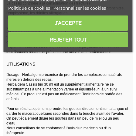
Le cassis contribue à la consolidation des fractures.
Politique de cookies
Personnaliser les cookies
- Système respiratoire :Il agit efficacement dans l'asthme, les bronchites,
l'emphysème, les rhinites allergiques.
Il constitue le remède de premier plan du terrain allergique.
J'ACCEPTE
- Système circulatoire :Le cassis exerce une action phlébotonique et
vasculo-protectrice au niveau sanguin.
- Système nerveux :Particulièrement recommandé aux personnes
fatiguées, manquant d'ardeur, il stimule les glandes endocriniennes et
REJETER TOUT
combat la somnolence.
- Système rénal :Le cassis agit comme diurétique, notamment dans les
insuffisances rénales et présente une activité anti-oedémateuse.
UTILISATIONS
Dosage : Herbalgem préconise de prendre les complexes et macérats-
mères en dehors des repas.
Herbalgem Cassis bio 30 ml est un supplément alimentaire ne se
substituant pas à une alimentation variée et équilibrée, ni à un suivi
médical. Ce produit n'est pas un médicament. Tenir hors de portée des
enfants.
Pour un résultat optimum, prendre les gouttes directement sur la langue et
garder le macérat quelques secondes dans la bouche avant de l'avaler.
On peut également diluer les gouttes dans un peu de miel ou un peu
d'eau.
Nous conseillons de se conformer à l'avis d'un medecin ou d'un
thérapeute.