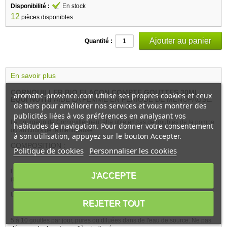
Disponibilité :
En stock
12
pièces disponibles
Quantité :
En savoir plus
CORNOUILLER BIO FLACON COMPTE GOUTTES 30ML -
aromatic-provence.com utilise ses propres cookies et ceux
EQUI NUTRI
AIDE LA FEMME EN PÉRIODE DE MÉNOPAUSE.
de tiers pour améliorer nos services et vous montrer des
publicités liées à vos préférences en analysant vos
Le bourgeon de Cornouiller peut être utile en cas de troubles de la pompe
habitudes de navigation. Pour donner votre consentement
ou au cours de la ménopause.
à son utilisation, appuyez sur le bouton Accepter.
COMPOSITION :
Politique de cookies
Personnaliser les cookies
Eau, Ethanol* 25%volume issu du blé, Glycérine végétale* issue du colza
J'ACCEPTE
(E422), Cornus sanguinea* bourgeon: 0.6ml.
UTILISATION :
REJETER TOUT
5 à 10 gouttes par jour, pures ou diluées dans de l'eau de source. Ne pas