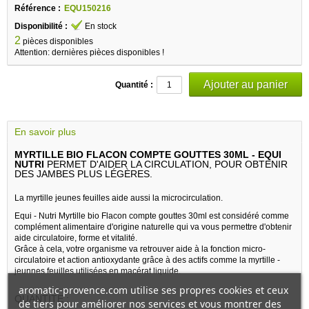
Référence :
EQU150216
Disponibilité :
En stock
2
pièces disponibles
Attention: dernières pièces disponibles !
Quantité :
En savoir plus
MYRTILLE BIO FLACON COMPTE GOUTTES 30ML - EQUI
NUTRI
PERMET D'AIDER LA CIRCULATION, POUR OBTENIR
DES JAMBES PLUS LÉGÈRES.
La myrtille jeunes feuilles aide aussi la microcirculation.
Equi - Nutri Myrtille bio Flacon compte gouttes 30ml est considéré comme
complément alimentaire d'origine naturelle qui va vous permettre d'obtenir
aide circulatoire, forme et vitalité.
Grâce à cela, votre organisme va retrouver aide à la fonction micro-
circulatoire et action antioxydante grâce à des actifs comme la myrtille -
jeunnes feuilles utilisées en macérat liquide.
aromatic-provence.com utilise ses propres cookies et ceux
QUANTITE :
de tiers pour améliorer nos services et vous montrer des