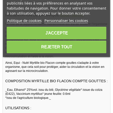
publicités liées à vos préférences en analysant vos
30ml
habitudes de navigation. Pour donner votre consentement
à son utilisation, appuyez sur le bouton Accepter.
PRESENTATION DE LA MARQUE
EQUI - NUTRI
:
Politique de cookies
Personnaliser les cookies
Le rôle de la supplémentation nutritionnelle bio est de soutenir l'organisme
en cas de déséquilibre ou de dysfonctionnement d'odre circulatoire ; et
ceci de façon naturelle et équilibrée.
J'ACCEPTE
Equi - Nutri est la marque de référence de la supplémentation
nutritionnelle bio, mise au point et produite par les Laboratoires Equi -
Nutri, sis en Belgique.
REJETER TOUT
Pour votre santé vasculaire et veineuse, ce complément alimentaire va
intervenir dans le ralentissement du vieillissement cellulaire, l'aide à la
microcirculation et l'aide à la vision.
Ainsi, Equi - Nutri Myrtille bio Flacon compte gouttes s'adapte à votre
organisme, que cela soit pour protéger, aider la circulation et la vision en
agissant sur la microcirculation.
COMPOSITION MYRTILLE BIO FLACON COMPTE GOUTTES :
_Eau, Ethanol* 25%vol. issu du blé, Glycérine végétale* issue du colza
(E422), Vaccinium myrtillus* jeune feuille: 0.6ml
*issu de l'agriculture biologique._
UTILISATIONS :