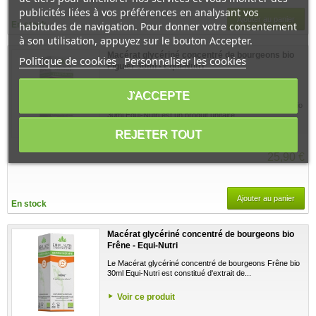
publicités liées à vos préférences en analysant vos
Ajouter au panier
En stock
habitudes de navigation. Pour donner votre consentement
à son utilisation, appuyez sur le bouton Accepter.
Macérat glycériné concentré de bourgeons bio
Politique de cookies
Personnaliser les cookies
Figuier 30ml - Equi-Nutri
2 avis
J'ACCEPTE
Le Macérat glycériné concentré de bourgeons Figuier bio
30ml Equi-Nutri est un produit unitaire...
REJETER TOUT
Voir ce produit
25,90 €
Ajouter au panier
En stock
Macérat glycériné concentré de bourgeons bio
Frêne - Equi-Nutri
Le Macérat glycériné concentré de bourgeons Frêne bio
30ml Equi-Nutri est constitué d'extrait de...
Voir ce produit