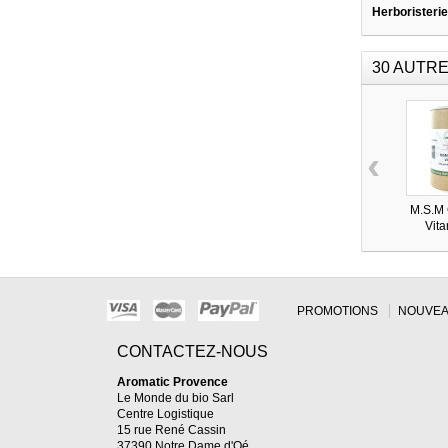
Herboristerie
30 AUTRE
‹
M.S.M
Vita
PROMOTIONS
NOUVEA
CONTACTEZ-NOUS
Aromatic Provence
Le Monde du bio Sarl
Centre Logistique
15 rue René Cassin
37390 Notre Dame d'Oé