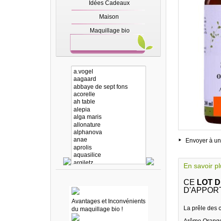
Idées Cadeaux
Maison
Maquillage bio
Envoyer à un
En savoir p
CE
LOT D
D'APPORT
Avantages et Inconvénients
La prêle des c
du maquillage bio !
Arôme Orang