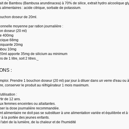
ait de Bambou (Bambusa arundinacea) à 70% de silice, extrait hydro alcoolique glycé
 alimentaires : acide citrique, sorbate de potassium.
bouchon doseur de 20ml.
ionnelle moyenne par ration journalière :
on doseur (20 ml)
êle 400mg
licique 68mg
e piquante 20mg
ambou 10mg
20ml apporte 35mg de silicium au minimum
s de 1 litre, soit 2 litres._
ONS :
emploi. Prendre 1 bouchon doseur (20 ml) par jour à diluer dans un verre d'eau ou à
re, conserver le produit au réfrigérateur 1 mois maximum.
tilisation :
rtir de 12 ans.
ux femmes enceintes ou allaitantes.
ser la dose journalière recommandée.
 alimentaire ne doit pas se substituer à une alimentation variée et équilibrée et à
 à la portée des jeunes enfants.
l'abri de la lumière, de la chaleur et de l'humidité