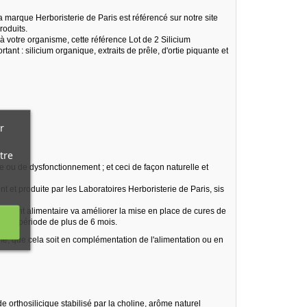
a marque Herboristerie de Paris est référencé sur notre site
roduits.
 à votre organisme, cette référence Lot de 2 Silicium
nt : silicium organique, extraits de prêle, d'ortie piquante et
r
tre
e ou de dysfonctionnement ; et ceci de façon naturelle et
t et produite par les Laboratoires Herboristerie de Paris, sis
plément alimentaire va améliorer la mise en place de cures de
 une période de plus de 6 mois.
sme, que cela soit en complémentation de l'alimentation ou en
e orthosilicique stabilisé par la choline, arôme naturel