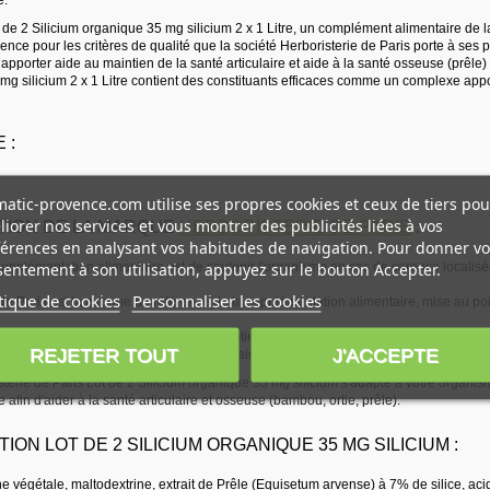
 de 2 Silicium organique 35 mg silicium 2 x 1 Litre, un complément alimentaire de l
nce pour les critères de qualité que la société Herboristerie de Paris porte à ses p
pporter aide au maintien de la santé articulaire et aide à la santé osseuse (prêle)
g silicium 2 x 1 Litre contient des constituants efficaces comme un complexe apporta
 :
atic-provence.com utilise ses propres cookies et ceux de tiers pou
iorer nos services et vous montrer des publicités liées à vos
TION DE LA MARQUE
HERBORISTERIE DE PARIS
:
érences en analysant vos habitudes de navigation. Pour donner vo
entement à son utilisation, appuyez sur le bouton Accepter.
 supplémentation alimentaire est de soutenir l'organisme en cas de carence localisé
tique de cookies
Personnaliser les cookies
de Paris est la marque de référence de la supplémentation alimentaire, mise au poin
on dans la durée, pour participer au maintien de la santé des articulations, ce com
REJETER TOUT
J'ACCEPTE
elables dans la durée en arrêtant 1 semaine et en reprenant une nouvelle cure sur
isterie de Paris Lot de 2 Silicium organique 35 mg silicium s'adapte à votre organi
re afin d'aider à la santé articulaire et osseuse (bambou, ortie, prêle).
ION LOT DE 2 SILICIUM ORGANIQUE 35 MG SILICIUM :
e végétale, maltodextrine, extrait de Prêle (Equisetum arvense) à 7% de silice, acid