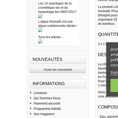
Les 10 avantages de la
Le produit Lot
cosmétique bio et du
Aromatic Prove
maquillage bio 08/07/2017
Désigné pour a
organique 35 m
L’algue Klamath est une
de bambou.
algue nutritionnelle idéale !
QUANTITE
Tous les articles ...
2 x 1 Litre
arom
amél
DESCRIP
préf
NOUVEAUTÉS
cons
Le rôle de la
équilibrée.
Toutes les nouveautés
Poli
Herboristerie 
en France.
Pour une acti
INFORMATIONS
1 mois renouv
Ainsi, Herbor
Livraison
cure articulai
Qui Sommes Nous
Paiement sécurisé
COMPOSIT
Programme fidélité
Nos magasins
_Eau, glycérin