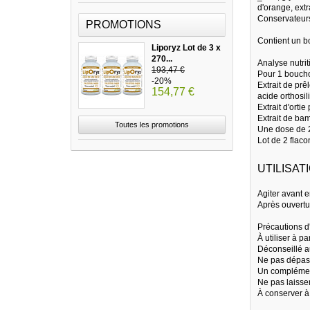
d'orange, extr
Conservateurs
PROMOTIONS
Contient un 
Liporyz Lot de 3 x
270...
Analyse nutrit
193,47 €
Pour 1 bouch
-20%
Extrait de pr
154,77 €
acide orthosi
Extrait d'orti
Extrait de b
Toutes les promotions
Une dose de 
Lot de 2 flacon
UTILISATI
Agiter avant 
Après ouvertu
Précautions d'u
À utiliser à pa
Déconseillé a
Ne pas dépas
Un complément
Ne pas laisser
À conserver à 