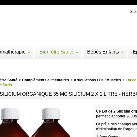
Bie
omathérapie
Bien-être Santé
Bébés Enfants
E
être Santé
>
Compléments alimentaires
>
Articulations / Os / Muscles
>
Lot de
e Paris
 SILICIUM ORGANIQUE 35 MG SILICIUM 2 X 1 LITRE - HER
Ce
Lot de 2 Silicium or
permet d'apporter 2000mg
La prêle des champs aide 
d'élimination de l'organ
Arôme Orange.