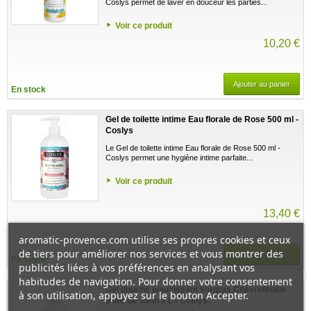
Coslys permet de laver en douceur les parties...
Voir ce produit
10,20 €
Ajouter au panier
En stock
Gel de toilette intime Eau florale de Rose 500 ml -
Coslys
Le Gel de toilette intime Eau florale de Rose 500 ml -
Coslys permet une hygiène intime parfaite...
Voir ce produit
13,40 €
aromatic-provence.com utilise ses propres cookies et ceux
de tiers pour améliorer nos services et vous montrer des
Ajouter au panier
En stock
publicités liées à vos préférences en analysant vos
habitudes de navigation. Pour donner votre consentement
Gel douche nourrissant surgras Chèvrefeuille
à son utilisation, appuyez sur le bouton Accepter.
Bulle de satin 1 L - Coslys