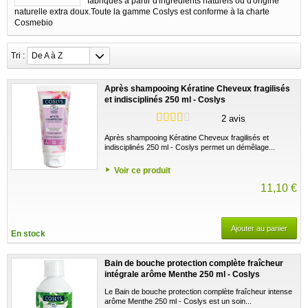
fabriqués à partir d'ingrédients naturels ou d'origine
naturelle extra doux.Toute la gamme Coslys est conforme à la charte
Cosmebio
Tri :
De A à Z
Après shampooing Kératine Cheveux fragilisés
et indisciplinés 250 ml - Coslys
2 avis
Après shampooing Kératine Cheveux fragilisés et
indisciplinés 250 ml - Coslys permet un démêlage...
Voir ce produit
11,10 €
Ajouter au panier
En stock
Bain de bouche protection complète fraîcheur
intégrale arôme Menthe 250 ml - Coslys
Le Bain de bouche protection complète fraîcheur intense
arôme Menthe 250 ml - Coslys est un soin...