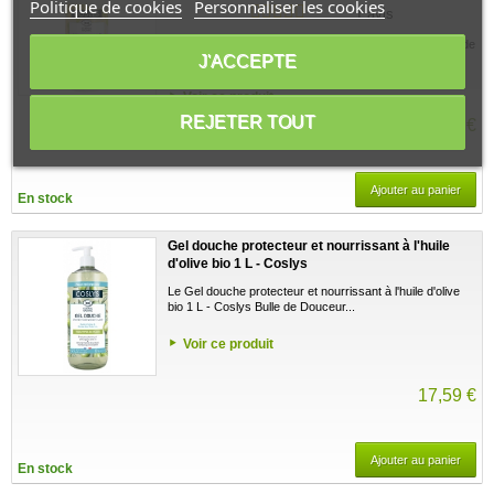
Politique de cookies
Personnaliser les cookies
1 avis
Ce Gel douche nourrissant surgras Chèvrefeuille Bulle de
J'ACCEPTE
satin 1 L - Coslys apporte douceur et...
Voir ce produit
REJETER TOUT
19,10 €
Ajouter au panier
En stock
Gel douche protecteur et nourrissant à l'huile
d'olive bio 1 L - Coslys
Le Gel douche protecteur et nourrissant à l'huile d'olive
bio 1 L - Coslys Bulle de Douceur...
Voir ce produit
17,59 €
Ajouter au panier
En stock