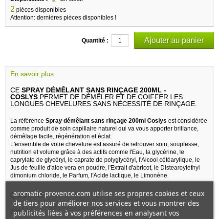
2
pièces disponibles
Attention: dernières pièces disponibles !
Quantité :
En savoir plus
CE
SPRAY DÉMÊLANT SANS RINÇAGE 200ML -
COSLYS
PERMET DE DÉMÊLER ET DE COIFFER LES
LONGUES CHEVELURES SANS NÉCESSITÉ DE RINÇAGE.
La référence
Spray démêlant sans rinçage 200ml Coslys
est considérée
comme produit de soin capillaire naturel qui va vous apporter brillance,
démêlage facile, régénération et éclat.
L'ensemble de votre chevelure est assuré de retrouver soin, souplesse,
nutrition et volume grâce à des actifs comme l'Eau, la glycérine, le
caprylate de glycéryl, le caprate de polyglycéryl, l'Alcool cétéarylique, le
Jus de feuille d'aloe vera en poudre, l'Extrait d'abricot, le Distearoylethyl
dimonium chloride, le Parfum, l'Acide lactique, le Limonène.
aromatic-provence.com utilise ses propres cookies et ceux
QUANTITE :
de tiers pour améliorer nos services et vous montrer des
publicités liées à vos préférences en analysant vos
200ml