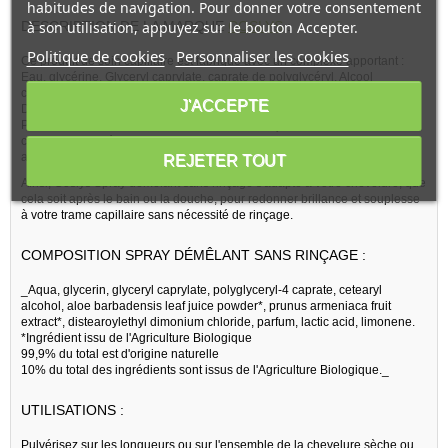
habitudes de navigation. Pour donner votre consentement
DESCRIPTION DE LA MARQUE
COSLYS
:
à son utilisation, appuyez sur le bouton Accepter.
Politique de cookies
Personnaliser les cookies
Ce produit de soin capillaire est fabriqué avec un complexe apportant :
Eau, glycérine, Glyceryl caprylate, caprate de polyglycéryl, Alcool
cétéarylique, Jus de feuille d'aloe vera en poudre, Extrait d'abricot,
J'ACCEPTE
Distearoylethyl dimonium chloride, Parfum, Acide lactique, Limonène.
Pour la beauté de vos cheveux et cela sans rinçage, ce produit de soin
capillaire va améliorer la nutrition et l'hydratation de votre cuir chevelu,
ainsi que la stimulation de la pousse.
REJETER TOUT
Ainsi, Coslys Spray démêlant sans rinçage s'adapte à votre chevelure, que
cela soit après le bain ou la douche, pour redonner brillance et souplesse
à votre trame capillaire sans nécessité de rinçage.
COMPOSITION SPRAY DÉMÊLANT SANS RINÇAGE :
_Aqua, glycerin, glyceryl caprylate, polyglyceryl-4 caprate, cetearyl
alcohol, aloe barbadensis leaf juice powder*, prunus armeniaca fruit
extract*, distearoylethyl dimonium chloride, parfum, lactic acid, limonene.
*Ingrédient issu de l'Agriculture Biologique
99,9% du total est d'origine naturelle
10% du total des ingrédients sont issus de l'Agriculture Biologique._
UTILISATIONS :
Pulvérisez sur les longueurs ou sur l'ensemble de la chevelure sèche ou