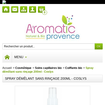
0
MENU
Accueil
>
Cosmétique
>
Soins capillaires bio
>
Coiffants bio
>
Spray
démêlant sans rinçage 200ml - Coslys
SPRAY DÉMÊLANT SANS RINÇAGE 200ML - COSLYS