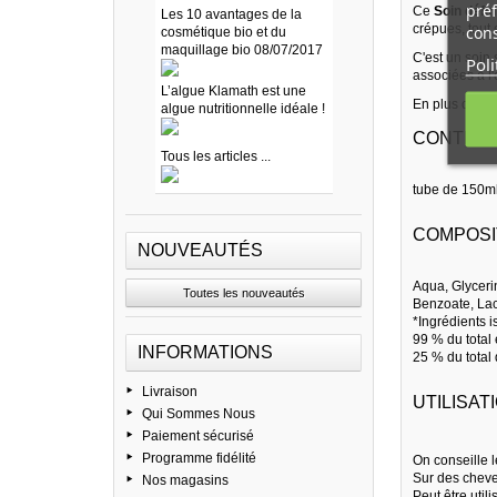
préf
Ce
Soin défin
Les 10 avantages de la
crépues, tout 
cons
cosmétique bio et du
maquillage bio 08/07/2017
C'est un soin 
Poli
associées à l
L’algue Klamath est une
En plus ce so
algue nutritionnelle idéale !
CONTEN
Tous les articles ...
tube de 150m
COMPOSI
NOUVEAUTÉS
Aqua, Glyceri
Toutes les nouveautés
Benzoate, Lac
*Ingrédients i
99 % du total 
INFORMATIONS
25 % du total 
Livraison
UTILISAT
Qui Sommes Nous
Paiement sécurisé
Programme fidélité
On conseille 
Sur des cheve
Nos magasins
Peut être util