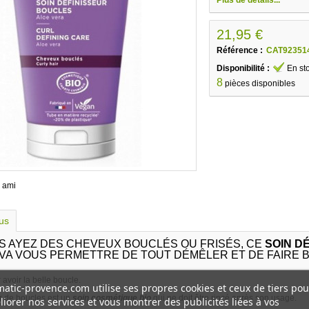
21,95 €
Référence :
CAT92351
Disponibilité :
En st
8
pièces disponibles
 ami
lus
S AYEZ DES CHEVEUX BOUCLÉS OU FRISÉS, CE
SOIN D
VA VOUS PERMETTRE DE TOUT DÉMÊLER ET DE FAIRE 
 avoir la belle boucle.
atic-provence.com utilise ses propres cookies et ceux de tiers pou
r de boucles est un
soin cosmétique bio
qui ne doit être rincé après son usage.
iorer nos services et vous montrer des publicités liées à vos