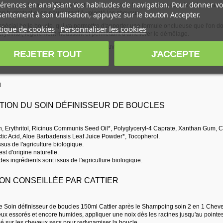
érences en analysant vos habitudes de navigation. Pour donner vo
isseur de boucles 150ml - Cattier
permet après le shampoing de mieux hydrater e
en hydratant et en nourrissant à volonté les cheveux.
entement à son utilisation, appuyez sur le bouton Accepter.
spécial belle boucle, qui va permettre d'apporter une formule onctueuse que l'on doit
tique de cookies
Personnaliser les cookies
'erythritol, légèrement moussant et permettant d'améliorer le démêlage.
in sent bon, ne colle pas et donne du mouvement aux boucles plus brillantes et plu
REJETER TOUT
J'ACCEPTE
ANCE
l
TION DU SOIN DÉFINISSEUR DE BOUCLES
n, Erythritol, Ricinus Communis Seed Oil*, Polyglyceryl-4 Caprate, Xanthan Gum, C
tic Acid, Aloe Barbadensis Leaf Juice Powder*, Tocopherol.
ssus de l'agriculture biologique.
est d'origine naturelle.
des ingrédients sont issus de l'agriculture biologique.
ION CONSEILLÉE PAR CATTIER
le Soin définisseur de boucles 150ml Cattier après le Shampoing soin 2 en 1 Cheve
ux essorés et encore humides, appliquer une noix dès les racines jusqu'au pointes
isé sur les cheveux secs pour redynamiser la boucle.