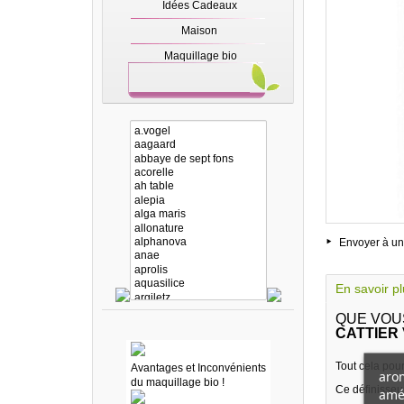
Idées Cadeaux
Maison
Maquillage bio
Envoyer à un
En savoir p
QUE VOU
CATTIER
Tout cela pour
Avantages et Inconvénients
arom
du maquillage bio !
Ce définisseu
amél