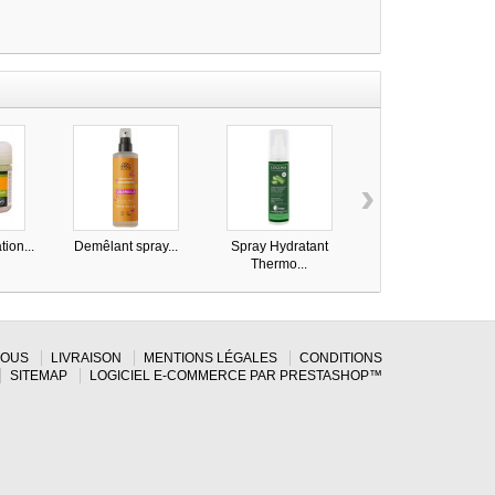
›
tion...
Demêlant spray...
Spray Hydratant
Spray démêlant
Thermo...
sans...
NOUS
LIVRAISON
MENTIONS LÉGALES
CONDITIONS
SITEMAP
LOGICIEL E-COMMERCE PAR PRESTASHOP™