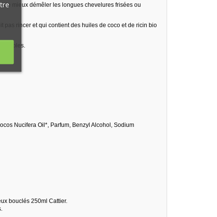
tre
t de mieux démêler les longues chevelures frisées ou
 pas rincer et qui contient des huiles de coco et de ricin bio
s souples.
ocos Nucifera Oil*, Parfum, Benzyl Alcohol, Sodium
ux bouclés 250ml Cattier.
.