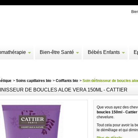
Bie
omathérapie
Bien-être Santé
Bébés Enfants
E
étique
>
Soins capillaires bio
>
Coiffants bio
>
Soin définisseur de boucles alo
INISSEUR DE BOUCLES ALOE VERA 150ML - CATTIER
Que vous ayez des cheve
boucles 150ml - Cattier
chevelure.
Tout cela pour avoir la b
le démêlage et qui diminue
Plus de détails...