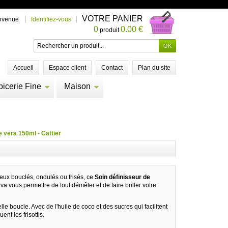
VOTRE PANIER
nvenue
Identifiez-vous
0
0.00 €
produit
Accueil
Espace client
Contact
Plan du site
picerie Fine
Maison
e vera 150ml - Cattier
ux bouclés, ondulés ou frisés, ce
Soin définisseur de
va vous permettre de tout démêler et de faire briller votre
elle boucle. Avec de l'huile de coco et des sucres qui facilitent
nt les frisottis.