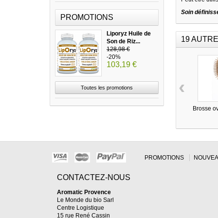
Soin définiss
PROMOTIONS
Liporyz Huile de
19 AUTRE
Son de Riz...
128,98 €
-20%
103,19 €
‹
Toutes les promotions
Brosse ov
PROMOTIONS
NOUVEA
CONTACTEZ-NOUS
Aromatic Provence
Le Monde du bio Sarl
Centre Logistique
15 rue René Cassin