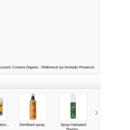
 Ecocert, Cosmos Organic - Référencé sur Aromatic Provence.
›
tion...
Demêlant spray...
Spray Hydratant
Spray démêlant
Thermo...
sans...