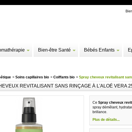
Bie
omathérapie
Bien-être Santé
Bébés Enfants
E
étique
>
Soins capillaires bio
>
Coiffants bio
>
Spray cheveux revitalisant sans
EVEUX REVITALISANT SANS RINÇAGE À L'ALOÉ VERA 2
Ce
Spray cheveux revit
spray démêlant, hydratan
brillance.
Plus de détails...