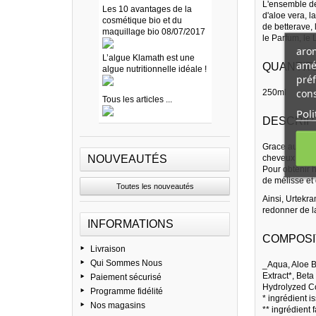
L'ensemble de 
Les 10 avantages de la
d'aloe vera, l
cosmétique bio et du
de betterave, 
maquillage bio 08/07/2017
le Parfum, le
arom
L’algue Klamath est une
amél
QUANTITE
algue nutritionnelle idéale !
préf
cons
250ml
Tous les articles ...
Poli
DESCRIP
Grace aux prop
NOUVEAUTÉS
cheveux secs, 
Pour obtenir h
de mélisse et 
Toutes les nouveautés
Ainsi, Urtekra
redonner de la
INFORMATIONS
COMPOSIT
Livraison
Qui Sommes Nous
_Aqua, Aloe Ba
Extract*, Beta
Paiement sécurisé
Hydrolyzed C
Programme fidélité
* ingrédient i
Nos magasins
** ingrédient 