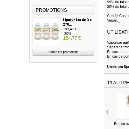
99% du total d
20% du total d
PROMOTIONS
Certifié Cosm
Liporyz Lot de 3 x
Vegan._
270...
193,47 €
UTILISATI
-20%
154,77 €
Vaporiser uni
Séparer et mod
En cas de pom
Toutes les promotions
En cas de con
Urtekram Spr
19 AUTRE
‹
Brosse ov