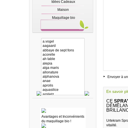
Idées Cadeaux
Maison
Maquillage bio
Envoyer à un
En savoir p
CE
SPRAY
DÉMÊLAN
BRILLAN
Avantages et Inconvénients
Urtekram Spray
du maquillage bio !
vitalité.