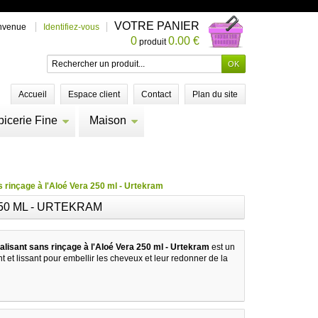
VOTRE PANIER
nvenue
Identifiez-vous
0
0.00 €
produit
Accueil
Espace client
Contact
Plan du site
picerie Fine
Maison
 rinçage à l'Aloé Vera 250 ml - Urtekram
50 ML - URTEKRAM
alisant sans rinçage à l'Aloé Vera 250 ml - Urtekram
est un
t et lissant pour embellir les cheveux et leur redonner de la