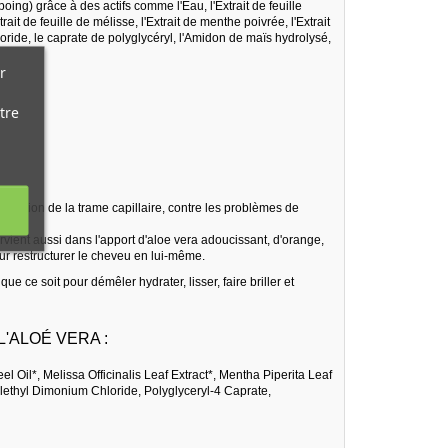
ing) grâce à des actifs comme l'Eau, l'Extrait de feuille
rait de feuille de mélisse, l'Extrait de menthe poivrée, l'Extrait
loride, le caprate de polyglycéryl, l'Amidon de maïs hydrolysé,
r
tre
ructuration de la trame capillaire, contre les problèmes de
ervient aussi dans l'apport d'aloe vera adoucissant, d'orange,
our restructurer le cheveu en lui-même.
e ce soit pour démêler hydrater, lisser, faire briller et
'ALOÉ VERA :
l Oil*, Melissa Officinalis Leaf Extract*, Mentha Piperita Leaf
oylethyl Dimonium Chloride, Polyglyceryl-4 Caprate,