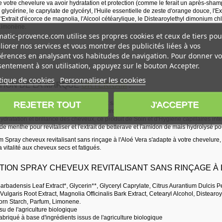
votre chevelure va avoir hydratation et protection (comme le ferait un après-shampo
a glycérine, le caprylate de glycéryl, l'Huile essentielle de zeste d'orange douce, l'Ext
l'Extrait d'écorce de magnolia, l'Alcool cétéarylique, le Distearoylethyl dimonium ch
 Limonène.
atic-provence.com utilise ses propres cookies et ceux de tiers pou
iorer nos services et vous montrer des publicités liées à vos
 :
érences en analysant vos habitudes de navigation. Pour donner vo
entement à son utilisation, appuyez sur le bouton Accepter.
tique de cookies
Personnaliser les cookies
TION DE LA MARQUE
URTEKRAM
:
REJETER TOUT
J'ACCEPTE
riétés de ses actifs, le spray revitalisant sans rinçage agit sur la vitalité et la rest
contre les cheveux ternes et contre les problèmes de fatigue capillaire.
ydratation et brillance des cheveux, ce produit de Soin et d'Hygiène capillaires int
de menthe pour revitaliser et l'extrait de betterave et l'amidon de mais hydrolysé p
m Spray cheveux revitalisant sans rinçage à l'Aloé Vera s'adapte à votre chevelure, qu
 vitalité aux cheveux secs et fatigués.
ION SPRAY CHEVEUX REVITALISANT SANS RINÇAGE À L
rbadensis Leaf Extract*, Glycerin**, Glyceryl Caprylate, Citrus Aurantium Dulcis Pee
 Vulgaris Root Extract, Magnolia Officinalis Bark Extract, Cetearyl Alcohol, Distear
orn Starch, Parfum, Limonene.
ssu de l'agriculture biologique
fabriqué à base d'ingrédients issus de l'agriculture biologique