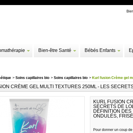
Bie
omathérapie
Bien-être Santé
Bébés Enfants
E
étique
>
Soins capillaires bio
>
Soins capillaires bio
>
Kurl fusion Crème gel m
ION CRÈME GEL MULTI TEXTURES 250ML - LES SECRETS
KURL FUSION CR
SECRETS DE LO
DÉFINITION DE
ONDULÉS, FRISÉ
Pour donner un coup de 