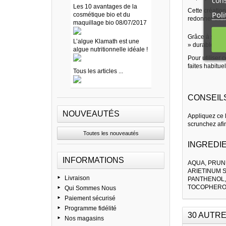
cons
Les 10 avantages de la
Cette créatio
Poli
cosmétique bio et du
redonner de l
maquillage bio 08/07/2017
Grâce à son «
L’algue Klamath est une
» durable, ant
algue nutritionnelle idéale !
Pour utiliser 
faites habitu
Tous les articles ...
CONSEILS
NOUVEAUTÉS
Appliquez ce 
scrunchez afi
Toutes les nouveautés
INGREDIE
INFORMATIONS
AQUA, PRUN
ARIETINUM 
Livraison
PANTHENOL,
TOCOPHEROL
Qui Sommes Nous
Paiement sécurisé
Programme fidélité
30 AUTRE
Nos magasins