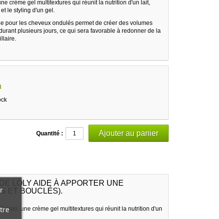
e crème gel multitextures qui réunit la nutrition d'un lait,
et le styling d'un gel.
ue pour les cheveux ondulés permet de créer des volumes
durant plusieurs jours, ce qui sera favorable à redonner de la
llaire.
8
ock
Quantité :
DE LOLY AIDE À APPORTER UNE
r
S ET BOUCLÉS).
tre
ion, une crème gel multitextures qui réunit la nutrition d'un