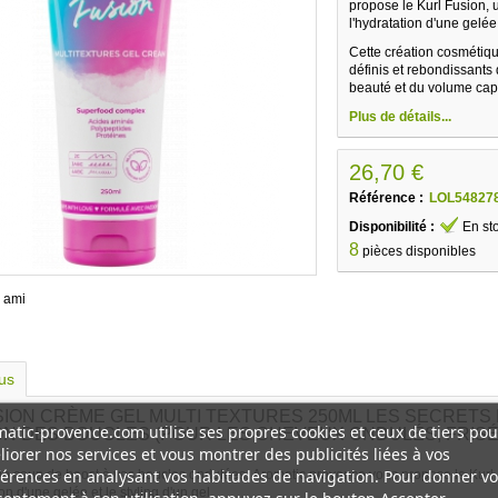
propose le Kurl Fusion, un
l'hydratation d'une gelée 
Cette création cosmétiq
définis et rebondissants 
beauté et du volume capi
Plus de détails...
26,70 €
Référence :
LOL54827
Disponibilité :
En st
8
pièces disponibles
 ami
lus
SION CRÈME GEL MULTI TEXTURES 250ML LES SECRETS 
atic-provence.com utilise ses propres cookies et ceux de tiers pou
ON DES BOUCLES (POUR LES CHEVEUX ONDULÉS, FRISÉ
iorer nos services et vous montrer des publicités liées à vos
érences en analysant vos habitudes de navigation. Pour donner vo
n coup de boost à vos boucles ondulées, Aromatic provence vous propose le Kurl Fus
tion d'une gelée et le styling d'un gel.