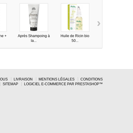
›
ne +
Après Shampoing à
Huile de Ricin bio
Après Shampoing...
la...
50...
NOUS
LIVRAISON
MENTIONS LÉGALES
CONDITIONS
SITEMAP
LOGICIEL E-COMMERCE PAR PRESTASHOP™