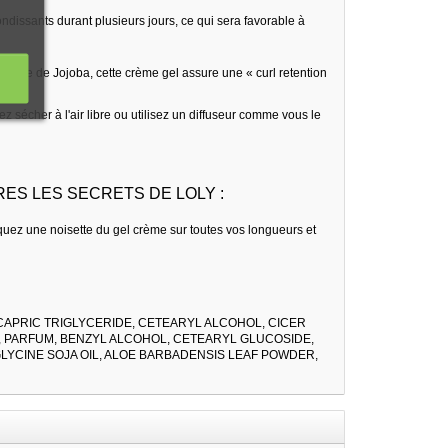
dissants durant plusieurs jours, ce qui sera favorable à
huile de Jojoba, cette crème gel assure une « curl retention
z sécher à l'air libre ou utilisez un diffuseur comme vous le
RES LES SECRETS DE LOLY :
quez une noisette du gel crème sur toutes vos longueurs et
CAPRIC TRIGLYCERIDE, CETEARYL ALCOHOL, CICER
 PARFUM, BENZYL ALCOHOL, CETEARYL GLUCOSIDE,
LYCINE SOJA OIL, ALOE BARBADENSIS LEAF POWDER,