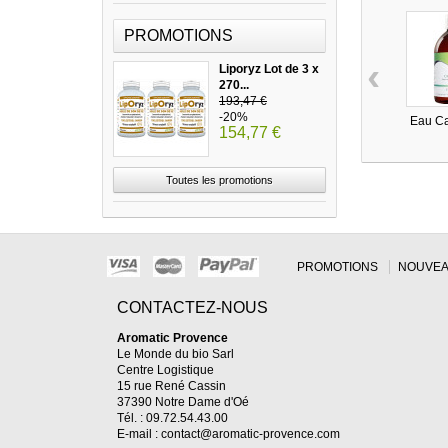
PROMOTIONS
‹
Liporyz Lot de 3 x
270...
193,47 €
-20%
Eau Cap
154,77 €
Toutes les promotions
PROMOTIONS
NOUVEA
CONTACTEZ-NOUS
Aromatic Provence
Le Monde du bio Sarl
Centre Logistique
15 rue René Cassin
37390 Notre Dame d'Oé
Tél. : 09.72.54.43.00
E-mail :
contact@aromatic-provence.com