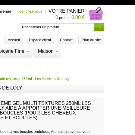
VOTRE PANIER
nvenue
Identifiez-vous
0
0.00 €
produit
Accueil
Espace client
Contact
Plan du site
picerie Fine
Maison
ulti textures 250ml - Les Secrets De Loly
 DE LOLY
ÈME GEL MULTI TEXTURES 250ML LES
LY AIDE À APPORTER UNE MEILLEURE
S BOUCLES (POUR LES CHEVEUX
S ET BOUCLÉS).
boost à vos boucles ondulées, Aromatic provence vous