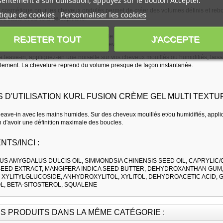
entement à son utilisation, appuyez sur le bouton Accepter.
n cosmétique pour les cheveux ondulés permet de créer des volumes définis et rebon
tique de cookies
Personnaliser les cookies
a beauté et du volume capillaire.
 superfood complex » issu de la graine de pois chiche, du beurre de mangue et de l'
REJETER TOUT
J'ACCEPTE
i-frizz et anti-humidité, idéale pour les cheveux ondulés, bouclés ou frisés.
ce leave-in, appliquez-en une noisette sur vos cheveux mouillés ou humidifiés, laisse
ellement. La chevelure reprend du volume presque de façon instantanée.
 D'UTILISATION KURL FUSION CRÈME GEL MULTI TEXTU
leave-in avec les mains humides. Sur des cheveux mouillés et/ou humidifiés, appli
n d'avoir une définition maximale des boucles.
NTS/INCI :
US AMYGDALUS DULCIS OIL, SIMMONDSIA CHINENSIS SEED OIL, CAPRYLIC/
SEED EXTRACT, MANGIFERA INDICA SEED BUTTER, DEHYDROXANTHAN GUM,
 XYLITYLGLUCOSIDE, ANHYDROXYLITOL, XYLITOL, DEHYDROACETIC ACID, G
, BETA-SITOSTEROL, SQUALENE
S PRODUITS DANS LA MÊME CATÉGORIE :