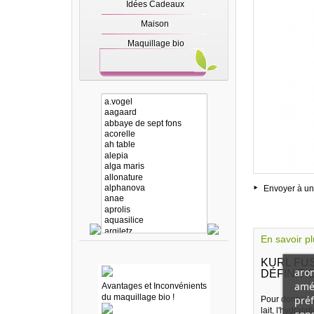
Idées Cadeaux
Maison
Maquillage bio
Envoyer à un
En savoir p
KURL FU
arom
DÉFINITI
amél
Avantages et Inconvénients
du maquillage bio !
préf
Pour donner u
lait, l'hydrata