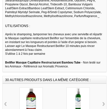
Stearamidopropyl Dimethylamine, Amodimethicone, Glycerin, Peg-8,
Propylene Glycol, Benzyl Alcohol, Trideceth-10, Bambusa Vulgaris
Leaf/Stem Extract/Bamboo Leaf/Stem Extract, Cetrimonium Chloride,
Palmitoyl Myristyl Serinate, Peg-8/Smdi Copolymer, Sodium Polyacrylate,
Methylchloroisothiazolinone, Methylisothiazolinone, Parfum/fragrance._
UTILISATIONS :
Après le shampoing, tamponner les cheveux avec une serviette et répartir
le Masque capillaire restructurant Beliflor sur l'ensemble de la chevelure,
en insistant sur les longueurs et pointes à l'aide d'un peigne si besoin.
Laisser agir Le Masque Restructurant Beliflor 10 minutes puis rincer
abondamment à l'eau claire.
S'utilise 1 à 2 fois par semaine
Beliflor Masque Capillaire Restructurant Bambou Tube
- Non testé sur
les Animaux - Référencé sur Aromatic Provence.
30 AUTRES PRODUITS DANS LA MÊME CATÉGORIE :
‹
›