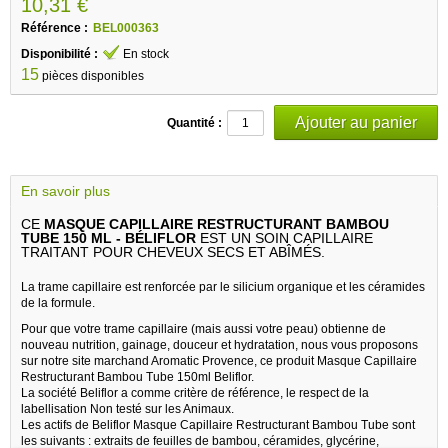
10,31 €
Référence :
BEL000363
Disponibilité :
En stock
15
pièces disponibles
Quantité :
En savoir plus
CE
MASQUE CAPILLAIRE RESTRUCTURANT BAMBOU
TUBE 150 ML - BÉLIFLOR
EST UN SOIN CAPILLAIRE
TRAITANT POUR CHEVEUX SECS ET ABÎMÉS.
La trame capillaire est renforcée par le silicium organique et les céramides
de la formule.
Pour que votre trame capillaire (mais aussi votre peau) obtienne de
nouveau nutrition, gainage, douceur et hydratation, nous vous proposons
sur notre site marchand Aromatic Provence, ce produit Masque Capillaire
Restructurant Bambou Tube 150ml Beliflor.
La société Beliflor a comme critère de référence, le respect de la
labellisation Non testé sur les Animaux.
Les actifs de Beliflor Masque Capillaire Restructurant Bambou Tube sont
les suivants : extraits de feuilles de bambou, céramides, glycérine,