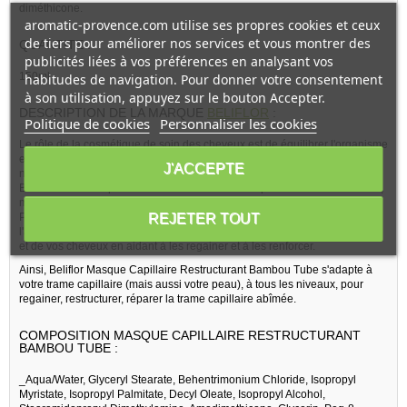
diméthicone.
aromatic-provence.com utilise ses propres cookies et ceux
de tiers pour améliorer nos services et vous montrer des
QUANTITE :
publicités liées à vos préférences en analysant vos
150ml
habitudes de navigation. Pour donner votre consentement
à son utilisation, appuyez sur le bouton Accepter.
DESCRIPTION DE LA MARQUE
BELIFLOR
:
Politique de cookies
Personnaliser les cookies
Le rôle de la cosmétique de soin des cheveux est de équilibrer l'organisme
en cas de carence localisée ou de dysfonctionnement ; et ceci de façon
J'ACCEPTE
naturelle et équilibrée.
Beliflor est la marque de référence de la cosmétique de soin des cheveux,
mise au point et produite par les Laboratoires Beliflor, sis en France.
Pour votre santé capillaire, ce produit de Soins capillaires permettra
REJETER TOUT
l'apport d'une nouvelle hydratation et d'une nutrition de votre cuir chevelu
et de vos cheveux en aidant à les regainer et à les renforcer.
Ainsi, Beliflor Masque Capillaire Restructurant Bambou Tube s'adapte à
votre trame capillaire (mais aussi votre peau), à tous les niveaux, pour
regainer, restructurer, réparer la trame capillaire abîmée.
COMPOSITION MASQUE CAPILLAIRE RESTRUCTURANT
BAMBOU TUBE :
_Aqua/Water, Glyceryl Stearate, Behentrimonium Chloride, Isopropyl
Myristate, Isopropyl Palmitate, Decyl Oleate, Isopropyl Alcohol,