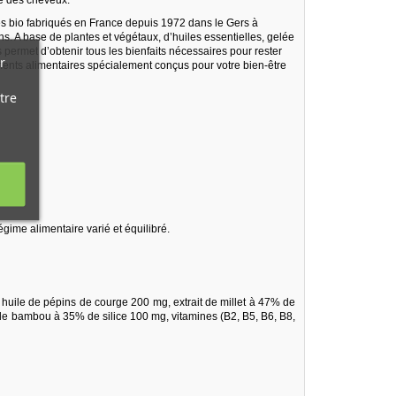
s bio fabriqués en France depuis 1972 dans le Gers à
ins. A base de plantes et végétaux, d’huiles essentielles, gelée
 permet d’obtenir tous les bienfaits nécessaires pour rester
r
ents alimentaires spécialement conçus pour votre bien-être
tre
gime alimentaire varié et équilibré.
 huile de pépins de courge 200 mg, extrait de millet à 47% de
 de bambou à 35% de silice 100 mg, vitamines (B2, B5, B6, B8,