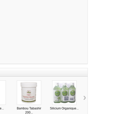
›
...
Bambou Tabashir
Silicium Organique...
Colarthrogen...
200...