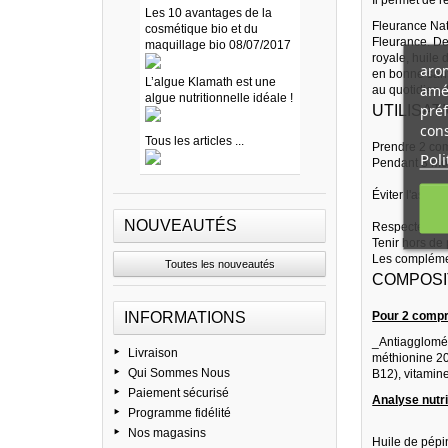
Les 10 avantages de la
Fleurance Nat
cosmétique bio et du
Fleurance. Des
maquillage bio 08/07/2017
royale, huile 
arom
en bonne sant
L’algue Klamath est une
amél
au quotidien.
algue nutritionnelle idéale !
préf
UTILISATI
cons
Tous les articles ...
Prendre 2 com
Poli
Pendant 3 moi
Éviter l'asso
NOUVEAUTÉS
Respecter les
Tenir hors de
Les complément
Toutes les nouveautés
COMPOSIT
INFORMATIONS
Pour 2 comp
_Antiagglomér
Livraison
méthionine 20
Qui Sommes Nous
B12), vitamine
Paiement sécurisé
Analyse nutr
Programme fidélité
Nos magasins
Huile de pép