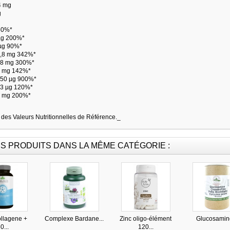
4 mg
g
50%*
µg 200%*
µg 90%*
4,8 mg 342%*
18 mg 300%*
2 mg 142%*
450 µg 900%*
 3 µg 120%*
4 mg 200%*
des Valeurs Nutritionnelles de Référence._
S PRODUITS DANS LA MÊME CATÉGORIE :
llagene +
Complexe Bardane...
Zinc oligo-élément
Glucosamine
0...
120...