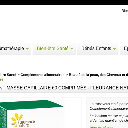
Bie
omathérapie
Bien-être Santé
Bébés Enfants
E
être Santé
>
Compléments alimentaires
>
Beauté de la peau, des Cheveux et 
re
ANT MASSE CAPILLAIRE 60 COMPRIMÉS - FLEURANCE N
Laissez vous tenté par l
Complément alimentaire c
Le fortifiant masse capil
aident au maintien de 
Plus de détails...