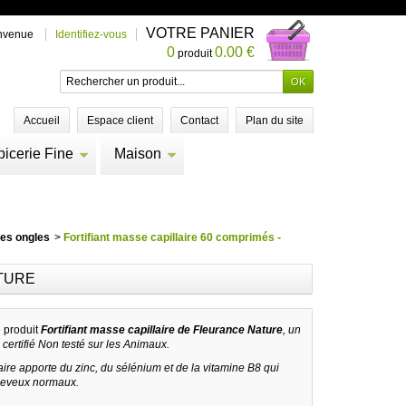
VOTRE PANIER
nvenue
Identifiez-vous
0
0.00 €
produit
Accueil
Espace client
Contact
Plan du site
picerie Fine
Maison
des ongles
>
Fortifiant masse capillaire 60 comprimés -
ATURE
e produit
Fortifiant masse capillaire de Fleurance Nature
, un
ertifié Non testé sur les Animaux.
laire apporte du zinc, du sélénium et de la vitamine B8 qui
cheveux normaux.