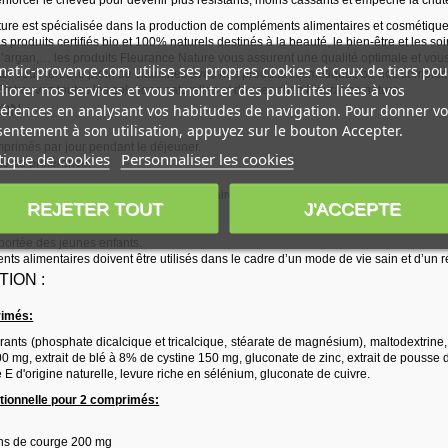
ure est spécialisée dans la production de compléments alimentaires et cosmétique
 produits certifiés bio et 100% naturels destinés à la beauté, le bien-être et les so
d’argan,… les produits Fleurance Nature vous assurent une qualité optimale et vous
atic-provence.com utilise ses propres cookies et ceux de tiers pou
é. Vous ferez le plein de vitamines avec nos produits cosmétiques ou nos complém
iorer nos services et vous montrer des publicités liées à vos
 Retrouvez toutes les solutions naturelles et douces chez Fleurance nature.
érences en analysant vos habitudes de navigation. Pour donner vo
ON :
entement à son utilisation, appuyez sur le bouton Accepter.
primés par jour pendant le déjeuner.
tique de cookies
Personnaliser les cookies
s de préférence.
ciation de plusieurs compléments alimentaires contenant du zinc et/ou du sélénium.
REJETER TOUT
J'ACCEPTE
 doses conseillées.
 portée des jeunes enfants.
s alimentaires doivent être utilisés dans le cadre d’un mode de vie sain et d’un ré
ION :
rimés:
ants (phosphate dicalcique et tricalcique, stéarate de magnésium), maltodextrine,
0 mg, extrait de blé à 8% de cystine 150 mg, gluconate de zinc, extrait de pousse
 E d'origine naturelle, levure riche en sélénium, gluconate de cuivre.
itionnelle pour 2 comprimés:
ins de courge 200 mg