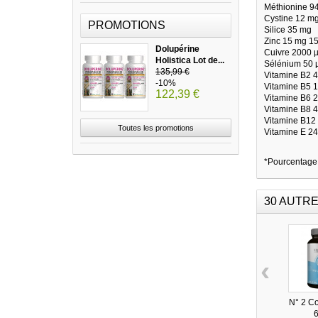
Méthionine 9
Cystine 12 m
PROMOTIONS
Silice 35 mg
Zinc 15 mg 1
Dolupérine
Cuivre 2000 
Holistica Lot de...
Sélénium 50 
135,99 €
Vitamine B2 
-10%
Vitamine B5 
122,39 €
Vitamine B6 
Vitamine B8 
Vitamine B12
Toutes les promotions
Vitamine E 2
*Pourcentage 
30 AUTRE
‹
N° 2 Co
6