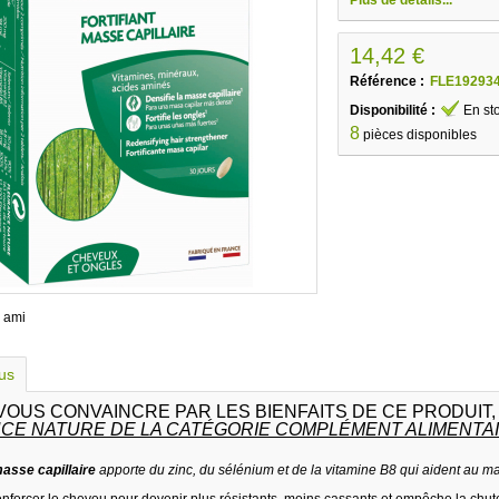
14,42 €
Référence :
FLE19293
Disponibilité :
En st
8
pièces disponibles
 ami
lus
VOUS CONVAINCRE PAR LES BIENFAITS DE CE PRODUIT
CE NATURE DE LA CATÉGORIE COMPLÉMENT ALIMENTAI
 masse capillaire
apporte du zinc, du sélénium et de la vitamine B8 qui aident au 
renforcer le cheveu pour devenir plus résistants, moins cassants et empêche la chu