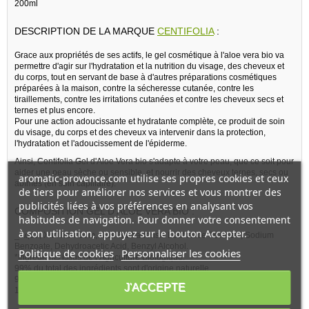
200ml
DESCRIPTION DE LA MARQUE
CENTIFOLIA
:
Grace aux propriétés de ses actifs, le gel cosmétique à l'aloe vera bio va
permettre d'agir sur l'hydratation et la nutrition du visage, des cheveux et
du corps, tout en servant de base à d'autres préparations cosmétiques
préparées à la maison, contre la sécheresse cutanée, contre les
tiraillements, contre les irritations cutanées et contre les cheveux secs et
ternes et plus encore.
Pour une action adoucissante et hydratante complète, ce produit de soin
du visage, du corps et des cheveux va intervenir dans la protection,
l'hydratation et l'adoucissement de l'épiderme.
Ainsi, Centifolia Gel d'Aloe Vera bio s'adapte à votre peau, que ce soit pour
aider une peau sèche ou sensible, et nourrir des cheveux ternes, secs ou
aromatic-provence.com utilise ses propres cookies et ceux
abîmés (en soin capillaire).
de tiers pour améliorer nos services et vous montrer des
publicités liées à vos préférences en analysant vos
COMPOSITION GEL D'ALOE VERA BIO :
habitudes de navigation. Pour donner votre consentement
à son utilisation, appuyez sur le bouton Accepter.
_Aqua, Xanthan Gum, Aloe Barbadensis Leaf Juice Powder*, Sodium
Benzoate, Dehydroacetic Acid, Benzyl Alcohol.
Politique de cookies
Personnaliser les cookies
*Ingrédients issus de l’Agriculture Biologique.
99% du total des ingrédients sont d'origine naturelle.
98% du total des ingrédients sont issus de l'Agriculture Biologique.
J'ACCEPTE
100% des ingrédients végétaux sont certifiés bio._