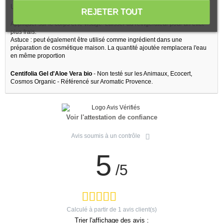
UTILISATIONS :
REJETER TOUT
Appliquer sur le corps et le visage. Laisser au réfrigérateur pour un effet
plus frais.
Astuce : peut également être utilisé comme ingrédient dans une
préparation de cosmétique maison. La quantité ajoutée remplacera l'eau
en même proportion
Centifolia Gel d'Aloe Vera bio
- Non testé sur les Animaux, Ecocert,
Cosmos Organic - Référencé sur Aromatic Provence.
Voir l'attestation de confiance
Avis soumis à un contrôle
5
/5
Calculé à partir de
1
avis client(s)
Trier l'affichage des avis :