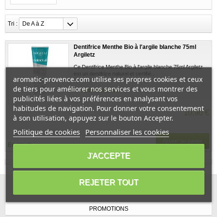
Tri :
De A à Z
Dentifrice Menthe Bio à l'argile blanche 75ml
Argiletz
Ce Dentifrice Menthe Bio à l'argile blanche 75ml Argiletz
est un dentifrice naturel et certifié...
aromatic-provence.com utilise ses propres cookies et ceux
de tiers pour améliorer nos services et vous montrer des
Voir ce produit
publicités liées à vos préférences en analysant vos
habitudes de navigation. Pour donner votre consentement
10,90 €
à son utilisation, appuyez sur le bouton Accepter.
Politique de cookies
Personnaliser les cookies
Ajouter au panier
En stock
J'ACCEPTE
REJETER TOUT
PROMOTIONS