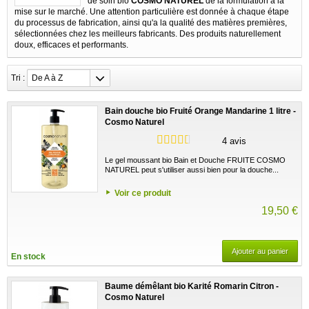
de soin bio
COSMO NATUREL
de la formulation à la
mise sur le marché. Une attention particulière est donnée à chaque étape
du processus de fabrication, ainsi qu'a la qualité des matières premières,
sélectionnées chez les meilleurs fabricants. Des produits naturellement
doux, efficaces et performants.
Tri :
De A à Z
Bain douche bio Fruité Orange Mandarine 1 litre -
Cosmo Naturel
4 avis
Le gel moussant bio Bain et Douche FRUITE COSMO
NATUREL peut s'utiliser aussi bien pour la douche...
Voir ce produit
19,50 €
Ajouter au panier
En stock
Baume démêlant bio Karité Romarin Citron -
Cosmo Naturel