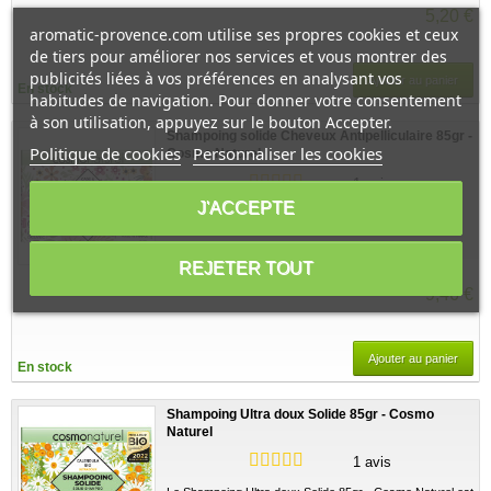
5,20 €
aromatic-provence.com utilise ses propres cookies et ceux
de tiers pour améliorer nos services et vous montrer des
publicités liées à vos préférences en analysant vos
Ajouter au panier
En stock
habitudes de navigation. Pour donner votre consentement
à son utilisation, appuyez sur le bouton Accepter.
Shampoing solide Cheveux Antipelliculaire 85gr -
Politique de cookies
Personnaliser les cookies
Cosmo Naturel
1 avis
J'ACCEPTE
Le Shampoing solide Cheveux Antipelliculaire 85gr -
Cosmo Naturel permet d'équilibrer le cuir...
Voir ce produit
REJETER TOUT
9,46 €
Ajouter au panier
En stock
Shampoing Ultra doux Solide 85gr - Cosmo
Naturel
1 avis