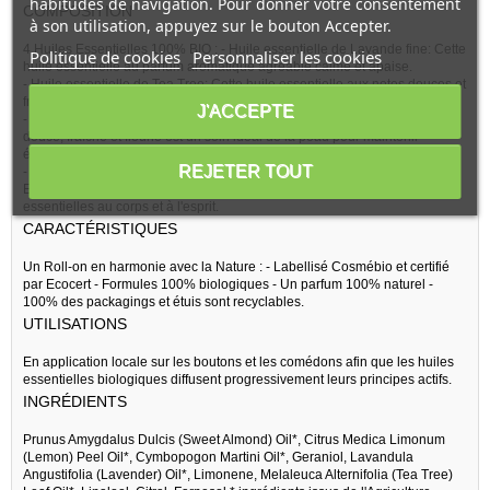
habitudes de navigation. Pour donner votre consentement
COMPOSITION
à son utilisation, appuyez sur le bouton Accepter.
4 Huiles Essentielles 100% BIO : - Huile essentielle de Lavande fine: Cette
Politique de cookies
Personnaliser les cookies
huile essentielle au parfum aromatique agréable calme et apaise.
- Huile essentielle de Tea Tree: Cette huile essentielle aux notes douces et
fruitées est relaxante et apaisante.
J'ACCEPTE
- Huile essentielle de Palmarosa : Cette huile essentielle à la fragrance
douce, fraîche et fleurie est un soin idéal de la peau pour maintenir
équilibre et régulation.
REJETER TOUT
- L huile d'Amande douce est soyeuse, calmante et apaisante.
Elle est le support idéal pour transmettre les propriétés des Huiles
essentielles au corps et à l'esprit.
CARACTÉRISTIQUES
Un Roll-on en harmonie avec la Nature : - Labellisé Cosmébio et certifié
par Ecocert - Formules 100% biologiques - Un parfum 100% naturel -
100% des packagings et étuis sont recyclables.
UTILISATIONS
En application locale sur les boutons et les comédons afin que les huiles
essentielles biologiques diffusent progressivement leurs principes actifs.
INGRÉDIENTS
Prunus Amygdalus Dulcis (Sweet Almond) Oil*, Citrus Medica Limonum
(Lemon) Peel Oil*, Cymbopogon Martini Oil*, Geraniol, Lavandula
Angustifolia (Lavender) Oil*, Limonene, Melaleuca Alternifolia (Tea Tree)