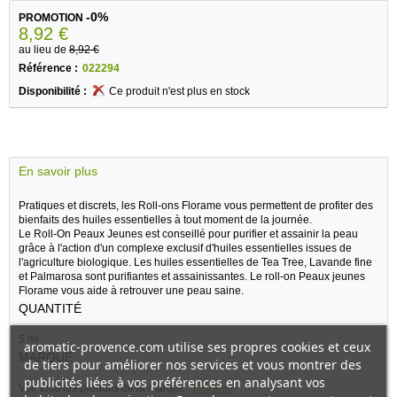
-0%
PROMOTION
8,92 €
au lieu de
8,92 €
Référence :
022294
Disponibilité :
Ce produit n'est plus en stock
En savoir plus
Pratiques et discrets, les Roll-ons Florame vous permettent de profiter des
bienfaits des huiles essentielles à tout moment de la journée.
Le Roll-On Peaux Jeunes est conseillé pour purifier et assainir la peau
grâce à l'action d'un complexe exclusif d'huiles essentielles issues de
l'agriculture biologique. Les huiles essentielles de Tea Tree, Lavande fine
et Palmarosa sont purifiantes et assainissantes. Le roll-on Peaux jeunes
Florame vous aide à retrouver une peau saine.
QUANTITÉ
5 ml
aromatic-provence.com utilise ses propres cookies et ceux
MARQUE
de tiers pour améliorer nos services et vous montrer des
publicités liées à vos préférences en analysant vos
Voir tous les produits de la marque :
Florame