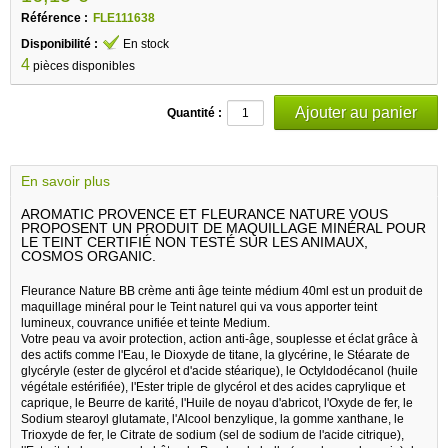
Référence :
FLE111638
Disponibilité :
En stock
4
pièces disponibles
Quantité :
En savoir plus
AROMATIC PROVENCE ET FLEURANCE NATURE VOUS
PROPOSENT UN PRODUIT DE MAQUILLAGE MINÉRAL POUR
LE TEINT CERTIFIÉ NON TESTÉ SUR LES ANIMAUX,
COSMOS ORGANIC.
Fleurance Nature BB crème anti âge teinte médium 40ml est un produit de
maquillage minéral pour le Teint naturel qui va vous apporter teint
lumineux, couvrance unifiée et teinte Medium.
Votre peau va avoir protection, action anti-âge, souplesse et éclat grâce à
des actifs comme l'Eau, le Dioxyde de titane, la glycérine, le Stéarate de
glycéryle (ester de glycérol et d'acide stéarique), le Octyldodécanol (huile
végétale estérifiée), l'Ester triple de glycérol et des acides caprylique et
caprique, le Beurre de karité, l'Huile de noyau d'abricot, l'Oxyde de fer, le
Sodium stearoyl glutamate, l'Alcool benzylique, la gomme xanthane, le
Trioxyde de fer, le Citrate de sodium (sel de sodium de l'acide citrique),