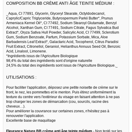
COMPOSITION BB CRÈME ANTI ÂGE TEINTE MÉDIUM :
_Aqua, CI 77891, Glycerin, Glyceryl Stearate, Octyldodecanol,
Caprylic/Capric Triglyceride, Butyrospermum Parkii Butter*, Prunus
Armeniaca Kernel Oil*, CI 77492, Sodium Stearoyl Glutamate, Benzyl
Alcohol, Xanthan Gum, CI 77491, Sodium Citrate, Fagus Sylvatica Bud
Extract*, Oryza Sativa Hull Powder, Salicylic Acid, CI 77499, Sclerotium
Gum, Sodium Benzoate, Parfum, Potassium Sorbate, Mica, Aloe
Barbadensis Leaf Extract*, Galactaric Acid, Tocopherol, Citrus Paradisi
Fruit Extract, Citronellol, Geraniol, Helianthus Annuus Seed Oil, Benzoic
Acid, Linalool, Limonene.
*Ingrédients issus de l'Agriculture Biologique
98,4% du total des ingrédients sont d'origine naturelle
24,5% du total des ingrédients sont issus de l'Agriculture Biologique._
UTILISATIONS :
Pour faciliter l'application, déposez une petite noisette de crème sur le
front, le nez, les pommettes et le menton. Puis étirez uniformément la
texture du centre vers l'extérieur du visage en faisant attention à ne pas
trop charger les zones de démarcation (cou, sourcils, racine des
cheveux…).
Pour améliorer la couvrance sur certaines zones, n'hésitez pas à
renouveler l'application.
Excellente base de maquillage
Fleurance Nature BB crème anti âge teinte médium
- Non testé sur les