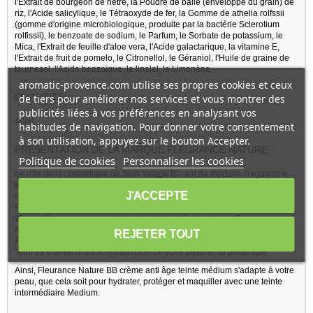
l'Extrait de bourgeon de hêtre, la Poudre de balle (enveloppe du grain) de
riz, l'Acide salicylique, le Tétraoxyde de fer, la Gomme de athelia rolfssii
(gomme d'origine microbiologique, produite par la bactérie Sclerotium
rolfissii), le benzoate de sodium, le Parfum, le Sorbate de potassium, le
Mica, l'Extrait de feuille d'aloe vera, l'Acide galactarique, la vitamine E,
l'Extrait de fruit de pomelo, le Citronellol, le Géraniol, l'Huile de graine de
tournesol, l'Acide benzoïque, le linalol, le Limonène.
aromatic-provence.com utilise ses propres cookies et ceux
QUANTITE :
de tiers pour améliorer nos services et vous montrer des
publicités liées à vos préférences en analysant vos
40ml
habitudes de navigation. Pour donner votre consentement
à son utilisation, appuyez sur le bouton Accepter.
PRESENTATION DE LA MARQUE FLEURANCE NATURE :
Politique de cookies
Personnaliser les cookies
Le rôle de la cosmétique de Soin Visage Bio est de moduler l'organisme
en cas de déséquilibre ou de dysfonctionnement ; et ceci de façon
J'ACCEPTE
naturelle et équilibrée.
Fleurance Nature est la marque de référence de la cosmétique de Soin
Visage Bio, mise au point et produite par les Laboratoires Fleurance
Nature, sis en France.
REJETER TOUT
Pour votre beauté quotidienne, ce produit de maquillage minéral pour le
Teint va intervenir dans l'hydratation de votre peau et sa protection.
Ainsi, Fleurance Nature BB crème anti âge teinte médium s'adapte à votre
peau, que cela soit pour hydrater, protéger et maquiller avec une teinte
intermédiaire Medium.