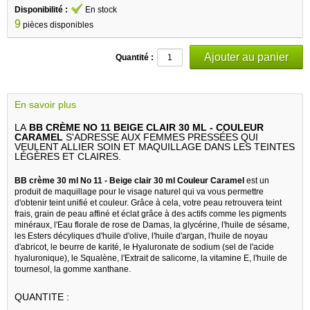
Disponibilité :
En stock
9
pièces disponibles
Quantité :
En savoir plus
LA
BB CRÈME NO 11 BEIGE CLAIR 30 ML - COULEUR
CARAMEL
S'ADRESSE AUX FEMMES PRESSÉES QUI
VEULENT ALLIER SOIN ET MAQUILLAGE DANS LES TEINTES
LÉGÈRES ET CLAIRES.
BB crème 30 ml No 11 - Beige clair 30 ml Couleur Caramel
est un
produit de maquillage pour le visage naturel qui va vous permettre
d'obtenir teint unifié et couleur. Grâce à cela, votre peau retrouvera teint
frais, grain de peau affiné et éclat grâce à des actifs comme les pigments
minéraux, l'Eau florale de rose de Damas, la glycérine, l'huile de sésame,
les Esters décyliques d'huile d'olive, l'huile d'argan, l'huile de noyau
d'abricot, le beurre de karité, le Hyaluronate de sodium (sel de l'acide
hyaluronique), le Squalène, l'Extrait de salicorne, la vitamine E, l'huile de
tournesol, la gomme xanthane.
QUANTITE :