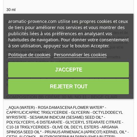
30 ml
aromatic-provence.com utilise ses propres cookies et ceux
PRESENTATION DE LA MARQUE
COULEUR CARAMEL
:
de tiers pour améliorer nos services et vous montrer des
Grace aux propriétés de ses actifs, le complexe d'huiles hydratantes et de
publicités liées à vos préférences en analysant vos
pigments minéraux va permettre d'agir sur le maquillage rapide du teint et
habitudes de navigation. Pour donner votre consentement
un effet bonne mine, l'hydratation et la souplesse de votre peau, contre la
à son utilisation, appuyez sur le bouton Accepter.
sécheresse cutanée, contre les effets du temps et contre la fatigue et le
manque de hâle naturel.
Politique de cookies
Personnaliser les cookies
Pour votre beauté, ce produit de maquillage pour le visage permettra
l'hydratation et la nutrition de votre peau.
J'ACCEPTE
Couleur Caramel BB crème 30 ml No 11 - Beige clair permet d'équilibrer
votre peau, à tous les niveaux, en usage régulier ou exceptionnel, pour les
femmes pressées, afin d'avoir un maquillage rapide du teint, pour tous les
types de peaux.
REJETER TOUT
COMPOSITION BB CRÈME 30 ML NO 11 - BEIGE CLAIR :
_AQUA (WATER) - ROSA DAMASCENA FLOWER WATER* -
CAPRYLIC/CAPRIC TRIGLYCERIDE - GLYCERIN - OCTYLDODECYL
MYRISTATE - SESAMUM INDICUM (SESAME) SEED OIL* -
POLYGLYCERYL-6 DISTEARATE - GLYCERYL STEARATE CITRATE -
C10-18 TRIGLYCERIDES - OLIVE OIL DECYL ESTERS - ARGANIA
SPINOSA SEED OIL* - PRUNUS ARMENIACA (APRICOT) KERNEL OIL* -
CETYL ALCOHOL - BUTYROSPERMUM PARKII (SHEA BUTTER)