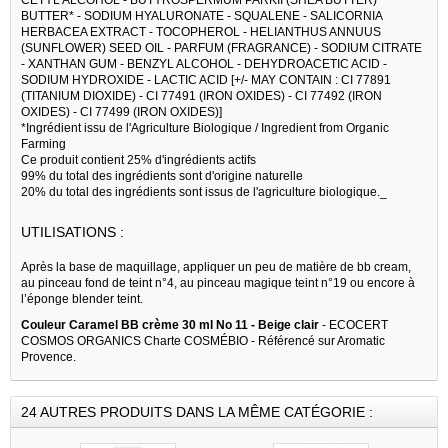
BUTTER* - SODIUM HYALURONATE - SQUALENE - SALICORNIA
HERBACEA EXTRACT - TOCOPHEROL - HELIANTHUS ANNUUS
(SUNFLOWER) SEED OIL - PARFUM (FRAGRANCE) - SODIUM CITRATE
- XANTHAN GUM - BENZYL ALCOHOL - DEHYDROACETIC ACID -
SODIUM HYDROXIDE - LACTIC ACID [+/- MAY CONTAIN : CI 77891
(TITANIUM DIOXIDE) - CI 77491 (IRON OXIDES) - CI 77492 (IRON
OXIDES) - CI 77499 (IRON OXIDES)]
*Ingrédient issu de l'Agriculture Biologique / Ingredient from Organic
Farming
Ce produit contient 25% d'ingrédients actifs
99% du total des ingrédients sont d'origine naturelle
20% du total des ingrédients sont issus de l'agriculture biologique._
UTILISATIONS :
Après la base de maquillage, appliquer un peu de matière de bb cream,
au pinceau fond de teint n°4, au pinceau magique teint n°19 ou encore à
l’éponge blender teint.
Couleur Caramel BB crème 30 ml No 11 - Beige clair
- ECOCERT
COSMOS ORGANICS Charte COSMÉBIO - Référencé sur Aromatic
Provence.
24 AUTRES PRODUITS DANS LA MÊME CATÉGORIE :