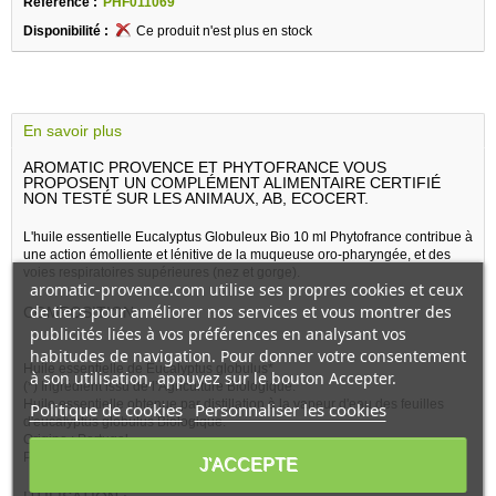
Référence :
PHF011069
Disponibilité :
Ce produit n'est plus en stock
En savoir plus
AROMATIC PROVENCE ET PHYTOFRANCE VOUS
PROPOSENT UN COMPLÉMENT ALIMENTAIRE CERTIFIÉ
NON TESTÉ SUR LES ANIMAUX, AB, ECOCERT.
L'huile essentielle Eucalyptus Globuleux Bio 10 ml Phytofrance contribue à
une action émolliente et lénitive de la muqueuse oro-pharyngée, et des
voies respiratoires supérieures (nez et gorge).
aromatic-provence.com utilise ses propres cookies et ceux
de tiers pour améliorer nos services et vous montrer des
COMPOSITION :
publicités liées à vos préférences en analysant vos
habitudes de navigation. Pour donner votre consentement
Huile essentielle de Eucalyptus globulus*
à son utilisation, appuyez sur le bouton Accepter.
(*) Ingrédient issu de l’Agriculture Biologique.
Huile essentielle obtenue par distillation à la vapeur d'eau des feuilles
Politique de cookies
Personnaliser les cookies
d'eucalyptus globulus Biologique.
Origine : Portugal
Présence d'allergènes : Géraniol, Limonène, Linalol
J'ACCEPTE