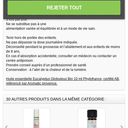
UTILISATION :
REJETER TOUT
Prendre 1 goutte, diluée sur un support neutre (miel, comprimé neutre), 2 à
3 fois par jour.
Ne se substitue pas à une
alimentation variée et équilibrée et à un mode de vie sain.
Tenir hors de portée des enfants.
Ne pas dépasser la dose journalière indiquée.
Déconseillé pendant la grossesse et l’allaitement et aux enfants de moins
de 8 ans.
En cas d’absorption accidentelle, consulter un médecin ou contacter un
centre antipoison.
Prendre conseil auprès d’un professionnel de santé
Conservation : à l’abri de la chaleur et de la lumière.
Huile essentielle Eucalyptus Globuleux Bio 10 ml Phytofrance, certifié AB,
référencé par Aromatic provence.
30 AUTRES PRODUITS DANS LA MÊME CATÉGORIE :
‹
›