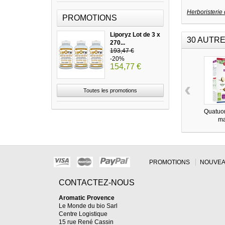
Herboristeri
PROMOTIONS
Liporyz Lot de 3 x
30 AUTRE
270...
193,47 €
-20%
154,77 €
‹
Toutes les promotions
Quatuo
ma
PROMOTIONS
NOUVEA
CONTACTEZ-NOUS
Aromatic Provence
Le Monde du bio Sarl
Centre Logistique
15 rue René Cassin