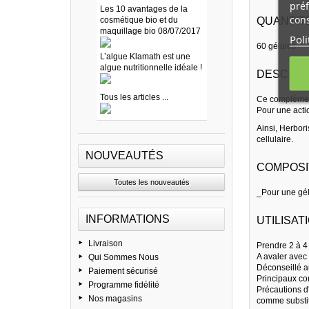
préf
Les 10 avantages de la
cons
cosmétique bio et du
QUANTITE
maquillage bio 08/07/2017
Poli
60 gélules
L’algue Klamath est une
algue nutritionnelle idéale !
DESCRIP
Tous les articles ...
Ce complément
Pour une actio
Ainsi, Herbor
cellulaire.
NOUVEAUTÉS
COMPOSI
Toutes les nouveautés
_Pour une gél
INFORMATIONS
UTILISATI
Livraison
Prendre 2 à 4
A avaler avec
Qui Sommes Nous
Déconseillé a
Paiement sécurisé
Principaux c
Programme fidélité
Précautions d
Nos magasins
comme substit