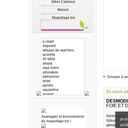
Idées Cadeaux
Maison
Maquillage bio
Envoyer à un
En savoir p
DESMODI
FOIE ET 
Herboristerie 
Avantages et Inconvénients
arom
Grâce à cela,
du maquillage bio !
amél
gélules prises