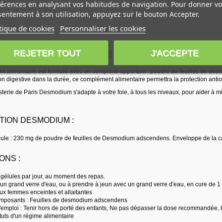
érences en analysant vos habitudes de navigation. Pour donner vo
entement à son utilisation, appuyez sur le bouton Accepter.
 :
tique de cookies
Personnaliser les cookies
REJETER TOUT
J'ACCEPTE
TION DE LA MARQUE
HERBORISTERIE DE PARIS
:
 alimentaire est formulé avec un complexe apportant : poudre de feuilles de de
n digestive dans la durée, ce complément alimentaire permettra la protection antio
isterie de Paris Desmodium s'adapte à votre foie, à tous les niveaux, pour aider à 
TION DESMODIUM :
ule : 230 mg de poudre de feuilles de Desmodium adscendens. Enveloppe de la c
ONS :
 gélules par jour, au moment des repas.
 un grand verre d'eau, ou à prendre à jeun avec un grand verre d'eau, en cure de 1
ux femmes enceintes et allaitantes
omposants : Feuilles de desmodium adscendens
'emploi : Tenir hors de porté des enfants, Ne pas dépasser la dose recommandée, 
uts d'un régime alimentaire