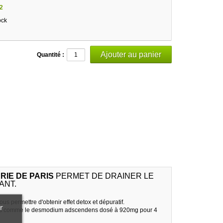
2
ock
Quantité :
RIE DE PARIS
PERMET DE DRAINER LE
ANT.
s permettre d'obtenir effet detox et dépuratif.
r
 actifs comme le desmodium adscendens dosé à 920mg pour 4