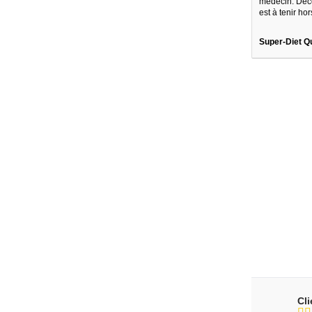
médecin. Décon
est à tenir h
Super-Diet Q
Cl