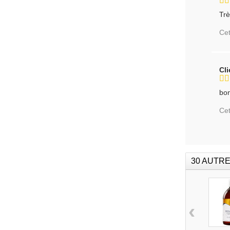
Trè
Cet
Cl
bon
Cet
30 AUTRE
‹