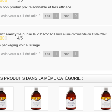
5/5
s bon produit prix raisonnable et très efficace
 avis vous a-t-il été utile ?
1
0
Oui
Non
ient anonyme
publié le 20/02/2020
suite à une commande du 13/02/2020
4/5
 packaging voir à l'usage
 avis vous a-t-il été utile ?
1
1
Oui
Non
S PRODUITS DANS LA MÊME CATÉGORIE :