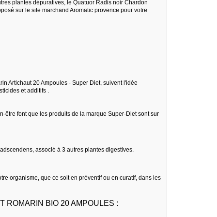
autres plantes dépuratives, le Quatuor Radis noir Chardon
oposé sur le site marchand Aromatic provence pour votre
 Artichaut 20 Ampoules - Super Diet, suivent l'idée
icides et additifs .
-être font que les produits de la marque Super-Diet sont sur
dscendens, associé à 3 autres plantes digestives.
e organisme, que ce soit en préventif ou en curatif, dans les
 ROMARIN BIO 20 AMPOULES :