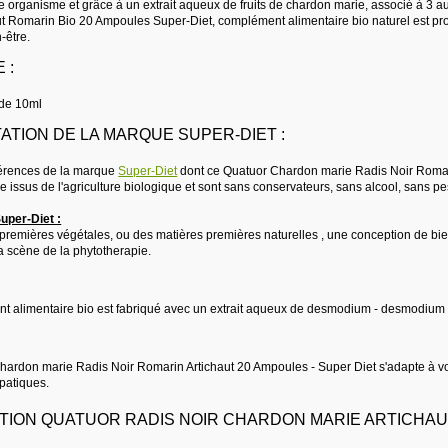
tre organisme et grâce à un extrait aqueux de fruits de chardon marie, associé à 3 
ut Romarin Bio 20 Ampoules Super-Diet, complément alimentaire bio naturel est pr
-être.
 :
de 10ml
ATION DE LA MARQUE SUPER-DIET :
férences de la marque
Super-Diet
dont ce Quatuor Chardon marie Radis Noir Romarin
tre issus de l'agriculture biologique et sont sans conservateurs, sans alcool, sans pest
uper-Diet :
premières végétales, ou des matières premières naturelles , une conception de bien
a scène de la phytotherapie.
 alimentaire bio est fabriqué avec un extrait aqueux de desmodium - desmodium a
ardon marie Radis Noir Romarin Artichaut 20 Ampoules - Super Diet s'adapte à votr
patiques.
TION QUATUOR RADIS NOIR CHARDON MARIE ARTICHAUT