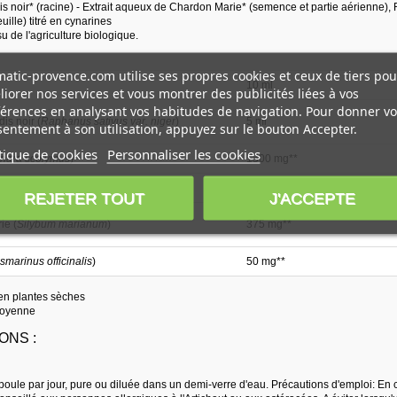
is noir* (racine) - Extrait aqueux de Chardon Marie* (semence et partie aérienne), Rom
euille) titré en cynarines
su de l'agriculture biologique.
atic-provence.com utilise ses propres cookies et ceux de tiers pou
10 ml
iorer nos services et vous montrer des publicités liées à vos
érences en analysant vos habitudes de navigation. Pour donner vo
dis noir (
Raphanus sativus var. niger
)
5 ml
entement à son utilisation, appuyez sur le bouton Accepter.
tique de cookies
Personnaliser les cookies
nara scolymus
)
1500 mg**
es
7,3 mg***
REJETER TOUT
J'ACCEPTE
ie (
Silybum marianum
)
375 mg**
smarinus officinalis
)
50 mg**
 en plantes sèches
moyenne
ONS :
oule par jour, pure ou diluée dans un demi-verre d'eau. Précautions d'emploi: En 