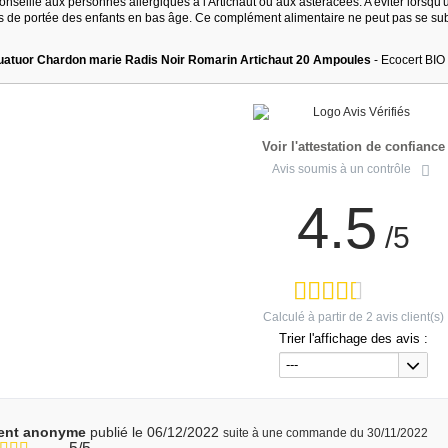
seillé aux personnes allergiques à l'Artichaut ou aux astéracées. A éviter lorsqu'
ors de portée des enfants en bas âge. Ce complément alimentaire ne peut pas se subs
uatuor Chardon marie Radis Noir Romarin Artichaut 20 Ampoules
- Ecocert BIO
Voir l'attestation de confiance
Avis soumis à un contrôle
4.5
/5
Calculé à partir de
2
avis client(s)
Trier l'affichage des avis :
---
ient anonyme
publié le 06/12/2022
suite à une commande du 30/11/2022