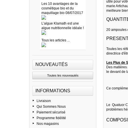
utile pour vo
Les 10 avantages de la
marie Articha
cosmétique bio et du
meilleure bien
maquillage bio 08/07/2017
QUANTITE
L’algue Klamath est une
algue nutritionnelle idéale !
20 ampoules 
PRESENT
Tous les articles ...
Toutes les ré
directrice d'ê
Les Plus de S
NOUVEAUTÉS
Des matières 
le devant de l
Toutes les nouveautés
Ce complément
INFORMATIONS
Livraison
Le Quatuor Ch
Qui Sommes Nous
problèmes hé
Paiement sécurisé
Programme fidélité
COMPOSI
Nos magasins