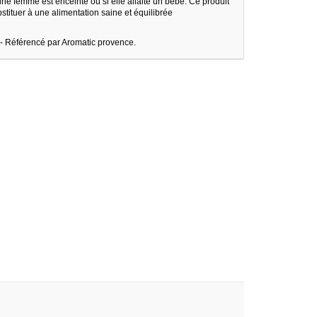
une femme est enceinte ou si elle allaite un bébé. Ce produit
tituer à une alimentation saine et équilibrée
 - Référencé par Aromatic provence.