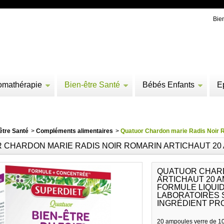
Bie
omathérapie
Bien-être Santé
Bébés Enfants
E
être Santé
>
Compléments alimentaires
>
Quatuor Chardon marie Radis Noir R
 CHARDON MARIE RADIS NOIR ROMARIN ARTICHAUT 20 
QUATUOR CHARD
ARTICHAUT 20 A
FORMULE LIQUID
LABORATOIRES 
INGRÉDIENT PR
20 ampoules verre de 1