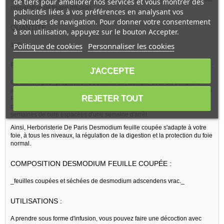
de tiers pour améliorer nos services et vous montrer des
préparation de tisane infusion.
publicités liées à vos préférences en analysant vos
habitudes de navigation. Pour donner votre consentement
QUANTITE :
à son utilisation, appuyez sur le bouton Accepter.
Politique de cookies
Personnaliser les cookies
100gr
PRESENTATION DE LA MARQUE
HERBORISTERIE DE PARIS
:
J'ACCEPTE
Ce aliment pour préparation de tisanes est fabriqué avec un complexe
apportant : feuilles de desmodium vrac pour préparation de tisane infusion.
REJETER TOUT
Pour une action dans la durée, ce aliment pour préparation de tisanes
permettra l'établissement de cures longues et répétées sous forme de 3
semaines de cure espacées d'une semaine d'arrêt.
Ainsi, Herboristerie De Paris Desmodium feuille coupée s'adapte à votre
foie, à tous les niveaux, la régulation de la digestion et la protection du foie
normal.
COMPOSITION DESMODIUM FEUILLE COUPÉE :
_feuilles coupées et séchées de desmodium adscendens vrac._
UTILISATIONS :
A prendre sous forme d'infusion, vous pouvez faire une décoction avec