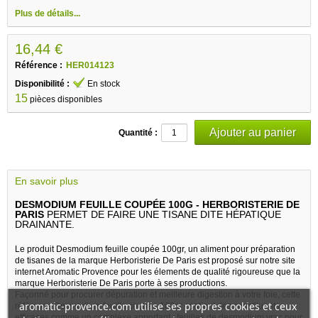
Plus de détails...
16,44 €
Référence :
HER014123
Disponibilité :
En stock
15
pièces disponibles
Quantité :
En savoir plus
DESMODIUM FEUILLE COUPÉE 100G - HERBORISTERIE DE
PARIS
PERMET DE FAIRE UNE TISANE DITE HÉPATIQUE
DRAINANTE.
Le produit Desmodium feuille coupée 100gr, un aliment pour préparation
de tisanes de la marque Herboristerie De Paris est proposé sur notre site
internet Aromatic Provence pour les élements de qualité rigoureuse que la
marque Herboristerie De Paris porte à ses productions.
Façonné pour procurer dépuration et meilleure digestion à votre foie, cette
aromatic-provence.com utilise ses propres cookies et ceux
référence Desmodium feuille coupée 100gr contient des constituants
efficaces comme un complexe apportant : feuilles de desmodium vrac pour