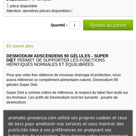
1
pièce disponible
Attention: dernières pièces disponibles !
Quantité :
En savoir plus
DESMODIUM ADSCENDENS 90 GÉLULES - SUPER
DIET
PERMET DE SUPPORTER LES FONCTIONS
HÉPATIQUES NORMALES ET ÉQUILIBRÉES.
Pour que votre foie obtienne de nouveau drainage et protection, nous
avons référencé ce complément alimentaire naturel, Desmodium 90
gélules Super Diet.
Super Diet a comme critère de référence, le respect du label Non testé sur
les Animaux. Les actifs de Desmodium sont les suivants : poudre de
desmodium.
QUANTITE :
aromatic-provence.com utilise ses propres cookies et ceux
de tiers pour améliorer nos services et vous montrer des
publicités liées à vos préférences en analysant vos
90 gélules
habitudes de navigation. Pour donner votre consentement