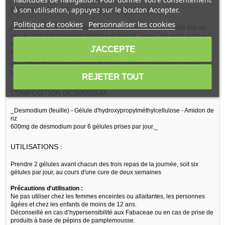
à son utilisation, appuyez sur le bouton Accepter.
DESCRIPTION DE LA MARQUE
SUPER DIET
:
Politique de cookies
Personnaliser les cookies
Le rôle de la supplémentation nutritionnelle est de soutenir votre foie en
cas de dysfonctionnement cellulaire et digestif. Super Diet est la marque
de référence de la supplémentation nutritionnelle, mise au point et
J'ACCEPTE
produite par les Laboratoires Super Diet, sis en France.
Super Diet Desmodium va faire du bien à votre foie, que cela soit pour
aider à mieux fonctionner mais aussi à protéger au niveau cellulaire.
REJETER TOUT
COMPOSITION DESMODIUM :
_Desmodium (feuille) - Gélule d'hydroxypropylméthylcellulose - Amidon de
riz
600mg de desmodium pour 6 gélules prises par jour._
UTILISATIONS :
Prendre 2 gélules avant chacun des trois repas de la journée, soit six
gélules par jour, au cours d'une cure de deux semaines
Précautions d'utilisation :
Ne pas utiliser chez les femmes enceintes ou allaitantes, les personnes
âgées et chez les enfants de moins de 12 ans.
Déconseillé en cas d’hypersensibilité aux Fabaceae ou en cas de prise de
produits à base de pépins de pamplemousse.