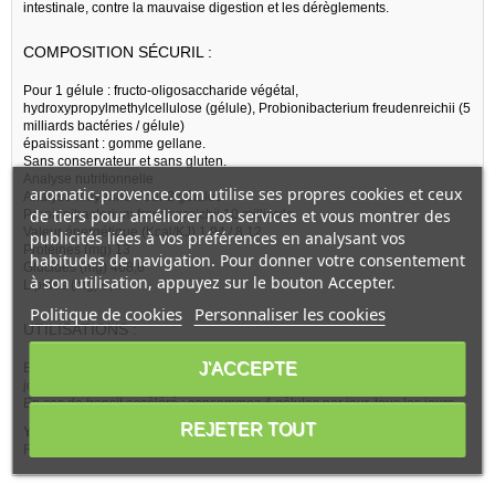
intestinale, contre la mauvaise digestion et les dérèglements.
COMPOSITION SÉCURIL :
Pour 1 gélule : fructo-oligosaccharide végétal,
hydroxypropylmethylcellulose (gélule), Probionibacterium freudenreichii (5
milliards bactéries / gélule)
épaississant : gomme gellane.
Sans conservateur et sans gluten.
Analyse nutritionnelle
aromatic-provence.com utilise ses propres cookies et ceux
Analyse moyenne Pour 2 gélules
de tiers pour améliorer nos services et vous montrer des
Propionibacterium freudenreichii 10 milliards
Valeur énergétique (Kcal/KJ) 1,94 / 8,12
publicités liées à vos préférences en analysant vos
Protéines (mg) 13
habitudes de navigation. Pour donner votre consentement
Glucides (mg) 468,6
à son utilisation, appuyez sur le bouton Accepter.
Lipides (mg) 0,8.
Politique de cookies
Personnaliser les cookies
UTILISATIONS :
J'ACCEPTE
En cas de transit normal ou lent consommez 2 gélules par jour, tous les
jours.
En cas de transit accéléré : consommez 4 gélules par jour, tous les jours.
REJETER TOUT
YALACTA Sécuril
- Non testé sur les animaux, Fabriqué en France -
Référencé sur Aromatic Provence.