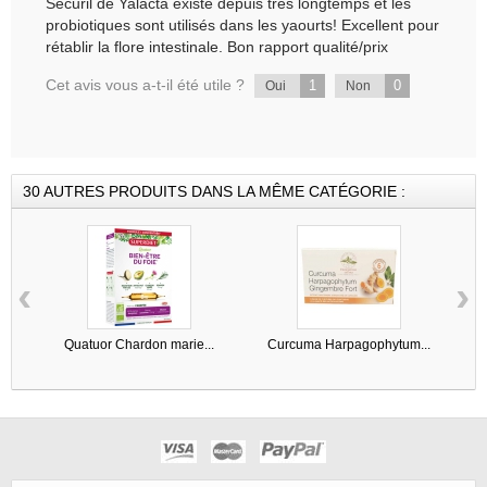
Sécuril de Yalacta existe depuis très longtemps et les
probiotiques sont utilisés dans les yaourts! Excellent pour
rétablir la flore intestinale. Bon rapport qualité/prix
Cet avis vous a-t-il été utile ?
1
0
Oui
Non
30 AUTRES PRODUITS DANS LA MÊME CATÉGORIE :
‹
›
Quatuor Chardon marie...
Curcuma Harpagophytum...
C