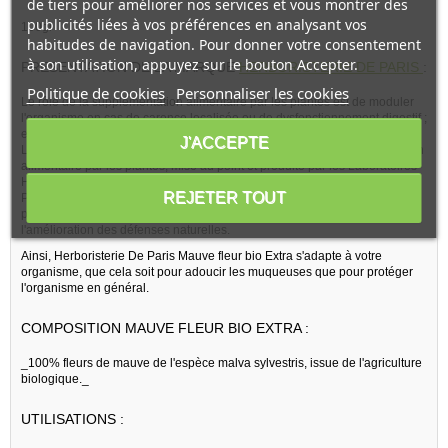
de tiers pour améliorer nos services et vous montrer des
publicités liées à vos préférences en analysant vos
100gr
habitudes de navigation. Pour donner votre consentement
à son utilisation, appuyez sur le bouton Accepter.
PRESENTATION DE LA MARQUE
HERBORISTERIE DE PARIS
:
Politique de cookies
Personnaliser les cookies
Le rôle de la supplémentation alimentaire par les plantes est de moduler
l'organisme en cas de carence localisée ou de dysfonctionnement digestif ;
et ceci de façon naturelle et équilibrée.
J'ACCEPTE
L'Herboristerie De Paris est la marque de référence de la supplémentation
alimentaire par les plantes, mise au point et produite par les Laboratoires
Herboristerie De Paris, sis en France.
REJETER TOUT
Pour une action de protection dans la durée, ce produit alimentaire pour
préparation de tisane va intervenir dans la revitalisation de l'organisme et
l'amélioration des défenses naturelles.
Ainsi, Herboristerie De Paris Mauve fleur bio Extra s'adapte à votre
organisme, que cela soit pour adoucir les muqueuses que pour protéger
l'organisme en général.
COMPOSITION MAUVE FLEUR BIO EXTRA :
_100% fleurs de mauve de l'espèce malva sylvestris, issue de l'agriculture
biologique._
UTILISATIONS :