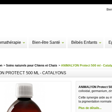
Bie
omathérapie
Bien-être Santé
Bébés Enfants
E
on
>
Soins naturels pour Chiens et Chats
>
ANIMALYON Protect 500 ml - Catal
ON PROTECT 500 ML - CATALYONS
ANIMALYON Protect 500
colloidal, germanium, zin
Cette synergie aide au m
la pigmentation normale 
Plus de détails...