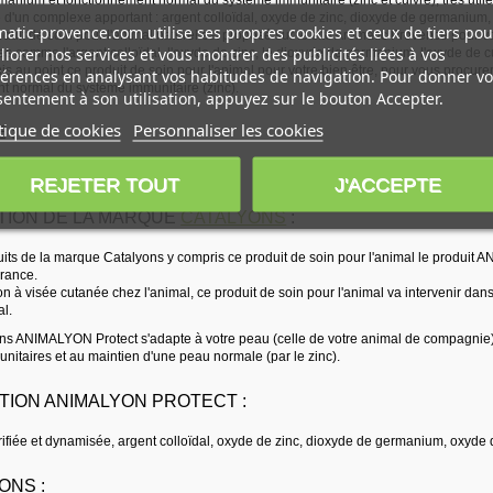
re d'un complexe apportant : argent colloïdal, oxyde de zinc, dioxyde de germaniu
atic-provence.com utilise ses propres cookies et ceux de tiers pou
duit de soin pour l'animal naturel est proposé sur le site Aromatic Provence pour vo
iorer nos services et vous montrer des publicités liées à vos
s comme l'argent colloïdal, l'oxyde de zinc, le dioxyde de germanium, l'oxyde de c
s au point ce produit de soin pour l'animal pour votre bien être, pour vous procure
érences en analysant vos habitudes de navigation. Pour donner vo
t normal du système immunitaire (zinc).
entement à son utilisation, appuyez sur le bouton Accepter.
tique de cookies
Personnaliser les cookies
 :
REJETER TOUT
J'ACCEPTE
TION DE LA MARQUE
CATALYONS
:
uits de la marque Catalyons y compris ce produit de soin pour l'animal le produit A
rance.
n à visée cutanée chez l'animal, ce produit de soin pour l'animal va intervenir dan
al.
ons ANIMALYON Protect s'adapte à votre peau (celle de votre animal de compagnie),
nitaires et au maintien d'une peau normale (par le zinc).
TION ANIMALYON PROTECT :
rifiée et dynamisée, argent colloïdal, oxyde de zinc, dioxyde de germanium, oxyde 
ONS :