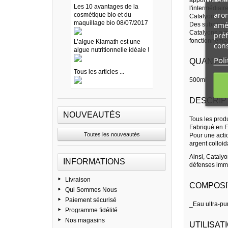
Les 10 avantages de la
l'intermédiai
arom
cosmétique bio et du
Catalyons, pro
maquillage bio 08/07/2017
amél
Des substance
Catalyons a mi
préf
fonctionnemen
L’algue Klamath est une
cons
algue nutritionnelle idéale !
Poli
QUANTITE
Tous les articles ...
500ml
DESCRIP
NOUVEAUTÉS
Tous les prod
Fabriqué en F
Toutes les nouveautés
Pour une actio
argent colloid
Ainsi, Cataly
INFORMATIONS
défenses immu
Livraison
COMPOSI
Qui Sommes Nous
Paiement sécurisé
_Eau ultra-pu
Programme fidélité
Nos magasins
UTILISATI