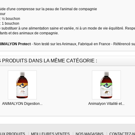
'aide d'une compresse sur la peau de l'animal de compagnie
jour
 : ½ bouchon
 : 1 bouchon
e substituer à une alimentation saine et variée, ni à un mode de vie équilibré. Re
fants et des animaux de compagnie.
NIMALYON Protect
- Non testé sur les Animaux, Fabriqué en France - Référencé s
S PRODUITS DANS LA MÊME CATÉGORIE :
ANIMALYON Digestion...
Animalyon Vitalité et...
UX PRODUITS
MEILLEURES VENTES
NOS MAGASINS
CONTACTEZ-