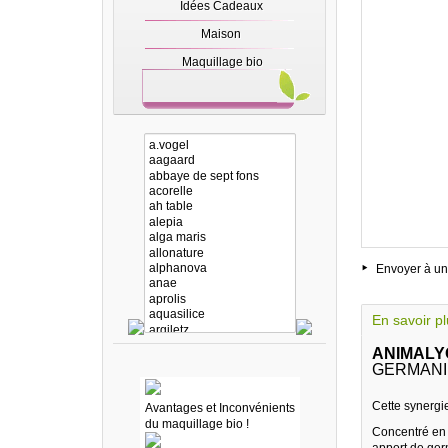
Idées Cadeaux
Maison
Maquillage bio
Envoyer à un
En savoir p
ANIMALY
GERMANIU
Cette synergi
Avantages et Inconvénients
du maquillage bio !
Concentré en d
apport de ger