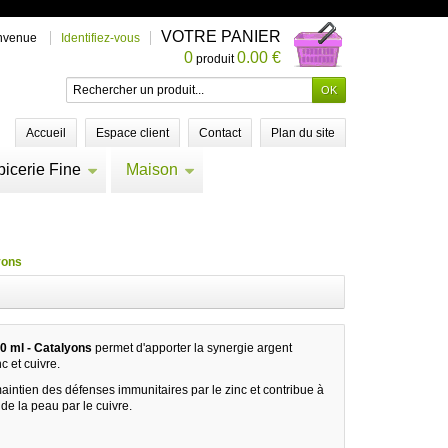
VOTRE PANIER
nvenue
Identifiez-vous
0
0.00 €
produit
Accueil
Espace client
Contact
Plan du site
picerie Fine
Maison
yons
 ml - Catalyons
permet d'apporter la synergie argent
c et cuivre.
aintien des défenses immunitaires par le zinc et contribue à
de la peau par le cuivre.