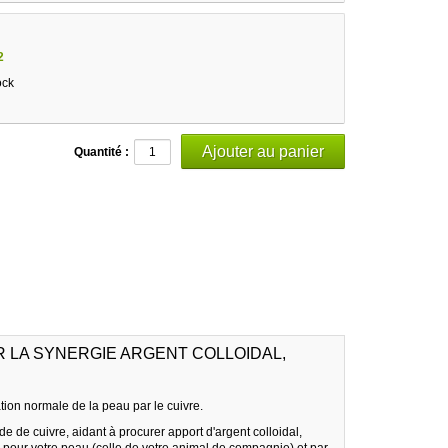
2
ock
Quantité :
 LA SYNERGIE ARGENT COLLOIDAL,
tion normale de la peau par le cuivre.
e de cuivre, aidant à procurer apport d'argent colloidal,
e pour votre peau (celle de votre animal de compagnie) et par