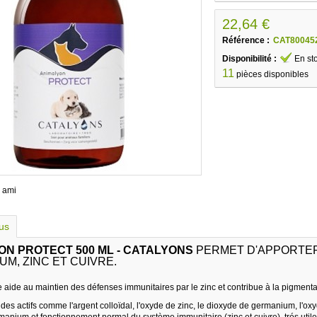
22,64 €
Référence :
CAT80045
Disponibilité :
En st
11
pièces disponibles
 ami
lus
ON PROTECT 500 ML - CATALYONS
PERMET D'APPORTER
M, ZINC ET CUIVRE.
e aide au maintien des défenses immunitaires par le zinc et contribue à la pigmenta
es actifs comme l'argent colloïdal, l'oxyde de zinc, le dioxyde de germanium, l'oxyd
manium et fonctionnement normal du système immunitaire (zinc et cuivre), trés util