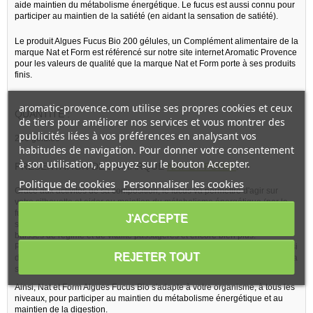
aide maintien du métabolisme énergétique. Le fucus est aussi connu pour
participer au maintien de la satiété (en aidant la sensation de satiété).
Le produit Algues Fucus Bio 200 gélules, un Complément alimentaire de la
marque Nat et Form est référencé sur notre site internet Aromatic Provence
pour les valeurs de qualité que la marque Nat et Form porte à ses produits
finis.
aromatic-provence.com utilise ses propres cookies et ceux
QUANTITE :
de tiers pour améliorer nos services et vous montrer des
publicités liées à vos préférences en analysant vos
200 gélules
habitudes de navigation. Pour donner votre consentement
à son utilisation, appuyez sur le bouton Accepter.
PRESENTATION DE LA MARQUE
NAT ET FORM
:
Politique de cookies
Personnaliser les cookies
Grace aux activités de sa composition, le fucus va permettre d'agir sur
votre silhouette et aider au maintien du métabolisme énergétique (par le
fucus (thalle)) en permettant d'aider le métabolisme et en apportant de la
J'ACCEPTE
satiété alimentaire, pour aider à contrecarrer les kilos superflus et les
baisses de régime et de vitalité passagères et encore bien plus.
Pour une action dans la durée, ce Complément alimentaire intervient aussi
REJETER TOUT
dans la mise en place d'un régime alimentaire spécifique pour retrouver sa
silhouette en utilisant le fucus comme aide à la sensation de satiété.
Ainsi, Nat et Form Algues Fucus Bio s'adapte à votre organisme, à tous les
niveaux, pour participer au maintien du métabolisme énergétique et au
maintien de la digestion.