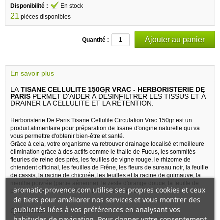
Disponibilité :
En stock
21
pièces disponibles
Quantité :
En savoir plus
LA
TISANE CELLULITE 150GR VRAC - HERBORISTERIE DE
PARIS
PERMET D'AIDER À DÉSINFILTRER LES TISSUS ET À
DRAINER LA CELLULITE ET LA RÉTENTION.
Herboristerie De Paris Tisane Cellulite Circulation Vrac 150gr est un
produit alimentaire pour préparation de tisane d'origine naturelle qui va
vous permettre d'obtenir bien-être et santé.
Grâce à cela, votre organisme va retrouver drainage localisé et meilleure
élimination grâce à des actifs comme le thalle de Fucus, les sommités
fleuries de reine des prés, les feuilles de vigne rouge, le rhizome de
chiendent officinal, les feuilles de Frêne, les fleurs de sureau noir, la feuille
de cassis, la racine de chicorée, les feuilles et la racine de guimauve, la
menthe poivrée (partie aérienne), le zeste d'orange douce, la feuille de
aromatic-provence.com utilise ses propres cookies et ceux
pissenlit, le marc de raisin, les feuilles de thé vert.
de tiers pour améliorer nos services et vous montrer des
publicités liées à vos préférences en analysant vos
QUANTITE :
habitudes de navigation. Pour donner votre consentement