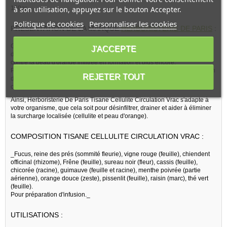
150gr
à son utilisation, appuyez sur le bouton Accepter.
Politique de cookies
Personnaliser les cookies
PRESENTATION DE LA MARQUE
HERBORISTERIE DE PARIS
:
Grace aux propriétés de ses actifs, la tisane cellulite agit sur l'élimination
J'ACCEPTE
des amas diffus et de la rétention localisée, contre la cellulite installée et
contre la peau d'orange infiltrée en formation et plus encore.
Pour une action drainante efficace, ce produit alimentaire pour préparation
REJETER TOUT
de tisane permettra l'apport de plantes dites circulatoires aidant la micro-
circulation et la circulation veineuse.
Ainsi, Herboristerie De Paris Tisane Cellulite Circulation Vrac s'adapte à
votre organisme, que cela soit pour désinfiltrer, drainer et aider à éliminer
la surcharge localisée (cellulite et peau d'orange).
COMPOSITION TISANE CELLULITE CIRCULATION VRAC :
_Fucus, reine des prés (sommité fleurie), vigne rouge (feuille), chiendent
officinal (rhizome), Frêne (feuille), sureau noir (fleur), cassis (feuille),
chicorée (racine), guimauve (feuille et racine), menthe poivrée (partie
aérienne), orange douce (zeste), pissenlit (feuille), raisin (marc), thé vert
(feuille).
Pour préparation d'infusion._
UTILISATIONS :