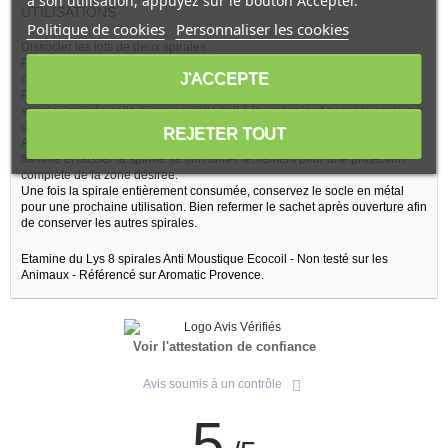
à son utilisation, appuyez sur le bouton Accepter.
UTILISATIONS :
Politique de cookies
Personnaliser les cookies
Dissocier les lots de deux spirales.
Prendre le socle en métal joint dans l’emballage et soulever la partie
J'ACCEPTE
centrale intégralement de façon à ce que la pointe soit à l’horizontale.
Placer une spirale sur le socle, grâce à l’encoche située au centre de la
spirale. Inclinée celle-ci pour qu’elle soit à la verticale et poser le socle sur
une coupelle pour recueillir les cendres.
REJETER TOUT
Allumer le bout de la spirale avec un briquet ou une allumette, éteindre la
flamme et laisser la spirale se consumer lentement pour une protection
complète de la zone désirée.
Une fois la spirale entièrement consumée, conservez le socle en métal
pour une prochaine utilisation. Bien refermer le sachet après ouverture afin
de conserver les autres spirales.
Etamine du Lys 8 spirales Anti Moustique Ecocoil - Non testé sur les
Animaux - Référencé sur Aromatic Provence.
Voir l'attestation de confiance
Avis soumis à un contrôle
5