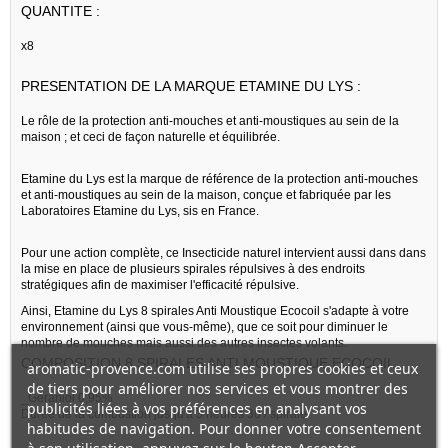
QUANTITE :
x8
PRESENTATION DE LA MARQUE ETAMINE DU LYS :
Le rôle de la protection anti-mouches et anti-moustiques au sein de la
maison ; et ceci de façon naturelle et équilibrée.
Etamine du Lys est la marque de référence de la protection anti-mouches
et anti-moustiques au sein de la maison, conçue et fabriquée par les
Laboratoires Etamine du Lys, sis en France.
Pour une action complète, ce Insecticide naturel intervient aussi dans dans
la mise en place de plusieurs spirales répulsives à des endroits
stratégiques afin de maximiser l'efficacité répulsive.
Ainsi, Etamine du Lys 8 spirales Anti Moustique Ecocoil s'adapte à votre
environnement (ainsi que vous-même), que ce soit pour diminuer le
nombre de mouches mais aussi des autres insectes volants.
COMPOSITION 8 SPIRALES ANTI MOUSTIQUE ECOCOIL :
aromatic-provence.com utilise ses propres cookies et ceux
de tiers pour améliorer nos services et vous montrer des
_Géraniol 0,95%
publicités liées à vos préférences en analysant vos
Durée de la combustion jusqu'à 3 heures 30 / spirale
habitudes de navigation. Pour donner votre consentement