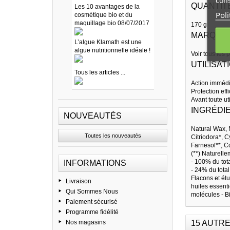
cons
QUANTIT
Les 10 avantages de la
Poli
cosmétique bio et du
maquillage bio 08/07/2017
170 g
MARQUE
L’algue Klamath est une
algue nutritionnelle idéale !
Voir tous les 
UTILISAT
Tous les articles ...
Action immédi
Protection eff
Avant toute uti
INGRÉDI
NOUVEAUTÉS
Natural Wax,
Toutes les nouveautés
Citriodora*, C
Farnesol**, Co
(**) Naturelle
- 100% du tota
INFORMATIONS
- 24% du total
Flacons et ét
Livraison
huiles essent
Qui Sommes Nous
molécules - B
Paiement sécurisé
Programme fidélité
Nos magasins
15 AUTRE