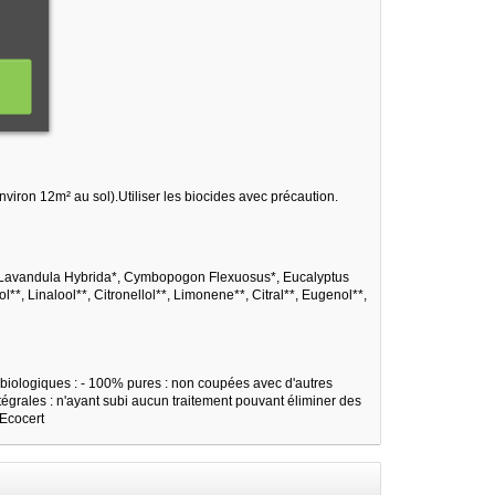
nviron 12m² au sol).Utiliser les biocides avec précaution.
, Lavandula Hybrida*, Cymbopogon Flexuosus*, Eucalyptus
*, Linalool**, Citronellol**, Limonene**, Citral**, Eugenol**,
 biologiques : - 100% pures : non coupées avec d'autres
égrales : n'ayant subi aucun traitement pouvant éliminer des
 Ecocert