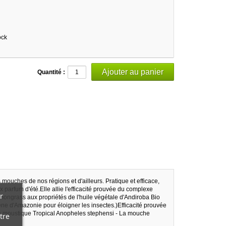
ock
Quantité :
 mouches de nos régions et d'ailleurs. Pratique et efficace,
x parfum d'été.Elle allie l'efficacité prouvée du complexe
r
mongrass aux propriétés de l'huile végétale d'Andiroba Bio
igène d'Amazonie pour éloigner les insectes.)Efficacité prouvée
Le moustique Tropical Anopheles stephensi - La mouche
tre