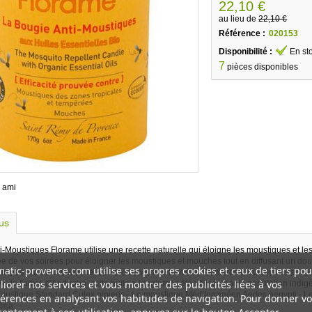
22,10 €
au lieu de
22,10 €
Référence :
020153
Disponibilité :
En st
7
pièces disponibles
 ami
lus
-Moustiques Florame utilise une recette naturelle qui éloigne les moustiques et les
liée de vos soirées pour éloigner les moustiques et mouches tout en diffusant un dou
atic-provence.com utilise ses propres cookies et ceux de tiers pou
ntielles Bio de Citronnelle, Lavandin, Menthe Poivrée, Palmarosa, Eucalyptus et Le
iorer nos services et vous montrer des publicités liées à vos
oix de l'arbre d'Andiroba, cette huile a longtemps été utilisée par la population ind
 moustique Standard Culex pipiens - Le moustique Méditerranéen Aedes aegypti - 
érences en analysant vos habitudes de navigation. Pour donner vo
tica