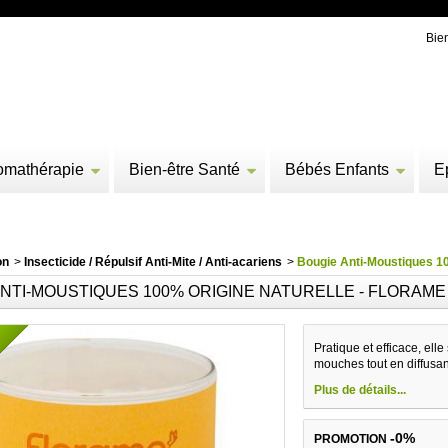
Bie
omathérapie
Bien-être Santé
Bébés Enfants
E
on
>
Insecticide / Répulsif Anti-Mite / Anti-acariens
>
Bougie Anti-Moustiques 10
ANTI-MOUSTIQUES 100% ORIGINE NATURELLE - FLORAME
N
Pratique et efficace, ell
mouches tout en diffusan
Plus de détails...
-0%
PROMOTION