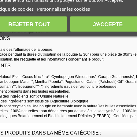
entement à son utilisation, appuyez sur le bouton Accepter.
É
tique de cookies
Personnaliser les cookies
REJETER TOUT
J'ACCEPTE
produits de la marque :
Florame
IONS
ate dès l'allumage de la bougie.
icace pendant la durée d'utilisation de la bougie (± 30h) pour une pièce de 30m3 (e
lisation, lire l'étiquette et les informations concernant le produit.
ENTS
 Natural Ester, Cocos Nucifera*, Cymbopogon Winterianus*, Carapa Guaianensis*
ymbopogon Martini*, Mentha Piperita*, Pogostemon Cablin (Patchouli) Oil*, Geraniol*
umarin**, Isoeugenol**(*) Ingrédients issus de l'agriculture biologique.
ment présents dans les huiles essentielles.
l des ingrédients sont d'Origine Naturelle.
 des ingrédients sont issus de l'Agriculture Biologique.
uis sont recyclables.Une bougie en harmonie avec la natureDes huiles essentielles
ielles - 100% naturelles : non dénaturées par des molécules de synthèse - 100% int
iologiques Botaniquement et Biochimiquement Définies (HEBBBD) - Certifiées par
S PRODUITS DANS LA MÊME CATÉGORIE :