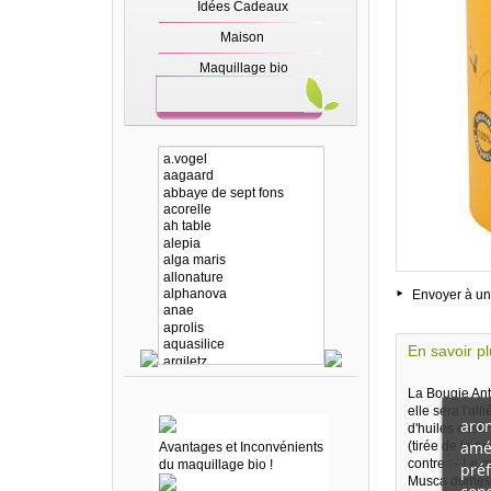
Idées Cadeaux
Maison
Maquillage bio
Envoyer à un
En savoir p
La Bougie Anti
elle sera l'al
arom
d'huiles esse
amél
(tirée de la n
Avantages et Inconvénients
contre : - Le
du maquillage bio !
préf
Musca domes