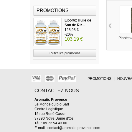
PROMOTIONS
Liporyz Huile de
‹
Son de Riz...
128,98 €
-20%
Plantes à
103,19 €
Toutes les promotions
PROMOTIONS
NOUVEA
CONTACTEZ-NOUS
Aromatic Provence
Le Monde du bio Sarl
Centre Logistique
15 rue René Cassin
37390 Notre Dame d'Oé
Tél. : 09.72.54.43.00
E-mail :
contact@aromatic-provence.com