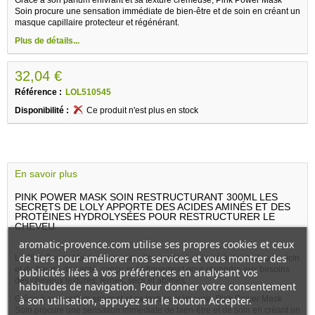
Soin procure une sensation immédiate de bien-être et de soin en créant un
masque capillaire protecteur et régénérant.
Plus de détails...
32,04 €
Référence :
LOL510545
Disponibilité :
Ce produit n'est plus en stock
En savoir plus
PINK POWER MASK SOIN RESTRUCTURANT 300ML LES
SECRETS DE LOLY APPORTE DES ACIDES AMINÉS ET DES
PROTÉINES HYDROLYSÉES POUR RESTRUCTURER LE
CHEVEU.
aromatic-provence.com utilise ses propres cookies et ceux
de tiers pour améliorer nos services et vous montrer des
Le Pink Power Mask est un soin ultra protéiné associé à des huiles de ricin
et du beurre de karité, conçu spécifiquement pour répondre aux besoins
publicités liées à vos préférences en analysant vos
des cheveux texturés, ternes, secs et abîmés.
habitudes de navigation. Pour donner votre consentement
Grâce à son parfum enivrant et sa texture crémeuse, Pink Power Mask
à son utilisation, appuyez sur le bouton Accepter.
Soin procure une sensation immédiate de bien-être et de soin en créant un