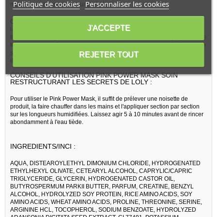
Politique de cookies
Personnaliser les cookies
masque capillaire protecteur et régénérant.
Ce masque capillaire ultra régénérant est issu des Secrets De Loly, un
J'ACCEPTE
label qui se targue d'offrir des produits naturels et respectueux du cheveu.
Il est libre de parabènes, silicones et sulfates, ce qui permet d'apporter une
formule douce et éco-friendly. Les utilisateurs peuvent ainsi bénéficier d'un
soin profond, efficace et durable pour leurs cheveux. C'est cela qu'on
REJETER TOUT
demande aux masques capillaires, afin d'embellir sa chevelure !
CONSEILS D'UTILISATION PINK POWER MASK SOIN
RESTRUCTURANT LES SECRETS DE LOLY :
Pour utiliser le Pink Power Mask, il suffit de prélever une noisette de
produit, la faire chauffer dans les mains et l'appliquer section par section
sur les longueurs humidifiées. Laissez agir 5 à 10 minutes avant de rincer
abondamment à l'eau tiède.
INGREDIENTS/INCI :
AQUA, DISTEAROYLETHYL DIMONIUM CHLORIDE, HYDROGENATED
ETHYLHEXYL OLIVATE, CETEARYL ALCOHOL, CAPRYLIC/CAPRIC
TRIGLYCERIDE, GLYCERIN, HYDROGENATED CASTOR OIL,
BUTYROSPERMUM PARKII BUTTER, PARFUM, CREATINE, BENZYL
ALCOHOL, HYDROLYZED SOY PROTEIN, RICE AMINO ACIDS, SOY
AMINO ACIDS, WHEAT AMINO ACIDS, PROLINE, THREONINE, SERINE,
ARGININE HCL, TOCOPHEROL, SODIUM BENZOATE, HYDROLYZED