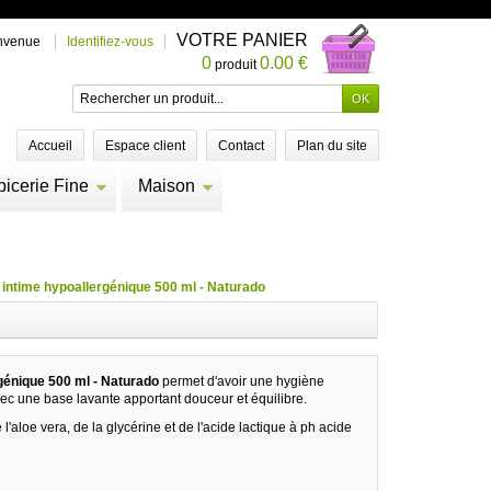
VOTRE PANIER
nvenue
Identifiez-vous
0
0.00 €
produit
Accueil
Espace client
Contact
Plan du site
picerie Fine
Maison
 intime hypoallergénique 500 ml - Naturado
génique 500 ml - Naturado
permet d'avoir une hygiène
ec une base lavante apportant douceur et équilibre.
 l'aloe vera, de la glycérine et de l'acide lactique à ph acide