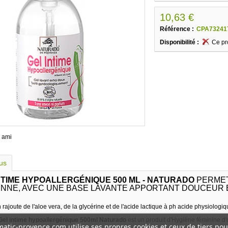
10,63 €
Référence :
CPA73241
Disponibilité :
Ce pr
 ami
lus
NTIME HYPOALLERGÉNIQUE 500 ML - NATURADO
PERMET
ENNE, AVEC UNE BASE LAVANTE APPORTANT DOUCEUR E
 rajoute de l'aloe vera, de la glycérine et de l'acide lactique à ph acide physiologiq
Gel intime hypoallergénique 500ml Naturado
est un produit d'Hygiène féminine d'o
atic-provence.com utilise ses propres cookies et ceux de tiers pou