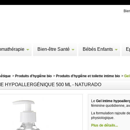
Bie
omathérapie
Bien-être Santé
Bébés Enfants
E
étique
>
Produits d'hygiène bio
>
Produits d'hygiène et toilette intime bio
>
Gel
ME HYPOALLERGÉNIQUE 500 ML - NATURADO
Le
Gel intime hypoaller
féminine quotidienne, av
La formulation rajoute de
physiologique.
Plus de détails...