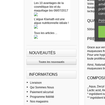
Les 10 avantages de la
amél
Votre partie i
cosmétique bio et du
florale de ble
préf
maquillage bio 08/07/2017
lactique, le J
cons
L’algue Klamath est une
Poli
QUANTITE
algue nutritionnelle idéale !
500ml
Tous les articles ...
PRESENT
Grace aux vert
muqueuses frag
NOUVEAUTÉS
Pour une hygiè
toute prolifé
Toutes les nouveautés
Ainsi, Naturad
muqueuses tro
INFORMATIONS
COMPOSI
Livraison
_Aqua, Decyl 
Qui Sommes Nous
Lactic acid, A
Paiement sécurisé
* ingrédient i
Programme fidélité
** ingrédient 
Nos magasins