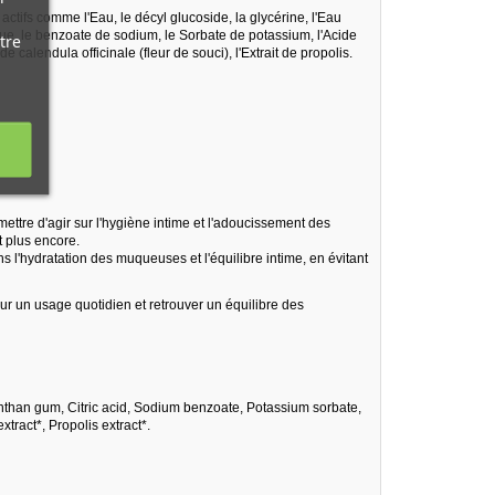
 actifs comme l'Eau, le décyl glucoside, la glycérine, l'Eau
ique, le benzoate de sodium, le Sorbate de potassium, l'Acide
tre
e calendula officinale (fleur de souci), l'Extrait de propolis.
ettre d'agir sur l'hygiène intime et l'adoucissement des
t plus encore.
s l'hydratation des muqueuses et l'équilibre intime, en évitant
our un usage quotidien et retrouver un équilibre des
anthan gum, Citric acid, Sodium benzoate, Potassium sorbate,
tract*, Propolis extract*.