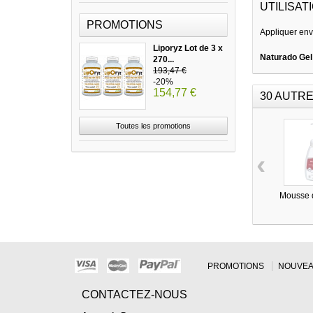
UTILISATI
PROMOTIONS
Appliquer envi
Liporyz Lot de 3 x
Naturado Gel
270...
193,47 €
-20%
154,77 €
30 AUTRE
Toutes les promotions
‹
Mousse d
PROMOTIONS
NOUVEA
CONTACTEZ-NOUS