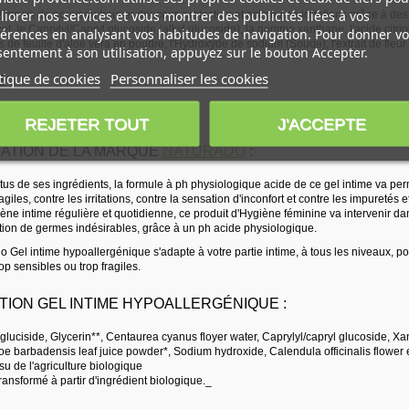
iorer nos services et vous montrer des publicités liées à vos
ntime va de nouveau trouver douceur, protection et action anti-irritations grâce à des
uet, le Caprylyl/Capryl glucoside (alkyl glucoside), la gomme xanthane, l'acide citr
érences en analysant vos habitudes de navigation. Pour donner vo
us de feuille d'aloe vera en poudre, l'Hydroxyde de sodium (Soude), l'extrait de fleur d
entement à son utilisation, appuyez sur le bouton Accepter.
tique de cookies
Personnaliser les cookies
 :
REJETER TOUT
J'ACCEPTE
ATION DE LA MARQUE
NATURADO
:
us de ses ingrédients, la formule à ph physiologique acide de ce gel intime va perm
iles, contre les irritations, contre la sensation d'inconfort et contre les impuretés e
ne intime régulière et quotidienne, ce produit d'Hygiène féminine va intervenir dan
ration de germes indésirables, grâce à un ph acide physiologique.
o Gel intime hypoallergénique s'adapte à votre partie intime, à tous les niveaux, p
p sensibles ou trop fragiles.
TION GEL INTIME HYPOALLERGÉNIQUE :
gluciside, Glycerin**, Centaurea cyanus floyer water, Caprylyl/capryl glucoside, X
loe barbadensis leaf juice powder*, Sodium hydroxide, Calendula officinalis flower ex
ssu de l'agriculture biologique
transformé à partir d'ingrédient biologique._