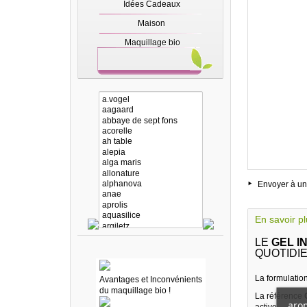
Idées Cadeaux
Maison
Maquillage bio
Envoyer à un
En savoir p
LE
GEL I
QUOTIDI
La formulation
Avantages et Inconvénients
du maquillage bio !
La référence
arom
active.