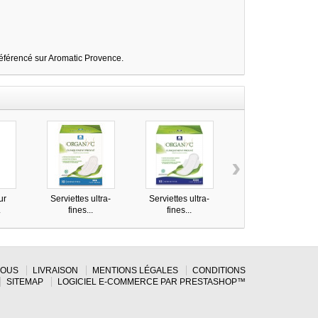
Référencé sur Aromatic Provence.
›
ur
Serviettes ultra-
Serviettes ultra-
Protège-slips vrac -..
.
fines...
fines...
NOUS
LIVRAISON
MENTIONS LÉGALES
CONDITIONS
SITEMAP
LOGICIEL E-COMMERCE PAR PRESTASHOP™