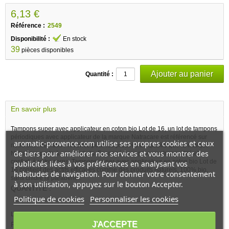
6,13 €
Référence :
2549
Disponibilité :
En stock
39
pièces disponibles
Quantité :
En savoir plus
Tampons super avec applicateur en coton bio Lot de 16, un lot de tampons
périodiques avec applicateur de la marque Natracare est référencé sur
aromatic-provence.com utilise ses propres cookies et ceux
notre site Aromatic Provence pour les preuves de qualité que la marque
de tiers pour améliorer nos services et vous montrer des
Natracare porte à ses produits. Façonné pour procurer tranquillité et
confort. à votre corps, Tampons super avec applicateur en coton bio Lot de
publicités liées à vos préférences en analysant vos
16 contient des actifs efficaces comme des produits naturels, 100% bio,
habitudes de navigation. Pour donner votre consentement
sans chlore ni parabene..
à son utilisation, appuyez sur le bouton Accepter.
QUANTITE :
Politique de cookies
Personnaliser les cookies
Lot de 16
J'ACCEPTE
PRESENTATION DE LA MARQUE NATRACARE :