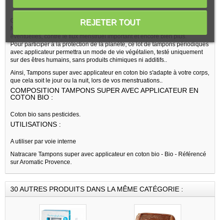
Grace aux propriétés de ses actifs, le tampon super avec applicateur
REJETER TOUT
Natracare va permettre d'agir sur votre confort quotidien et les irritations
éventuelles, contre le flux menstruel important et encore bien plus.
Pour participer à la protection de la planète, ce lot de tampons périodiques
avec applicateur permettra un mode de vie végétalien, testé uniquement
sur des êtres humains, sans produits chimiques ni additifs..
Ainsi, Tampons super avec applicateur en coton bio s'adapte à votre corps,
que cela soit le jour ou la nuit, lors de vos menstruations..
COMPOSITION TAMPONS SUPER AVEC APPLICATEUR EN
COTON BIO :
Coton bio sans pesticides.
UTILISATIONS :
A utiliser par voie interne
Natracare Tampons super avec applicateur en coton bio - Bio - Référencé
sur Aromatic Provence.
30 AUTRES PRODUITS DANS LA MÊME CATÉGORIE :