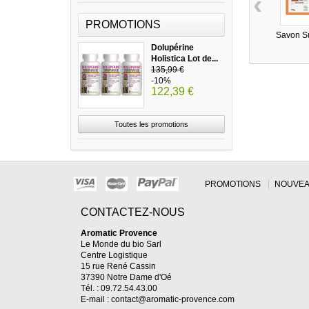
‹
PROMOTIONS
Savon Su
Dolupérine
Holistica Lot de...
135,99 €
-10%
122,39 €
Toutes les promotions
PROMOTIONS
NOUVEA
CONTACTEZ-NOUS
Aromatic Provence
Le Monde du bio Sarl
Centre Logistique
15 rue René Cassin
37390 Notre Dame d'Oé
Tél. : 09.72.54.43.00
E-mail :
contact@aromatic-provence.com