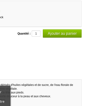
9
ock
Quantité :
rivés d'huiles végétales et de sucre, de l'eau florale de
érine végétale.
r
e la tête aux pieds.
 apporte douceur à la peau et aux cheveux.
tion.
tre