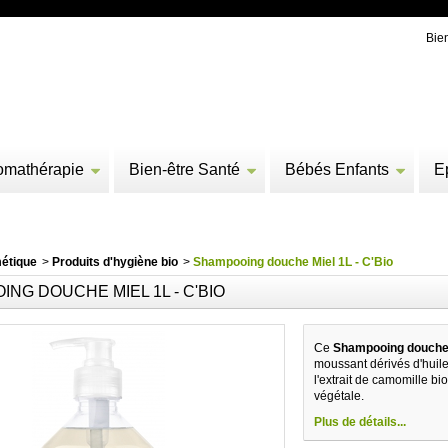
Bie
omathérapie
Bien-être Santé
Bébés Enfants
E
étique
>
Produits d'hygiène bio
>
Shampooing douche Miel 1L - C'Bio
NG DOUCHE MIEL 1L - C'BIO
Ce
Shampooing douche 
moussant dérivés d'huile
l'extrait de camomille bio
végétale.
Plus de détails...