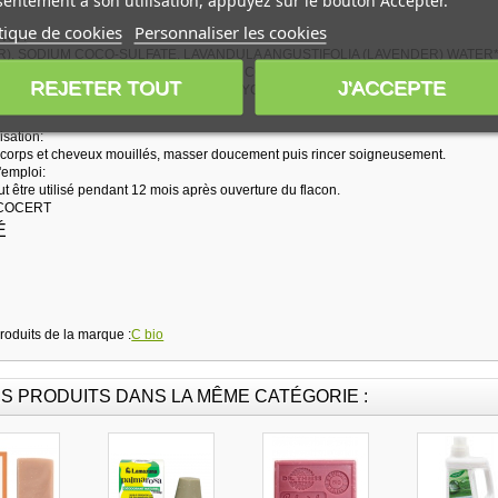
entement à son utilisation, appuyez sur le bouton Accepter.
tique de cookies
Personnaliser les cookies
NCI :
R), SODIUM COCO-SULFATE, LAVANDULA ANGUSTIFOLIA (LAVENDER) WATER*
F/STEM WATER *, COCO-GLUCOSIDE, COCO-BETAINE, SODIUM CHLORIDE, M
REJETER TOUT
J'ACCEPTE
THYMUS MASTICHINA FLOWER OIL*, GLYCERIN, ALCOHOL**, LACTIC ACID, LIMO
isation:
 corps et cheveux mouillés, masser doucement puis rincer soigneusement.
'emploi:
t être utilisé pendant 12 mois après ouverture du flacon.
 ECOCERT
É
produits de la marque :
C bio
S PRODUITS DANS LA MÊME CATÉGORIE :