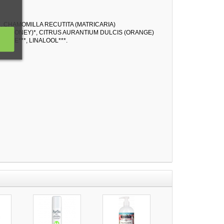
, CHAMOMILLA RECUTITA (MATRICARIA)
EL (HONEY)*, CITRUS AURANTIUM DULCIS (ORANGE)
NENE***, LINALOOL***.