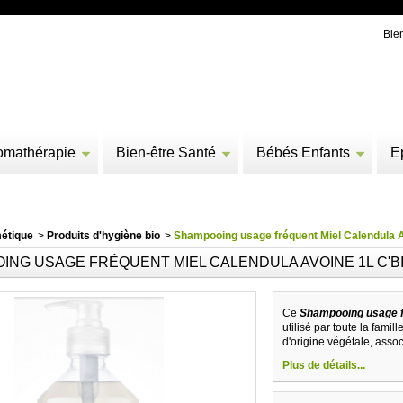
Bie
omathérapie
Bien-être Santé
Bébés Enfants
E
étique
>
Produits d'hygiène bio
>
Shampooing usage fréquent Miel Calendula 
ING USAGE FRÉQUENT MIEL CALENDULA AVOINE 1L C'B
Ce
S
hampooing usage fr
utilisé par toute la fami
d'origine végétale, assoc
Plus de détails...