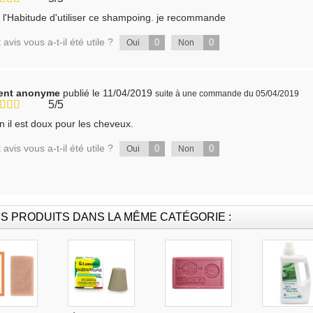
i l'Habitude d'utiliser ce shampoing. je recommande
 avis vous a-t-il été utile ?
0
0
Oui
Non
ient anonyme
publié le 11/04/2019
suite à une commande du 05/04/2019
5/5
n il est doux pour les cheveux.
 avis vous a-t-il été utile ?
0
0
Oui
Non
S PRODUITS DANS LA MÊME CATÉGORIE :