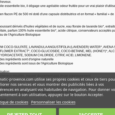
cheveux.
ile essentielle bio, il dégage une agréable odeur fruitée pour un vrai plaisir d'utilisa
 en flacon PE de 500 ml doté d'une capsule distributrice et en format « familial » de 1
ussant dérivés d'huiles végétales et de sucre, eau florale de lavande bio*, extraits 
étale, parfum 100% huile essentielle bio*, acide citrique, conservateurs acceptés 
ssu de l'Agriculture Biologique
UM COCO-SULFATE, LAVANDULA ANGUSTIFOLIA (LAVENDER) WATER*, AVENA 
S FLOWER EXTRACT*, COCO-GLUCOSIDE, COCO-BETAINE, MEL (HONEY)*, AL
YDROACETATE, SODIUM CHLORIDE, CITRIC ACID, LIMONENE.
des ingrédients sont d'origine naturelle
des ingrédients sont issus de l'Agriculture Biologique
isation:
 cheveux mouillés, masser doucement puis rincer soigneusement.
atic-provence.com utilise ses propres cookies et ceux de tiers pou
 nécessaire.
iorer nos services et vous montrer des publicités liées à vos
'emploi:
érences en analysant vos habitudes de navigation. Pour donner vo
t être utilisé pendant 12 mois après ouverture du flacon.
entement à son utilisation, appuyez sur le bouton Accepter.
CERT
tique de cookies
Personnaliser les cookies
É
REJETER TOUT
J'ACCEPTE