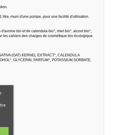
tion.
 litre, muni d'une pompe, pour une facilité d'utilisation.
d'avoine bio et de calendula bio*, miel bio*, alcool bio*,
par les cahiers des charges de cosmétique bio-écologique.
SATIVA (OAT) KERNEL EXTRACT*, CALENDULA
COHOL*, GLYCERIN, PARFUM*, POTASSIUM SORBATE,
r
tre