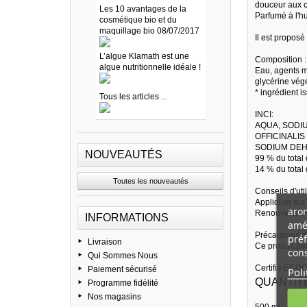
douceur aux 
Les 10 avantages de la
Parfumé à l'hu
cosmétique bio et du
maquillage bio 08/07/2017
Il est proposé
L’algue Klamath est une
Composition :
algue nutritionnelle idéale !
Eau, agents mo
glycérine vég
* ingrédient i
Tous les articles ...
INCI:
AQUA, SODI
OFFICINALI
SODIUM DEH
NOUVEAUTÉS
99 % du total 
14 % du total 
Toutes les nouveautés
Conseils d'util
Appliquer sur
arom
Renouveler si
INFORMATIONS
amél
Précautions d
préf
Livraison
Ce produit peu
cons
Qui Sommes Nous
Certifié ECO
Paiement sécurisé
Poli
QUANTIT
Programme fidélité
Nos magasins
500 ml