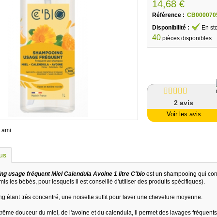
14,68 €
Référence :
CB000070
Disponibilité :
En st
40
pièces disponibles
2
avis
Voir les avis
 ami
lus
g usage fréquent Miel Calendula Avoine 1 litre C'bio
est un shampooing qui convi
rmis les bébés, pour lesquels il est conseillé d'utiliser des produits spécifiques).
 étant très concentré, une noisette suffit pour laver une chevelure moyenne.
trême douceur du miel, de l'avoine et du calendula, il permet des lavages fréquents, sa