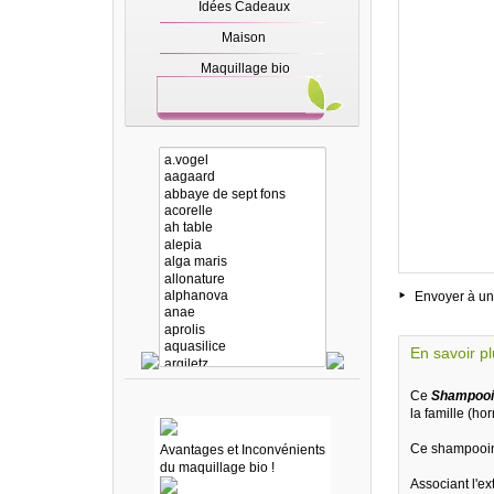
Idées Cadeaux
Maison
Maquillage bio
Envoyer à un
En savoir p
Ce
S
hampooin
la famille (ho
Ce shampooing
Avantages et Inconvénients
du maquillage bio !
Associant l'ex