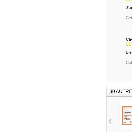
J'a
Cet
Cl
Bie
Cet
30 AUTRE
‹