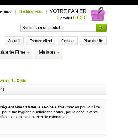
VOTRE PANIER
nvenue
Identifiez-vous
0
0.00 €
produit
Accueil
Espace client
Contact
Plan du site
picerie Fine
Maison
Avoine 1L C'Bio
IO
équent Miel Calendula Avoine 1 litre C'bio
va pouvoir être
lle, pour une hygiène quotidienne douce, par la base lavante
iée aux extraits de miel et de calendula.