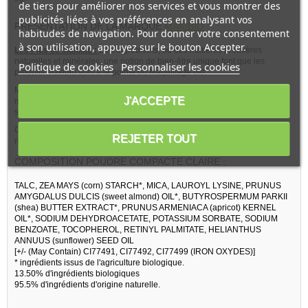
de tiers pour améliorer nos services et vous montrer des
publicités liées à vos préférences en analysant vos
PRESENTATION DE LA MARQUE
MAKIBIO
:
habitudes de navigation. Pour donner votre consentement
à son utilisation, appuyez sur le bouton Accepter.
Les Plus de Makibio :
Des ingrédients, ou des matières premières
naturelles et minérales, une notion de bien-être unique font que les
Politique de cookies
Personnaliser les cookies
produits Makibio sont à la pointe du Maquillage bio.
Makibio Poudre compacte Claire s'adapte à votre visage, que cela soit le
J'ACCEPTE
matin au cours de votre routine de maquillage ou le soir, pour sortir en
soirée.
Cette teinte claire est destinée aux peaux claires, pour avoir un teint hâlé
REJETER TOUT
naturel.
COMPOSITION POUDRE COMPACTE CLAIRE :
TALC, ZEA MAYS (corn) STARCH*, MICA, LAUROYL LYSINE, PRUNUS
AMYGDALUS DULCIS (sweet almond) OIL*, BUTYROSPERMUM PARKII
(shea) BUTTER EXTRACT*, PRUNUS ARMENIACA (apricot) KERNEL
OIL*, SODIUM DEHYDROACETATE, POTASSIUM SORBATE, SODIUM
BENZOATE, TOCOPHEROL, RETINYL PALMITATE, HELIANTHUS
ANNUUS (sunflower) SEED OIL
[+/- (May Contain) CI77491, CI77492, CI77499 (IRON OXYDES)]
* ingrédients issus de l'agriculture biologique.
13.50% d'ingrédients biologiques
95.5% d'ingrédients d'origine naturelle.