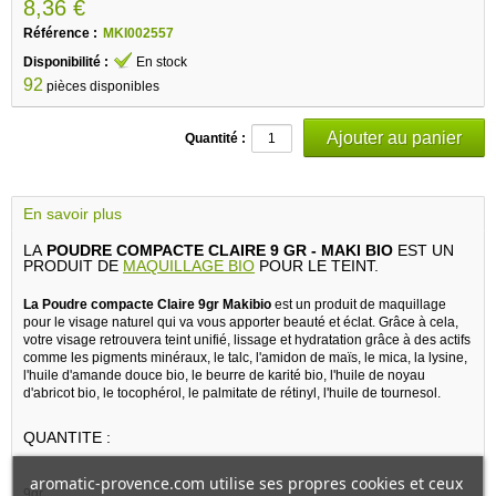
8,36 €
Référence :
MKI002557
Disponibilité :
En stock
92
pièces disponibles
Quantité :
En savoir plus
LA
POUDRE COMPACTE CLAIRE 9 GR - MAKI BIO
EST UN
PRODUIT DE
MAQUILLAGE BIO
POUR LE TEINT.
La Poudre compacte Claire 9gr Makibio
est un produit de maquillage
pour le visage naturel qui va vous apporter beauté et éclat. Grâce à cela,
votre visage retrouvera teint unifié, lissage et hydratation grâce à des actifs
comme les pigments minéraux, le talc, l'amidon de maïs, le mica, la lysine,
l'huile d'amande douce bio, le beurre de karité bio, l'huile de noyau
d'abricot bio, le tocophérol, le palmitate de rétinyl, l'huile de tournesol.
QUANTITE :
aromatic-provence.com utilise ses propres cookies et ceux
9gr