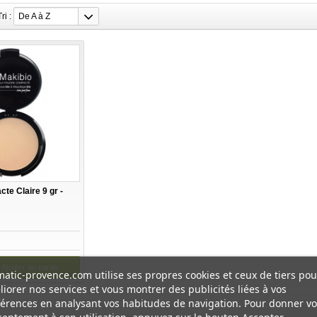
Tri :
De A à Z
te Claire 9 gr -
Ajouter au panier
atic-provence.com utilise ses propres cookies et ceux de tiers pou
iorer nos services et vous montrer des publicités liées à vos
érences en analysant vos habitudes de navigation. Pour donner vo