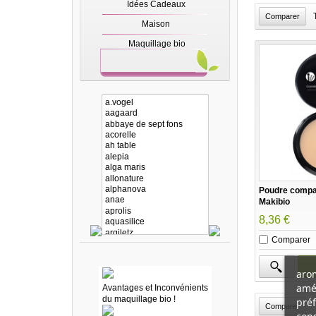
Idées Cadeaux
Maison
Maquillage bio
Poudre compac
Makibio
8,36 €
Comparer
arom
amél
Avantages et Inconvénients
du maquillage bio !
préf