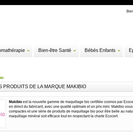
Bie
omathérapie
Bien-être Santé
Bébés Enfants
E
io
S PRODUITS DE LA MARQUE MAKIBIO
Makibio
est la nouvelle gamme de maquillage bio certifiée cosmos par Ecocer
en direct du fabricant, avec une qualité optimale et un prix mini. Makibio vo
compactes et une série de produits de maquillage bio pour être belle au natur
maquillage minéral soit efficace tout en respectant la charte Ecocert.