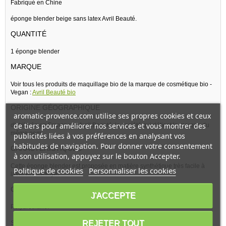
Fabriqué en Chine
éponge blender beige sans latex Avril Beauté.
QUANTITÉ
1 éponge blender
MARQUE
Voir tous les produits de maquillage bio de la marque de cosmétique bio -
Vegan :
Avril Beauté bio
ORIGINE GÉOGRAPHIQUE
aromatic-provence.com utilise ses propres cookies et ceux
de tiers pour améliorer nos services et vous montrer des
distribuée en France par Avril Beauté, la société qui détient la marque du
même nom.
publicités liées à vos préférences en analysant vos
habitudes de navigation. Pour donner votre consentement
CARACTÉRISTIQUES
à son utilisation, appuyez sur le bouton Accepter.
Cette éponge blender est proposée en matière synthétique très facile à
Politique de cookies
Personnaliser les cookies
laver et à nettoyer
COMPOSITION
J'ACCEPTE
Polyuréthane.
REJETER TOUT
Sans latex.