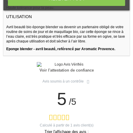
Testé sous contrôle dermatologique.
Haute tolérance pour la peau.
UTILISATION
Avril beauté bio éponge blender va devenir un partenaire obligé de votre
routine de soins de jour et de maquillage bio, car cette éponge se rince à
l’eau claire, est très pratique et très efficace par sa forme en ogive, se lave
après chaque utilisation et doit sécher à l’air libre.
Eponge blender - avril beauté, reférencé par Aromatic Provence.
Voir l'attestation de confiance
Avis soumis à un contrôle
5
/5
Calculé à partir de
1
avis client(s)
Trier l'affichage des avis :