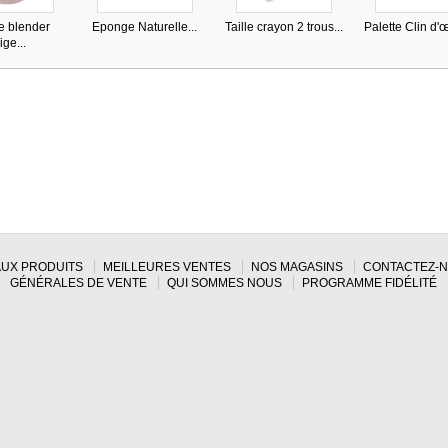
 blender
Eponge Naturelle...
Taille crayon 2 trous...
Palette Clin d'œi
ige...
UX PRODUITS
MEILLEURES VENTES
NOS MAGASINS
CONTACTEZ-
GÉNÉRALES DE VENTE
QUI SOMMES NOUS
PROGRAMME FIDÉLITÉ