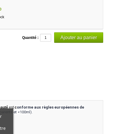
0
ock
Quantité :
onforme aux règles européennes de
eauté
est
c
parents et <100ml).
r
tre