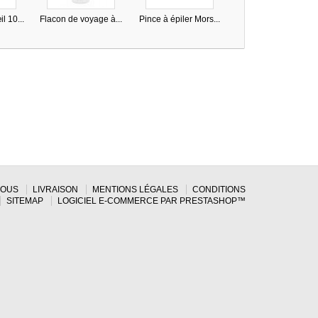
l 10...
Flacon de voyage à...
Pince à épiler Mors...
Pince à épiler mors..
NOUS
LIVRAISON
MENTIONS LÉGALES
CONDITIONS
SITEMAP
LOGICIEL E-COMMERCE PAR PRESTASHOP™