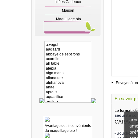
Idées Cadeaux
Maison
Maquillage bio
Envoyer à un
En savoir p
Le
format idé
sécurité
con
arom
CARACTÉ
amél
Avantages et Inconvénients
du maquillage bio !
préf
- Bouchon dé