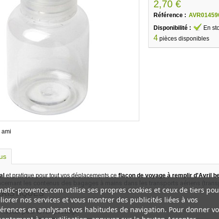
2,70 €
Référence :
AVR01459
Disponibilité :
En st
4
pièces disponibles
 ami
lus
al
et pratique pour tout vos déplacements ce
flacon de voyage à remplir d'Avril b
cernant les contenus des bagages à mains dans les transports aériens (trans
atic-provence.com utilise ses propres cookies et ceux de tiers pou
RISTIQUES
iorer nos services et vous montrer des publicités liées à vos
érences en analysant vos habitudes de navigation. Pour donner vo
visseur pour le remplissage