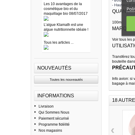
cons
- Bouchon dis
Les 10 avantages de la
- Hauteur 8 
Poli
cosmétique bio et du
QUANTIT
maquillage bio 08/07/2017
100ml
L’algue Klamath est une
MARQUE
algue nutritionnelle idéale !
Voir tous les 
Tous les articles ...
UTILISAT
Transférez to
bouteille dans
PRÉCAUT
NOUVEAUTÉS
Info avion: s
Toutes les nouveautés
bagage à mai
INFORMATIONS
18 AUTRE
Livraison
Qui Sommes Nous
Paiement sécurisé
Programme fidélité
‹
Nos magasins