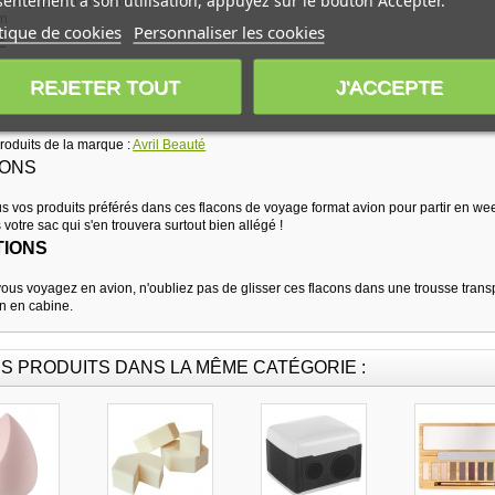
entement à son utilisation, appuyez sur le bouton Accepter.
c top pour l'utilisation
cm
tique de cookies
Personnaliser les cookies
É
REJETER TOUT
J'ACCEPTE
produits de la marque :
Avril Beauté
IONS
us vos produits préférés dans ces flacons de voyage format avion pour partir en wee
 votre sac qui s'en trouvera surtout bien allégé !
IONS
i vous voyagez en avion, n'oubliez pas de glisser ces flacons dans une trousse tran
n en cabine.
S PRODUITS DANS LA MÊME CATÉGORIE :