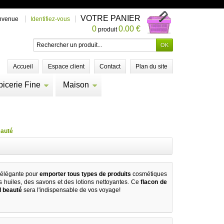
VOTRE PANIER
nvenue
Identifiez-vous
0
0.00 €
produit
Accueil
Espace client
Contact
Plan du site
picerie Fine
Maison
eauté
t élégante pour
emporter tous types de produits
cosmétiques
s huiles, des savons et des lotions nettoyantes. Ce
flacon de
l beauté
sera l'indispensable de vos voyage!