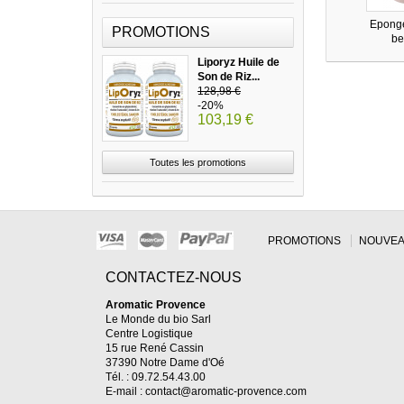
Eponge
PROMOTIONS
be
Liporyz Huile de
Son de Riz...
128,98 €
-20%
103,19 €
Toutes les promotions
PROMOTIONS
NOUVEA
CONTACTEZ-NOUS
Aromatic Provence
Le Monde du bio Sarl
Centre Logistique
15 rue René Cassin
37390 Notre Dame d'Oé
Tél. : 09.72.54.43.00
E-mail :
contact@aromatic-provence.com