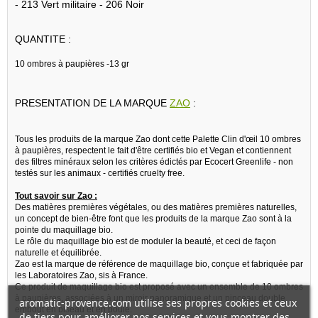
- 213 Vert militaire - 206 Noir
QUANTITE :
10 ombres à paupières -13 gr
PRESENTATION DE LA MARQUE
ZAO
:
Tous les produits de la marque Zao dont cette Palette Clin d'œil 10 ombres
à paupières, respectent le fait d'être certifiés bio et Vegan et contiennent
des filtres minéraux selon les critères édictés par Ecocert Greenlife - non
testés sur les animaux - certifiés cruelty free.
Tout savoir sur Zao :
Des matières premières végétales, ou des matières premières naturelles,
un concept de bien-être font que les produits de la marque Zao sont à la
pointe du maquillage bio.
Le rôle du maquillage bio est de moduler la beauté, et ceci de façon
naturelle et équilibrée.
Zao est la marque de référence de maquillage bio, conçue et fabriquée par
les Laboratoires Zao, sis à France.
Ce produit de maquillage bio est proposé avec un ensemble de 10 ombres
à paupières, associées à un miroir panoramique et un pinceau double
aromatic-provence.com utilise ses propres cookies et ceux
embout en biseau et en boule.
de tiers pour améliorer nos services et vous montrer des