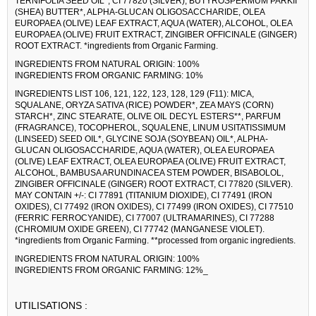
TERNIFOLIA SEED OIL*, CI 77820 (SILVER), BUTYROSPERMUM PARKII
(SHEA) BUTTER*, ALPHA-GLUCAN OLIGOSACCHARIDE, OLEA
EUROPAEA (OLIVE) LEAF EXTRACT, AQUA (WATER), ALCOHOL, OLEA
EUROPAEA (OLIVE) FRUIT EXTRACT, ZINGIBER OFFICINALE (GINGER)
ROOT EXTRACT. *ingredients from Organic Farming.
INGREDIENTS FROM NATURAL ORIGIN: 100%
INGREDIENTS FROM ORGANIC FARMING: 10%
INGREDIENTS LIST 106, 121, 122, 123, 128, 129 (F11): MICA,
SQUALANE, ORYZA SATIVA (RICE) POWDER*, ZEA MAYS (CORN)
STARCH*, ZINC STEARATE, OLIVE OIL DECYL ESTERS**, PARFUM
(FRAGRANCE), TOCOPHEROL, SQUALENE, LINUM USITATISSIMUM
(LINSEED) SEED OIL*, GLYCINE SOJA (SOYBEAN) OIL*, ALPHA-
GLUCAN OLIGOSACCHARIDE, AQUA (WATER), OLEA EUROPAEA
(OLIVE) LEAF EXTRACT, OLEA EUROPAEA (OLIVE) FRUIT EXTRACT,
ALCOHOL, BAMBUSA ARUNDINACEA STEM POWDER, BISABOLOL,
ZINGIBER OFFICINALE (GINGER) ROOT EXTRACT, CI 77820 (SILVER).
MAY CONTAIN +/-: CI 77891 (TITANIUM DIOXIDE), CI 77491 (IRON
OXIDES), CI 77492 (IRON OXIDES), CI 77499 (IRON OXIDES), CI 77510
(FERRIC FERROCYANIDE), CI 77007 (ULTRAMARINES), CI 77288
(CHROMIUM OXIDE GREEN), CI 77742 (MANGANESE VIOLET).
*ingredients from Organic Farming. **processed from organic ingredients.
INGREDIENTS FROM NATURAL ORIGIN: 100%
INGREDIENTS FROM ORGANIC FARMING: 12%_
UTILISATIONS :