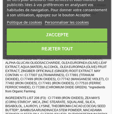
publicités liées à vos préférences en analysant vos
Ainsi, la Palette Clin d'œil 10 ombres à paupières s'adapte à votre visage
habitudes de navigation. Pour donner votre consentement
et en particulier vos yeux, que cela soit pour un maquillage quotidien ou
pour un maquillage de soirée beaucoup plus lumineux et ""smoky"".
à son utilisation, appuyez sur le bouton Accepter.
Politique de cookies
Personnaliser les cookies
COMPOSITION PALETTE CLIN D'ŒIL 10 OMBRES À
PAUPIÈRES :
J'ACCEPTE
_INGREDIENTS LIST 201, 210, 213 (F9) : MICA, ZEA MAYS (CORN)
STARCH*, ZINC STEARATE, SQUALANE, SILICA, BISABOLOL, LAUROYL
REJETER TOUT
LYSINE, THEOBROMA CACAO (COCOA) SEED BUTTER*, CI 77820
(SILVER), BUTYROSPERMUM PARKII (SHEA) BUTTER*, MACADAMIA
TERNIFOLIA SEED OIL*, BAMBUSA ARUNDINACEA STEM POWDER,
ALPHA-GLUCAN OLIGOSACCHARIDE, OLEA EUROPAEA (OLIVE) LEAF
EXTRACT, AQUA (WATER), ALCOHOL, OLEA EUROPAEA (OLIVE) FRUIT
EXTRACT, ZINGIBER OFFICINALE (GINGER) ROOT EXTRACT. MAY
CONTAIN +/-: CI 77007 (ULTRAMARINES), CI 77891 (TITANIUM
DIOXIDE), CI 77499 (IRON OXIDES), CI 77742 (MANGANESE VIOLET), CI
77492 (IRON OXIDES), CI 77491 (IRON OXIDES), CI 77510 (FERRIC
FERROCYANIDE), CI 77288 (CHROMIUM OXIDE GREEN). *ingredients
from Organic Farming.
INGREDIENTS LIST 206 (F3) : CI 77499 (IRON OXIDES), ZEA MAYS
(CORN) STARCH*, MICA, ZINC STEARATE, SQUALANE, SILICA,
BISABOLOL, LAUROYL LYSINE, THEOBROMA CACAO (COCOA) SEED
BUTTER*, BAMBUSA ARUNDINACEA STEM POWDER, MACADAMIA